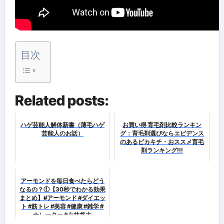
目次
Related posts:
ハゲ芸能人解体新書（薄毛ハゲ
お買い得 育毛剤比較ランキン
芸能人のお話）
グ：育毛剤選びならエビデンス
のあるピカキチ・おススメ育毛
剤ランキング!!!
アーモンドを毎日食べたらどう
なるの？①【30秒でわかる効果
まとめ】#アーモンド #ダイエッ
ト #筋トレ #美容 #健康 #雑学 #
ナレーター #小林将大