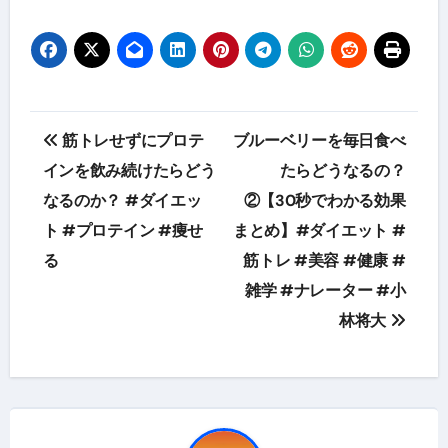
投
筋トレせずにプロテ
ブルーベリーを毎日食べ
稿
インを飲み続けたらどう
たらどうなるの？
なるのか？ #ダイエッ
②【30秒でわかる効果
ナ
ト #プロテイン #痩せ
まとめ】#ダイエット #
ビ
る
筋トレ #美容 #健康 #
ゲ
雑学 #ナレーター #小
林将大
ー
シ
ョ