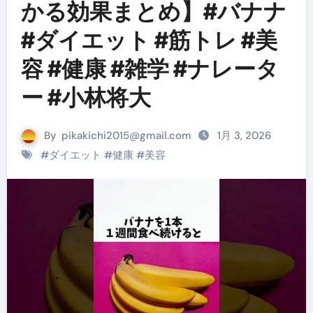
かる効果まとめ】#バナナ
#ダイエット #筋トレ #美
容 #健康 #雑学 #ナレータ
ー #小林将大
By
pikakichi2015@gmail.com
1月 3, 2026
#
ダイエット
#
健康
#
美容