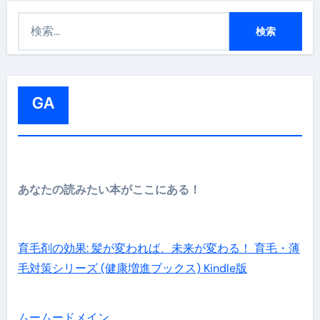
検
索
:
GA
あなたの読みたい本がここにある！
育毛剤の効果: 髪が変われば、未来が変わる！ 育毛・薄
毛対策シリーズ (健康増進ブックス) Kindle版
ムームードメイン