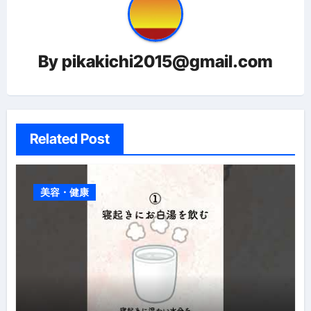
ン
By
pikakichi2015@gmail.com
Related Post
美容・健康