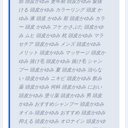
部 頭皮かゆみ 更年期 頭皮かゆみ 髪抜
ける 頭皮かゆみ カラーリング 頭皮 か
ゆみ 液 頭皮 かゆみ 前 頭皮かゆみ カラ
ー 頭皮 かゆみ フケ かさぶた 頭皮かゆ
み ムヒ 頭皮かゆみ 枕 頭皮かゆみ マラ
セチア 頭皮かゆみ メンズ 頭皮かゆみ
メリット 頭皮かゆみ マッサージ 頭皮か
ゆみ 抜け毛 頭皮かゆみ 抜け毛 シャン
プー 頭皮かゆみ 夏 頭皮かゆみ 治らな
い 頭皮かゆみ ニキビ 頭皮かゆみ 飲み
薬 頭皮かゆみ 何科 頭皮かゆみ におい
頭皮かゆみ 塗り薬 頭皮かゆみ 男 頭皮
かゆみ おすすめシャンプー 頭皮かゆみ
オイル 頭皮かゆみ おすすめ 頭皮かゆみ
抑える 頭皮かゆみ オロナイン 頭皮かゆ