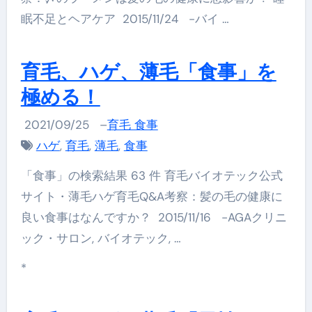
眠不足とヘアケア 2015/11/24 -バイ …
育毛、ハゲ、薄毛「食事」を
極める！
2021/09/25
–
育毛 食事
ハゲ
,
育毛
,
薄毛
,
食事
「食事」の検索結果 63 件 育毛バイオテック公式
サイト・薄毛ハゲ育毛Q&A考察：髪の毛の健康に
良い食事はなんですか？ 2015/11/16 -AGAクリニ
ック・サロン, バイオテック, …
*