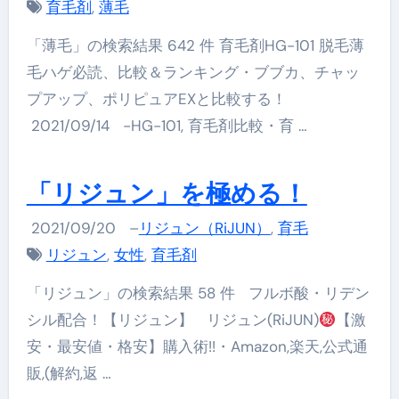
育毛剤
,
薄毛
「薄毛」の検索結果 642 件 育毛剤HG-101 脱毛薄
毛ハゲ必読、比較＆ランキング・ブブカ、チャッ
プアップ、ポリピュアEXと比較する！
2021/09/14 -HG-101, 育毛剤比較・育 …
「リジュン」を極める！
2021/09/20
–
リジュン（RiJUN）
,
育毛
リジュン
,
女性
,
育毛剤
「リジュン」の検索結果 58 件 フルボ酸・リデン
シル配合！【リジュン】 リジュン(RiJUN)
【激
安・最安値・格安】購入術!!・Amazon,楽天,公式通
販,(解約,返 …