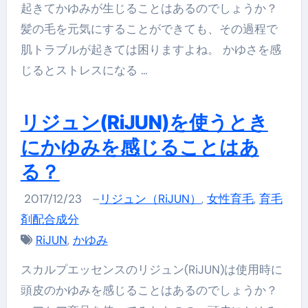
起きてかゆみが生じることはあるのでしょうか？
髪の毛を元気にすることができても、その過程で
肌トラブルが起きては困りますよね。 かゆさを感
じるとストレスになる …
リジュン(RiJUN)を使うとき
にかゆみを感じることはあ
る？
2017/12/23
–
リジュン（RiJUN）
,
女性育毛
,
育毛
剤配合成分
RiJUN
,
かゆみ
スカルプエッセンスのリジュン(RiJUN)は使用時に
頭皮のかゆみを感じることはあるのでしょうか？