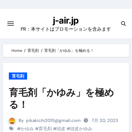
Skip
to
j-air.jp
content
PR：本サイトはプロモーションを含みます
Home
育毛剤
育毛剤「かゆみ」を極める！
育毛剤
育毛剤「かゆみ」を極め
る！
By
pikakichi2015@gmail.com
7月 20, 2023
#
かゆみ
#
育毛剤
#
頭皮
#
頭皮かゆみ