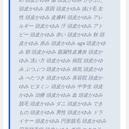
頭皮かゆみ 原因 頭皮かゆみ 抜け毛 女
性 頭皮かゆみ 皮膚科 頭皮かゆみ アレ
ルギー 頭皮かゆみ 汗 頭皮かゆみ アト
ピー 頭皮かゆみ 赤い 頭皮かゆみ 秋 頭
皮かゆみ 赤み 頭皮かゆみ aga 頭皮かゆ
み 朝 頭皮かゆみ 脂漏性皮膚炎 頭皮か
ゆみ 洗い方 頭皮かゆみ 病院 頭皮かゆ
み ぶつぶつ 頭皮かゆみ 病気 頭皮かゆ
み べたつき 頭皮かゆみ 美容院 頭皮か
ゆみ ビタミン 頭皮かゆみ 中学生 頭皮
かゆみ 治療 頭皮かゆみ 血 頭皮かゆみ
脱毛 頭皮かゆみ ダニ 頭皮かゆみ でき
もの 頭皮かゆみ 男性 頭皮かゆみ ドラ
イヤー 頭皮かゆみ 円形脱毛 頭皮かゆみ