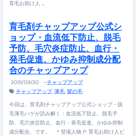
育毛お助け人 …
育毛剤チャップアップ公式シ
ョップ・血流低下防止、脱毛
予防、毛穴炎症防止、血行・
発毛促進、かゆみ抑制成分配
合のチャップアップ
2015/09/30
–
チャップアップ
チャップアップ
,
薄毛
,
髪の毛
今回は、育毛剤チャップアップ公式ショップ・脱
毛薄毛ハゲが読み解く：血流低下防止、脱毛予
防、毛穴炎症防止、血行・発毛促進、かゆみ抑制
成分配合、です。 ＊登場人物 P: 育毛お助け人ピ