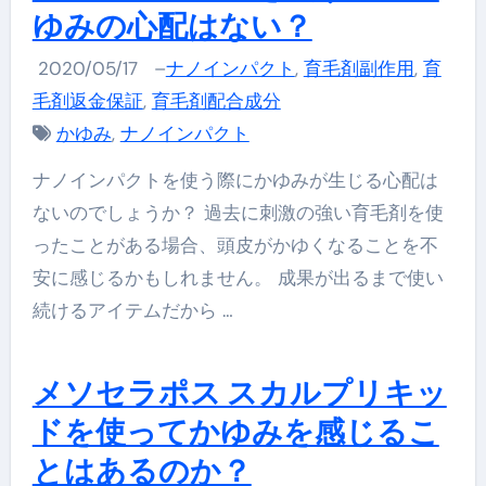
ゆみの心配はない？
2020/05/17
–
ナノインパクト
,
育毛剤副作用
,
育
毛剤返金保証
,
育毛剤配合成分
かゆみ
,
ナノインパクト
ナノインパクトを使う際にかゆみが生じる心配は
ないのでしょうか？ 過去に刺激の強い育毛剤を使
ったことがある場合、頭皮がかゆくなることを不
安に感じるかもしれません。 成果が出るまで使い
続けるアイテムだから …
メソセラポス スカルプリキッ
ドを使ってかゆみを感じるこ
とはあるのか？