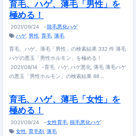
育毛、ハゲ、薄毛「男性」を
極める！
2021/09/24
–
脱毛悪化ハゲ
ハゲ
,
男性
,
育毛
,
薄毛
育毛、ハゲ、薄毛「男性」の検索結果 332 件 薄毛
ハゲの悪玉「男性ホルモン」を極める！
2021/08/14 -育毛 ハゲ, ハゲ悪化, 薄毛 薄毛ハゲ
の悪玉「男性ホルモン」の検索結果 88 …
育毛、ハゲ、薄毛「女性」を
極める！
2021/09/24
–
女性育毛
,
脱毛悪化ハゲ
女性
,
育毛剤
,
薄毛