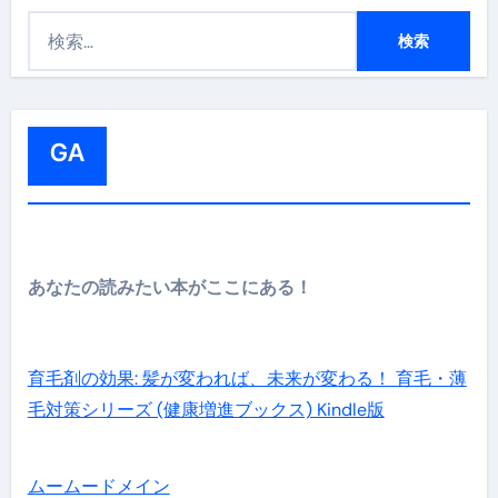
検
索
:
GA
あなたの読みたい本がここにある！
育毛剤の効果: 髪が変われば、未来が変わる！ 育毛・薄
毛対策シリーズ (健康増進ブックス) Kindle版
ムームードメイン