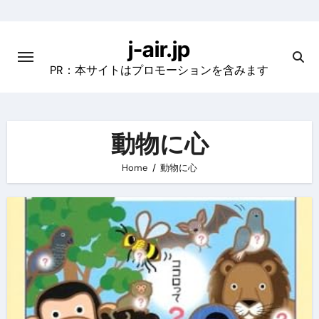
Skip
to
j-air.jp
content
PR：本サイトはプロモーションを含みます
動物に心
Home
動物に心