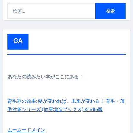
検
索
:
GA
あなたの読みたい本がここにある！
育毛剤の効果: 髪が変われば、未来が変わる！ 育毛・薄
毛対策シリーズ (健康増進ブックス) Kindle版
ムームードメイン