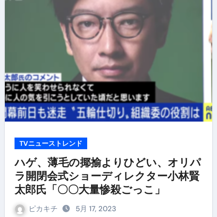
TVニューストレンド
ハゲ、薄毛の揶揄よりひどい、オリパ
ラ開閉会式ショーディレクター小林賢
太郎氏「〇〇大量惨殺ごっこ」
ピカキチ
5月 17, 2023