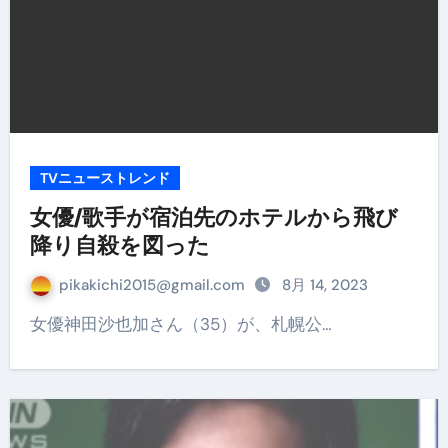
TVニューストレンド
女優/歌手が宿泊先のホテルから飛び
降り自殺を図った
pikakichi2015@gmail.com
8月 14, 2023
女優神田沙也加さん（35）が、札幌公…