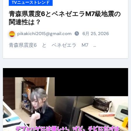
TVニューストレンド
青森県震度6とベネゼエラM7級地震の
関連性は？
pikakichi2015@gmail.com
6月 25, 2026
青森県震度6 と ベネゼエラ M7 …