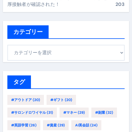
厚接触者が確認された！
203
カテゴリー
カ
テ
ゴ
リ
ー
タグ
#アウトドア
(20)
#ギフト
(20)
#サロンドロワイヤル
(31)
#マネー
(29)
#副業
(32)
#英語学習
(26)
#資産
(29)
AI英会話
(24)