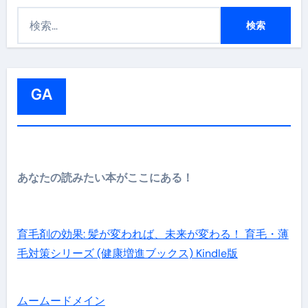
検
索
:
GA
あなたの読みたい本がここにある！
育毛剤の効果: 髪が変われば、未来が変わる！ 育毛・薄
毛対策シリーズ (健康増進ブックス) Kindle版
ムームードメイン