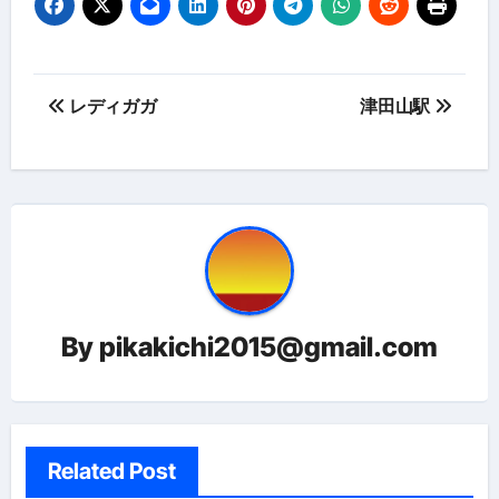
投
レディガガ
津田山駅
稿
ナ
ビ
ゲ
ー
By
pikakichi2015@gmail.com
シ
ョ
ン
Related Post