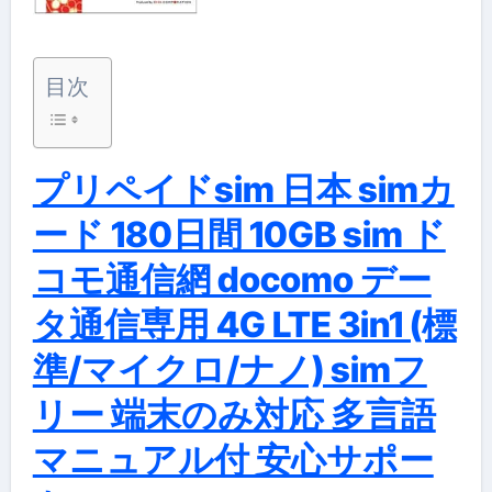
目次
プリペイドsim 日本 simカ
ード 180日間 10GB sim ド
コモ通信網 docomo デー
タ通信専用 4G LTE 3in1 (標
準/マイクロ/ナノ) simフ
リー 端末のみ対応 多言語
マニュアル付 安心サポー