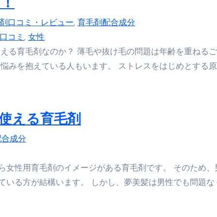
ガ！
来を彩る方法――「ただのイベント」を一生の思い出に変える
剤口コミ・レビュー
,
育毛剤配合成分
だけ」じゃない。日常の“重だるさ”を軽くする選択肢
口コミ
,
女性
イド｜スマホ対応・防寒・撥水・作業用（ニトリル/ビニール）
使える育毛剤なのか？ 薄毛や抜け毛の問題は年齢を重ねる
り・肌へのやさしさ・防水・充電方式まで失敗しない選び方
の悩みを抱えている人もいます。 ストレスをはじめとする
集音器との違い・タイプ別比較・価格の考え方・失敗しないチェ
ド：高級クリッパー・ニッパー・電動まで、硬い爪／巻き爪／
使える育毛剤
：ズワイ・タラバ・ポーション・カット済みの選び方と、年末年始
配合成分
暮らしが生んだ“完成された保存食文化”
少しだけ甘くする、現代スイーツ文化のすべて ―
ら女性用育毛剤のイメージがある育毛剤です。 そのため、
。」防災意識を日常に変える地震対策ステッカー
ている方が結構います。 しかし、夢美髪は男性でも問題な