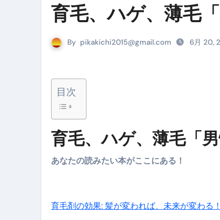
Cookie同意管理ツール「ST
育毛、ハゲ、薄毛
金融ブラックでも毎日「ビット
【輸入消費税】輸入に消費税は
By
pikakichi2015@gmail.com
6月 20, 
この動画は国にすぐ消されます。
意外にありえる？日経平均400
目次
アフィリエイト【稼げるキーワード
【必見】融資受けるなら”コレ”を確
育毛、ハゲ、薄毛「男性
弁護士が教える「投資詐欺」に引
【PR】フリーランス必見！入
あなたの読みたい本がここにある！
【2023年最新】金融ブラックでも
個人事業主は銀行から融資を受けると
育毛剤の効果: 髪が変われば、未来が変わる！ 
【誰でも出来る】3万円が10％増