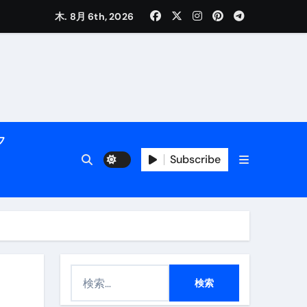
木. 8月 6th, 2026
活用術】
フ
Subscribe
付き | ダイエット中の食事
検
索