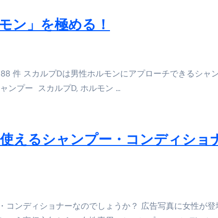
セルフバックの全貌！危険回避と安全な稼ぎ方を徹底解説
モン」を極める！
に695万円も投資してる営業39歳サラリーマン【2025年10月3
合ってありますか？#Shorts
88 件 スカルプDは男性ホルモンにアプローチできるシャ
い！初心者でも成果を出す電話の仕方はコレ！
シャンプー スカルプD, ホルモン …
すすめの資金調達4選
なこと7選
4選#Shorts
も使えるシャンプー・コンディショ
エット
の真実
の？①【30秒でわかる効果まとめ】#アーモンド #ダイエット 
・コンディショナーなのでしょうか？ 広告写真に女性が登
返済か、自己破産かひろゆきさんならどちらを選びますか？ #sh