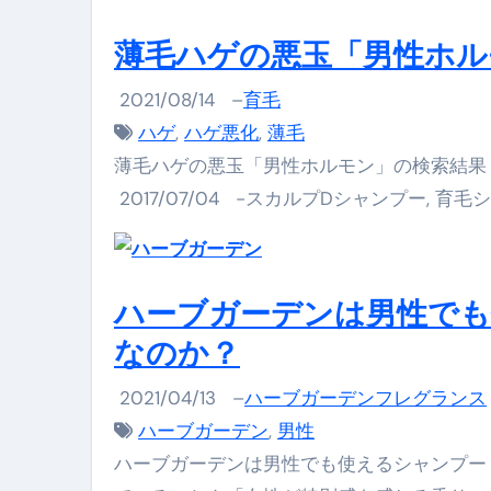
【即金】3時間で5万円稼ぐ
薄毛ハゲの悪玉「男性ホル
【超高騰】爆上がりしたビットコイン
2021/08/14
–
育毛
Q：借りた借金を返さなくていい場
ハゲ
,
ハゲ悪化
,
薄毛
薄毛ハゲの悪玉「男性ホルモン」の検索結果 
【必見】もう営業電話は怖くな
2017/07/04 -スカルプDシャンプー, 育毛
フリーランス・個人事業主にお
自己破産中に絶対にしてはダメ
自己破産にまつわるよくある勘違い
ハーブガーデンは男性で
なのか？
体脂肪が落ちる朝食3選 #ダイ
No.102 9割が勘違い 自己破産
2021/04/13
–
ハーブガーデンフレグランス
ハーブガーデン
,
男性
アーモンドを毎日食べたらどうなる
ハーブガーデンは男性でも使えるシャンプー
【ひろゆき】借金1億円あります 