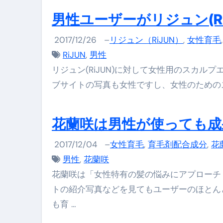
男性ユーザーがリジュン(R
2017/12/26
–
リジュン（RiJUN）
,
女性育毛
RiJUN
,
男性
リジュン(RiJUN)に対して女性用のスカル
ブサイトの写真も女性ですし、女性のためのス
花蘭咲は男性が使っても成
2017/12/04
–
女性育毛
,
育毛剤配合成分
,
花
男性
,
花蘭咲
花蘭咲は「女性特有の髪の悩みにアプローチ
トの紹介写真などを見てもユーザーのほとん
も育 …