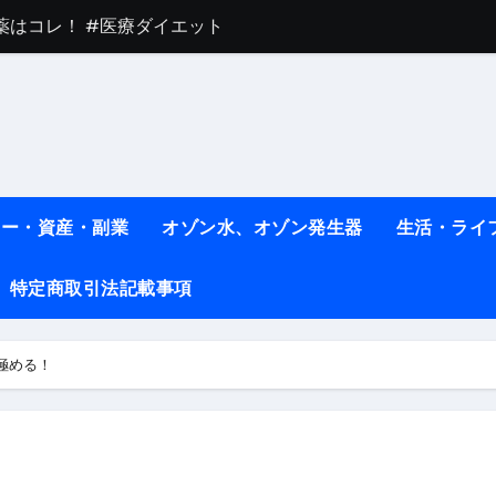
薬はコレ！ #医療ダイエット
#shots
べ物7選 #ダイエット
痩せ本当に効果ある？ #エクササイズ
人生最後のダイエット、食事はこれからやりました！【あすけん
ネー・資産・副業
オゾン水、オゾン発生器
生活・ライ
の考え方と実践方法を解説します【健康】
なしで2ヶ月で10kg減量した、私の痩せる9つの習慣 | レシピ
特定商取引法記載事項
時間・記憶・名言・人生哲学から読み解く生き方
極める！
料査定は危険？情報収集との関係と見分け方を解説
係｜最新観測データと前兆現象を徹底解説【2026】
地震の関連性は？