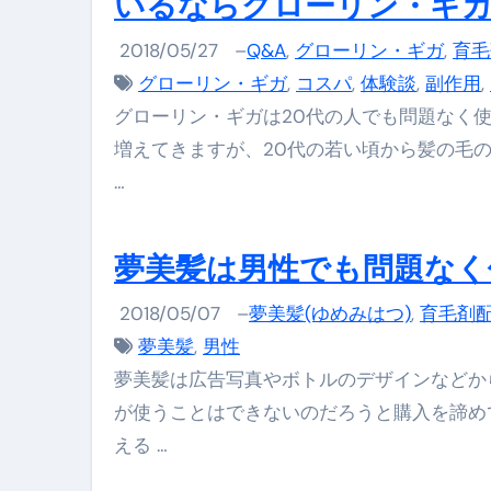
いるならグローリン・ギ
クリスマスの魔法で、心と未
2018/05/27
–
Q&A
,
グローリン・ギガ
,
育毛
磁気ネックレスは「首に着ける
グローリン・ギガ
,
コスパ
,
体験談
,
副作用
,
【最新】手袋の選び方 完全ガ
グローリン・ギガは20代の人でも問題なく
電気カミソリ完全ガイド｜深剃
増えてきますが、20代の若い頃から髪の毛
…
補聴器の選び方 完全ガイド｜
失敗しない「爪切り」完全ガイ
夢美髪は男性でも問題なく
失敗しない「カニ」完全ガイド
2018/05/07
–
夢美髪(ゆめみはつ)
,
育毛剤
松前漬とは何か──北海道の海と
夢美髪
,
男性
スイーツ完全ガイド ― 人生を
夢美髪は広告写真やボトルのデザインなどか
「地震は突然、備えは今日から
が使うことはできないのだろうと購入を諦め
える …