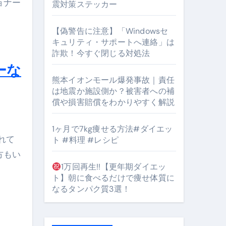
ョナー
震対策ステッカー
【偽警告に注意】「Windowsセ
キュリティ・サポートへ連絡」は
詐欺！今すぐ閉じる対処法
ーな
となるのが独自ドメイン
熊本イオンモール爆発事故｜責任
は地震か施設側か？被害者への補
Oを最安で手に入れる方法
償や損害賠償をわかりやすく解説
マホ防衛システム」完全ガイド
1ヶ月で7kg痩せる方法#ダイエッ
れて
ト #料理 #レシピ
方もい
ガイド
1万回再生!!【更年期ダイエッ
ぶ”実践大全
ト】朝に食べるだけで痩せ体質に
なるタンパク質3選！
Peach／FDA／ソラシドエアを目的別に選ぶコツと、失敗し
る。いま選ばれている新定番ドメイン