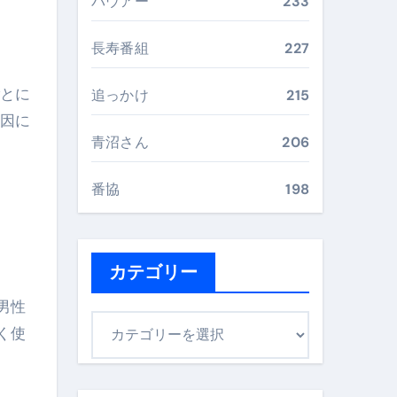
バウアー
233
完全ガイドブック
長寿番組
227
まで目的別に失敗しない
ごとに
追っかけ
215
原因に
青沼さん
206
ックリスト（高齢者にも）
飛び散り対策の選び方
番協
198
に“満足度MAX”で食べるコツ
カテゴリー
男性
カ
く使
テ
ゴ
リ