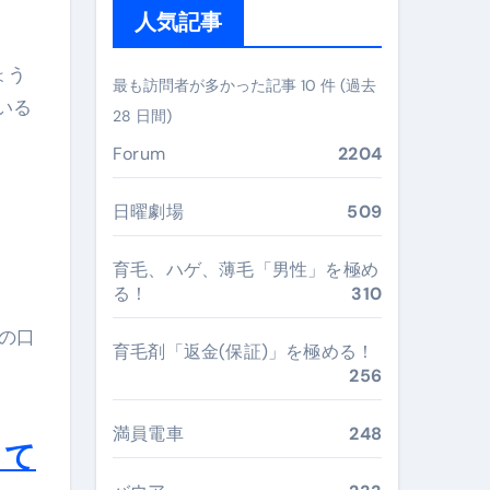
人気記事
 #美容 #健康 #雑学 #ナレーター #小林将大
#美容 #健康 #雑学 #ナレーター #小林将大
ょう
最も訪問者が多かった記事 10 件 (過去
いる
 #美容 #健康 #雑学 #ナレーター #小林将大
28 日間)
Forum
2204
日曜劇場
509
おすすめ・選び方・洗い方・Q&Aまで
育毛、ハゲ、薄毛「男性」を極め
あなたの寝室に最適解を出す快眠ガイド
る！
310
“足腰と体幹”を育てる選び方＆続け方ガイド
ーの口
育毛剤「返金(保証)」を極める！
最安値で実現する究極の旅術
256
満員電車
248
して
再定義する新しいサプリ体験