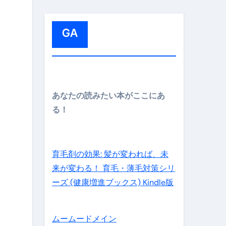
メイン】
:
GA
の先さらに貧しくなります。【 竹花貴騎 切り抜き 会社員 
あなたの読みたい本がここにあ
る！
育毛剤の効果: 髪が変われば、未
来が変わる！ 育毛・薄毛対策シリ
ーズ (健康増進ブックス) Kindle版
ムームードメイン