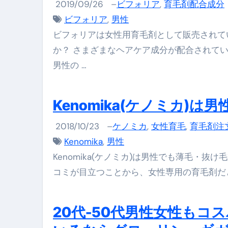
2019/09/26
–
ビフォリア
,
育毛剤配合成分
梅干しを毎日食べたらどうなるの？
ビフォリア
,
男性
ブルーベリーを毎日食べたらどう
ビフォリアは女性用育毛剤として販売されて
か？ さまざまなヘアケア成分が配合されて
バナナを毎日食べたらどうなるの？
男性の …
筋トレせずにプロテインを飲み続
ドメイン取得からホームページ
Kenomika(ケノミカ)
かいまき（掻巻き）超完全ガイ
2018/10/23
–
ケノミカ
,
女性育毛
,
育毛剤注
【最新版】掛け布団の選び方“
Kenomika
,
男性
【アシストステッパー】ハンド
Kenomika(ケノミカ)は男性でも薄毛・
コミが目立つことから、女性専用の育毛剤だと
【2026年最新保存版】エア
コロナウイルス完全解説ガイド 
20代-50代男性女性も
「3秒で整う、新しい栄養補給」