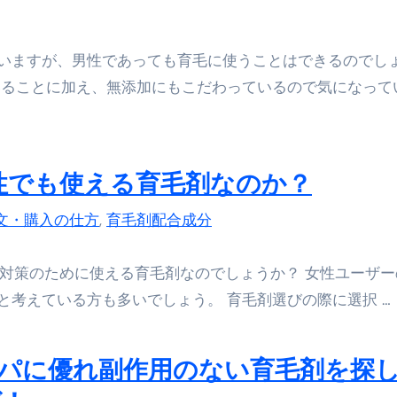
①【30秒でわかる効果まとめ】#梅干し #ダイエット #筋トレ
なるの？②【30秒でわかる効果まとめ】#ダイエット #筋トレ 
いますが、男性であっても育毛に使うことはできるのでし
いることに加え、無添加にもこだわっているので気になって
①【30秒でわかる効果まとめ】#バナナ #ダイエット #筋トレ
けたらどうなるのか？ #ダイエット #プロテイン #痩せる
完成まで。ムームードメインなら“全部まとめて”安心スタート
は男性でも使える育毛剤なのか？
ド｜“着る布団”で肩・首・足元の冷えを根こそぎ防ぐ！素材別
文・購入の仕方
,
育毛剤配合成分
完全攻略”｜シンサレート・羽毛・人工羽毛・調温・吸湿発熱…
ル付き・筋力アシスト・ツイスト・天然木まで徹底分類！室内で
抜け毛対策のために使える育毛剤なのでしょうか？ 女性ユーザ
考えている方も多いでしょう。 育毛剤選びの際に選択 …
トリ超新春セール＆セット割完全攻略ガイド｜海外・国内旅行を
― 正しく知ることが、最大の感染対策になる ―
コスパに優れ副作用のない育毛剤を探
 飲むミスト（IN MIST）とは何か──「飲む」という行為を