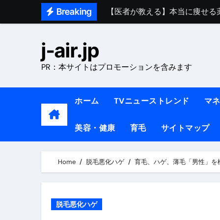
【医者が教える】本当に痩せる
Skip
Breaking
to
中町綾が2週間で3.5kg痩せた方法 
content
j-air.jp
【医者が解説】食べたら痩せる食
【医者が解説】このふくらはぎ
PR：本サイトはプロモーションを含みます
【ダイエット迷子必見】38歳
ホーム
TVニューストレンド
マ
【美容】ダイエットに対する私
【1日ダイエットルーティン】運動
美容・健康
育毛
サイトマップ
『葬送のフリーレン』の学び｜
Home
脱毛悪化ハゲ
育毛、ハゲ、薄毛「男性」を
リサイクル業者の無料回収・無
山梨県震度6弱と富士山噴火の関
青森県震度6とベネゼエラM7級
脱毛悪化ハゲ