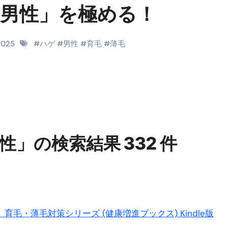
RIGHT」取り扱い開始＆リリース記念キャンペーン【ムームード
「男性」を極める！
コイン」がもらえる超お得アプリ
かかるのか？勘定科目・仕訳・申告書記載方法
2025
#
ハゲ
#
男性
#
育毛
#
薄毛
これが日本が残念な国になった理由です。国民は●●をしないとこ
00円を妄想シナリオ検証してみた！ズボラ株投資
】一覧※YouTubeブログSNS共通
実に取り組むべき！ #shorts
」の検索結果 332 件
っかからないための方法 #投資詐欺 #詐欺 #弁護士 #法律
金前の売上をすぐに現金で受け取る方法
可能な資金調達法3選！#shorts
リスクが高い #shorts
育毛・薄毛対策シリーズ (健康増進ブックス) Kindle版
量の「33000円」になる！