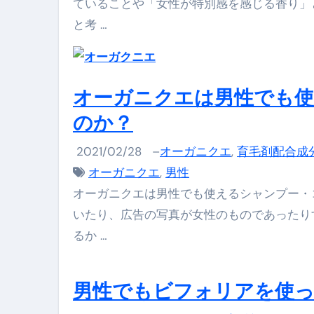
ていることや「女性が特別感を感じる香り」
セラピストのための！美容、健
と考 …
弁護士解説【詐欺被害】警察に
5キロ痩せる簡単な方法
オーガニクエは男性でも
ムームードメイン 2月のおすす
のか？
FRONTIER スーパーセール
2021/02/28
–
オーガニクエ
,
育毛剤配合成
なくす不安と消える恐怖をゼロにする
オーガニクエ
,
男性
使った分だけ支払う、いちばん賢いス
オーガニクエは男性でも使えるシャンプー・
いたり、広告の写真が女性のものであったり
英語が「聞こえる・分かる・話せ
るか …
【海外ツアー完全ガイド】アジア
新春スペシャルセール完全ガイド
男性でもビフォリアを使
【ムームードメイン】 【.sit