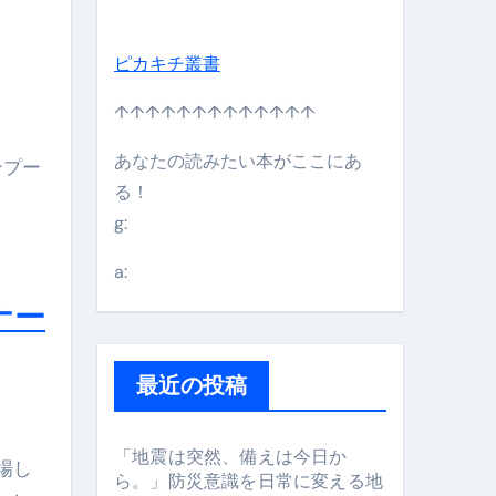
ピカキチ叢書
日】 #bitcoin #全財産 #暗号資産
↑↑↑↑↑↑↑↑↑↑↑↑↑
あなたの読みたい本がここにあ
ンプー
る！
g:
a:
ナー
最近の投稿
#筋トレ #美容 #健康 #雑学 #ナレーター #小林将大
「地震は突然、備えは今日か
場し
ら。」防災意識を日常に変える地
orts