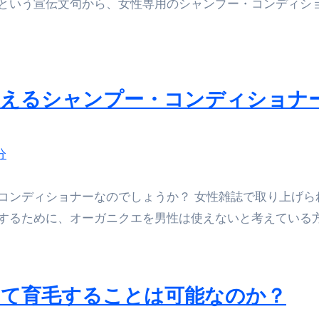
という宣伝文句から、女性専用のシャンプー・コンディシ
康、ダイエットにとても重要な女性ホルモンと男性ホルモン
行っても返金されません
使えるシャンプー・コンディショナ
めドメイン特集- ビジネスの信用を築く――そのすべての起点
2026 完全攻略ガイド 今こそ買い時！ゲーミングPC・高性能BT
分
時代へ Pebblebee × iMazing で完成する「究極のス
マホ代。 BB.exciteモバイル「Fitプラン」完全ガイド
コンディショナーなのでしょうか？ 女性雑誌で取り上げら
するために、オーガニクエを男性は使えないと考えている
る」に変わる30日間 ― 科学的メソッドで英語脳を作る完全
最安1万円台＆ハワイ朝食付き割引まで網羅 ― “失敗せずに選
：国内航空券＋ホテルが“セット割”で最安級！ スカイマーク／
って育毛することは可能なのか？
e】今注目のドメインをご紹介
何をするサイトか”が一目で伝わ