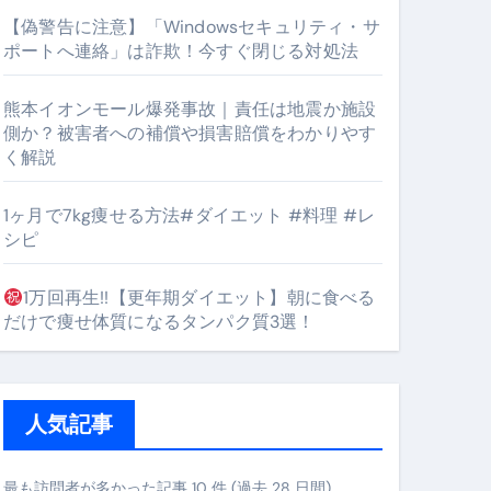
【偽警告に注意】「Windowsセキュリティ・サ
ポートへ連絡」は詐欺！今すぐ閉じる対処法
#筋トレ #美容 #健康 #雑学 #ナレーター #小林将大
熊本イオンモール爆発事故｜責任は地震か施設
orts
側か？被害者への補償や損害賠償をわかりやす
く解説
1ヶ月で7kg痩せる方法#ダイエット #料理 #レ
シピ
1万回再生!!【更年期ダイエット】朝に食べる
となるのが独自ドメイン
だけで痩せ体質になるタンパク質3選！
Oを最安で手に入れる方法
マホ防衛システム」完全ガイド
人気記事
ガイド
最も訪問者が多かった記事 10 件 (過去 28 日間)