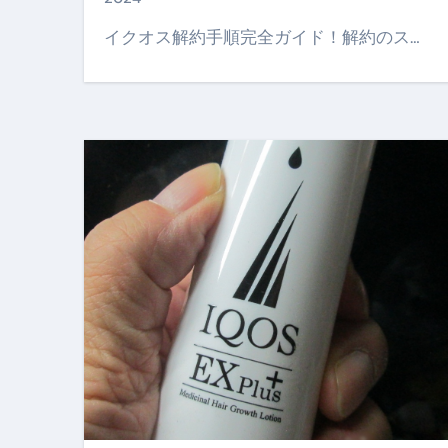
【PR】フリーランス必見！入
イクオス解約手順完全ガイド！解約のス…
【2023年最新】金融ブラックでも
個人事業主は銀行から融資を受けると
【誰でも出来る】3万円が10％増
【即金】3時間で5万円稼ぐ
【超高騰】爆上がりしたビットコイン
Q：借りた借金を返さなくていい場
【必見】もう営業電話は怖くな
フリーランス・個人事業主にお
自己破産中に絶対にしてはダメ
自己破産にまつわるよくある勘違い
体脂肪が落ちる朝食3選 #ダイ