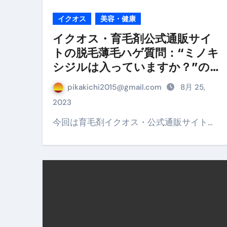
イクオス
美容・健康
No.102 9割が勘違い 自己破産
イクオス・育毛剤公式通販サイ
アーモンドを毎日食べたらどうなる
トの脱毛薄毛ハゲ質問：“ミノキ
【ひろゆき】借金1億円あります 
シジルは入っていますか？”の考
察
セラピストのための！美容、健
pikakichi2015@gmail.com
8月 25,
弁護士解説【詐欺被害】警察に
2023
5キロ痩せる簡単な方法
今回は育毛剤イクオス・公式通販サイト…
ムームードメイン 2月のおすす
FRONTIER スーパーセール
なくす不安と消える恐怖をゼロにする
使った分だけ支払う、いちばん賢いス
英語が「聞こえる・分かる・話せ