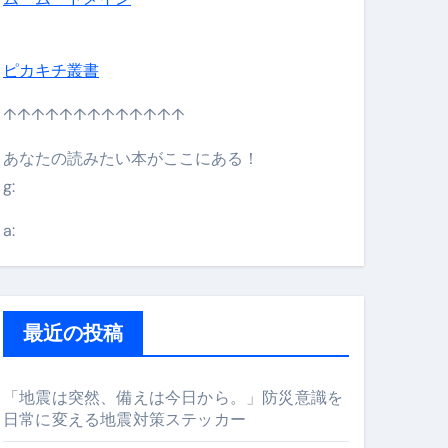
ピカキチ叢書
↑↑↑↑↑↑↑↑↑↑↑↑↑
あなたの読みたい本がここにある！
g:
日】 #bitcoin #全財産 #暗号資産
a:
最近の投稿
「地震は突然、備えは今日から。」防災意識を
日常に変える地震対策ステッカー