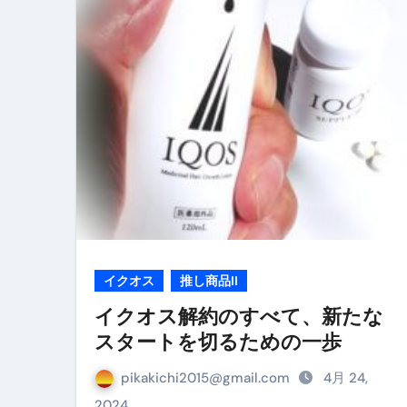
リサイクル業者の無料回収・無
山梨県震度6弱と富士山噴火の関
青森県震度6とベネゼエラM7級
Cookie同意管理ツール「ST
金融ブラックでも毎日「ビット
【輸入消費税】輸入に消費税は
この動画は国にすぐ消されます。
意外にありえる？日経平均400
イクオス
推し商品II
アフィリエイト【稼げるキーワード
イクオス解約のすべて、新たな
スタートを切るための一歩
【必見】融資受けるなら”コレ”を確
弁護士が教える「投資詐欺」に引
pikakichi2015@gmail.com
4月 24,
2024