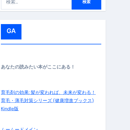
索
:
GA
メイン】
あなたの読みたい本がここにある！
の先さらに貧しくなります。【 竹花貴騎 切り抜き 会社員 
育毛剤の効果: 髪が変われば、未来が変わる！
育毛・薄毛対策シリーズ (健康増進ブックス)
Kindle版
ムームードメイン