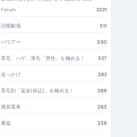
ぶ”実践大全
Forum
2221
Peach／FDA／ソラシドエアを目的別に選ぶコツと、失敗し
日曜劇場
511
る。いま選ばれている新定番ドメイン
バウアー
330
 #美容 #健康 #雑学 #ナレーター #小林将大
育毛、ハゲ、薄毛「男性」を極める！
327
#美容 #健康 #雑学 #ナレーター #小林将大
 #美容 #健康 #雑学 #ナレーター #小林将大
追っかけ
282
育毛剤「返金(保証)」を極める！
269
満員電車
263
おすすめ・選び方・洗い方・Q&Aまで
あなたの寝室に最適解を出す快眠ガイド
番協
238
“足腰と体幹”を育てる選び方＆続け方ガイド