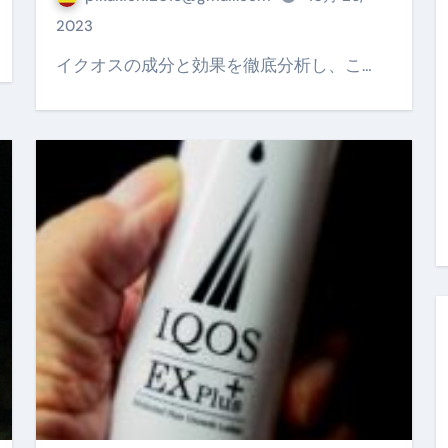
金前の売上をすぐに現金で受け取る方法
2023
可能な資金調達法3選！#shorts
イクオスの成分と効果を徹底分析し、こ…
リスクが高い #shorts
量の「33000円」になる！
セルフバックの全貌！危険回避と安全な稼ぎ方を徹底解説
に695万円も投資してる営業39歳サラリーマン【2025年10月3
合ってありますか？#Shorts
い！初心者でも成果を出す電話の仕方はコレ！
すすめの資金調達4選
なこと7選
4選#Shorts
エット