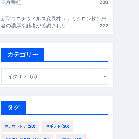
長寿番組
228
最安値で実現する究極の旅術
新型コロナウイルス変異株（オミクロン株）患
者の濃厚接触者が確認された！
222
再定義する新しいサプリ体験
完全ガイドブック
カテゴリー
まで目的別に失敗しない
カ
テ
ゴ
ックリスト（高齢者にも）
リ
飛び散り対策の選び方
ー
タグ
に“満足度MAX”で食べるコツ
#アウトドア
(20)
#ギフト
(20)