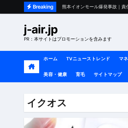
Skip
Breaking
熊本イオンモール爆発事故｜責
to
1ヶ月で7kg痩せる方法#ダイエッ
content
j-air.jp
1万回再生!!【更年期ダイエ
PR：本サイトはプロモーションを含みます
【医者が教える】本当に痩せる
中町綾が2週間で3.5kg痩せた方法 
ホーム
TVニューストレンド
マ
【医者が解説】食べたら痩せる食
美容・健康
育毛
サイトマップ
【医者が解説】このふくらはぎ
【ダイエット迷子必見】38歳
【美容】ダイエットに対する私
イクオス
【1日ダイエットルーティン】運動
『葬送のフリーレン』の学び｜