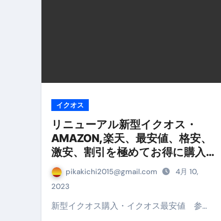
【海外ツアー完全ガイド】アジア
新春スペシャルセール完全ガイド
【ムームードメイン】 【.sit
梅干しを毎日食べたらどうなるの？
ブルーベリーを毎日食べたらどう
イクオス
バナナを毎日食べたらどうなるの？
リニューアル新型イクオス・
筋トレせずにプロテインを飲み続
AMAZON,楽天、最安値、格安、
激安、割引を極めてお得に購入す
ドメイン取得からホームページ
るゾ!!
pikakichi2015@gmail.com
4月 10,
かいまき（掻巻き）超完全ガイ
2023
【最新版】掛け布団の選び方“
新型イクオス購入・イクオス最安値 参…
【アシストステッパー】ハンド