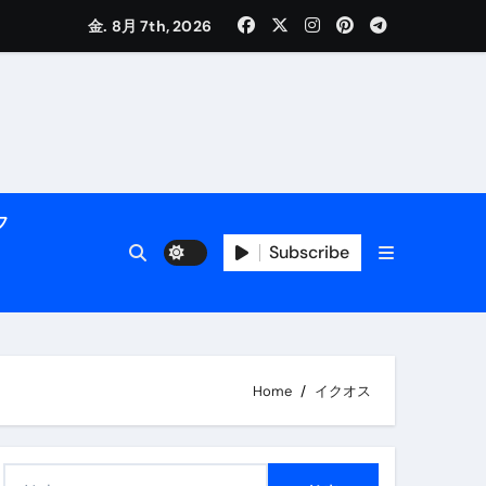
く解説
金. 8月 7th, 2026
フ
Subscribe
活用術】
Home
イクオス
付き | ダイエット中の食事
検