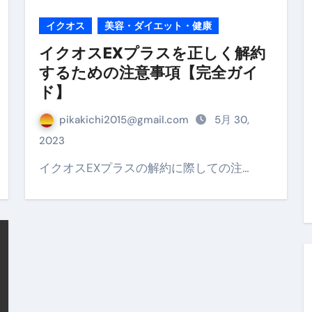
イクオス
美容・ダイエット・健康
の真実
イクオスEXプラスを正しく解約
の？①【30秒でわかる効果まとめ】#アーモンド #ダイエット 
するための注意事項【完全ガイ
返済か、自己破産かひろゆきさんならどちらを選びますか？ #sh
ド】
康、ダイエットにとても重要な女性ホルモンと男性ホルモン
pikakichi2015@gmail.com
5月 30,
行っても返金されません
2023
イクオスEXプラスの解約に際しての注…
めドメイン特集- ビジネスの信用を築く――そのすべての起点
2026 完全攻略ガイド 今こそ買い時！ゲーミングPC・高性能BT
時代へ Pebblebee × iMazing で完成する「究極のス
マホ代。 BB.exciteモバイル「Fitプラン」完全ガイド
る」に変わる30日間 ― 科学的メソッドで英語脳を作る完全