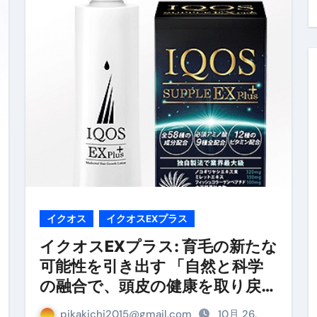
料査定は危険？情報収集との関係と見分け方を解説
係｜最新観測データと前兆現象を徹底解説【2026】
地震の関連性は？
RIGHT」取り扱い開始＆リリース記念キャンペーン【ムームード
コイン」がもらえる超お得アプリ
かかるのか？勘定科目・仕訳・申告書記載方法
これが日本が残念な国になった理由です。国民は●●をしないとこ
00円を妄想シナリオ検証してみた！ズボラ株投資
イクオス
イクオスEXプラス
】一覧※YouTubeブログSNS共通
イクオスEXプラス: 育毛の新たな
可能性を引き出す 「自然と科学
実に取り組むべき！ #shorts
の融合で、頭皮の健康を取り戻
っかからないための方法 #投資詐欺 #詐欺 #弁護士 #法律
す」
pikakichi2015@gmail.com
10月 26,