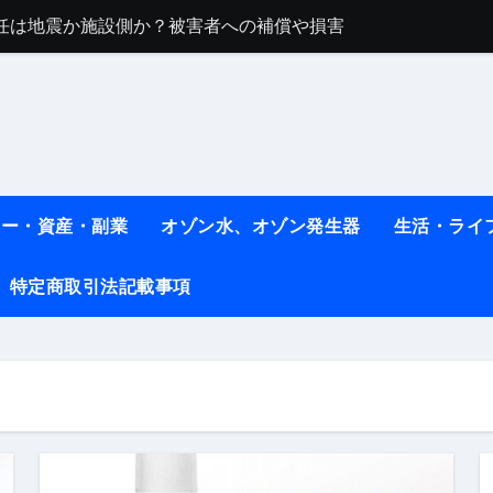
任は地震か施設側か？被害者への補償や損害賠償をわかりやす
ト #料理 #レシピ
ット】朝に食べるだけで痩せ体質になるタンパク質3選！
薬はコレ！ #医療ダイエット
#shots
ネー・資産・副業
オゾン水、オゾン発生器
生活・ライ
べ物7選 #ダイエット
特定商取引法記載事項
痩せ本当に効果ある？ #エクササイズ
人生最後のダイエット、食事はこれからやりました！【あすけん
の考え方と実践方法を解説します【健康】
なしで2ヶ月で10kg減量した、私の痩せる9つの習慣 | レシピ
時間・記憶・名言・人生哲学から読み解く生き方