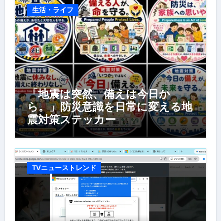
生活・ライフ
「地震は突然、備えは今日か
ら。」防災意識を日常に変える地
震対策ステッカー
TVニューストレンド