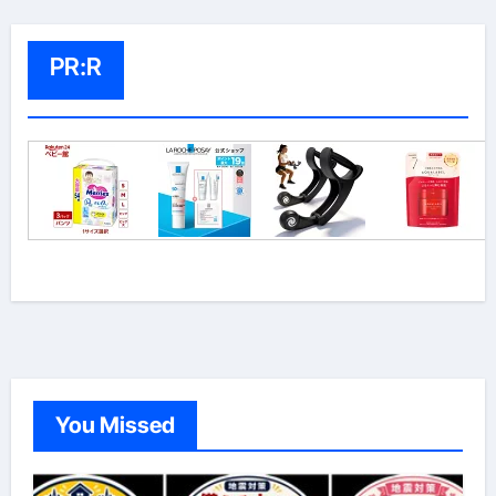
PR:R
You Missed