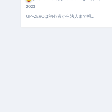
【PR】フリーランス必見！入
2023
【2023年最新】金融ブラックでも
GP-ZEROは初心者から法人まで幅…
個人事業主は銀行から融資を受けると
【誰でも出来る】3万円が10％増
【即金】3時間で5万円稼ぐ
【超高騰】爆上がりしたビットコイン
Q：借りた借金を返さなくていい場
【必見】もう営業電話は怖くな
フリーランス・個人事業主にお
自己破産中に絶対にしてはダメ
自己破産にまつわるよくある勘違い
体脂肪が落ちる朝食3選 #ダイ