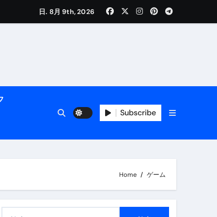
く解説
日. 8月 9th, 2026
フ
Subscribe
活用術】
Home
ゲーム
付き | ダイエット中の食事
検