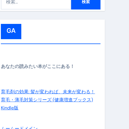
索
:
GA
メイン】
あなたの読みたい本がここにある！
の先さらに貧しくなります。【 竹花貴騎 切り抜き 会社員 
育毛剤の効果: 髪が変われば、未来が変わる！
育毛・薄毛対策シリーズ (健康増進ブックス)
Kindle版
ムームードメイン