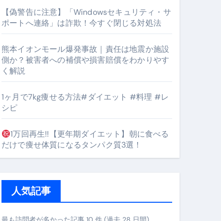
【偽警告に注意】「Windowsセキュリティ・サ
ポートへ連絡」は詐欺！今すぐ閉じる対処法
#筋トレ #美容 #健康 #雑学 #ナレーター #小林将大
熊本イオンモール爆発事故｜責任は地震か施設
orts
側か？被害者への補償や損害賠償をわかりやす
く解説
1ヶ月で7kg痩せる方法#ダイエット #料理 #レ
シピ
1万回再生!!【更年期ダイエット】朝に食べる
となるのが独自ドメイン
だけで痩せ体質になるタンパク質3選！
Oを最安で手に入れる方法
マホ防衛システム」完全ガイド
人気記事
ガイド
最も訪問者が多かった記事 10 件 (過去 28 日間)