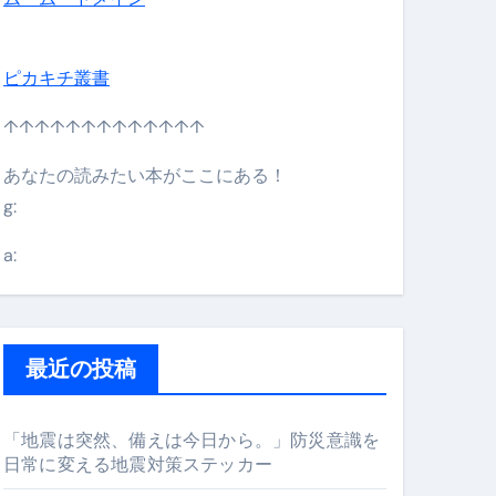
ピカキチ叢書
↑↑↑↑↑↑↑↑↑↑↑↑↑
あなたの読みたい本がここにある！
g:
日】 #bitcoin #全財産 #暗号資産
a:
最近の投稿
「地震は突然、備えは今日から。」防災意識を
日常に変える地震対策ステッカー