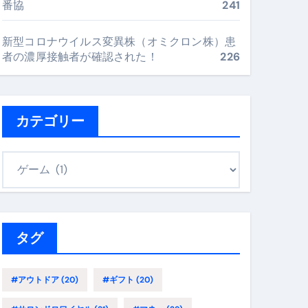
番協
241
最安値で実現する究極の旅術
新型コロナウイルス変異株（オミクロン株）患
者の濃厚接触者が確認された！
226
再定義する新しいサプリ体験
完全ガイドブック
カテゴリー
まで目的別に失敗しない
カ
テ
ゴ
ックリスト（高齢者にも）
リ
飛び散り対策の選び方
ー
タグ
に“満足度MAX”で食べるコツ
#アウトドア
(20)
#ギフト
(20)