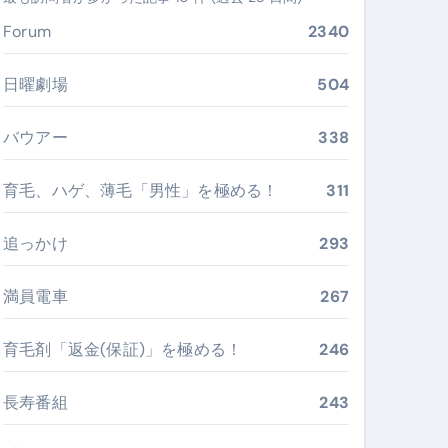
ぶ”実践大全
Forum
2340
Peach／FDA／ソラシドエアを目的別に選ぶコツと、失敗し
日曜劇場
504
る。いま選ばれている新定番ドメイン
バウアー
338
 #美容 #健康 #雑学 #ナレーター #小林将大
育毛、ハゲ、薄毛「男性」を極める！
311
#美容 #健康 #雑学 #ナレーター #小林将大
 #美容 #健康 #雑学 #ナレーター #小林将大
追っかけ
293
満員電車
267
育毛剤「返金(保証)」を極める！
246
おすすめ・選び方・洗い方・Q&Aまで
あなたの寝室に最適解を出す快眠ガイド
長寿番組
243
“足腰と体幹”を育てる選び方＆続け方ガイド