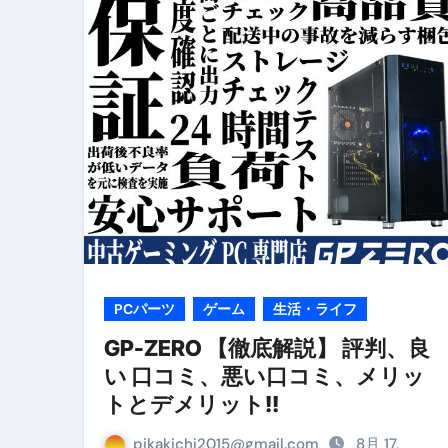
リサイクル業者の無料回収・無
山梨県震度6弱と富士山噴火の関
青森県震度6とベネゼエラM7級
Cookie同意管理ツール「ST
金融ブラックでも毎日「ビット
【輸入消費税】輸入に消費税は
この動画は国にすぐ消されます。
意外にありえる？日経平均400
PCパーツ
ゲーム
生活・ライフ
アフィリエイト【稼げるキーワード
GP-ZERO 【徹底解説】 評判、良
い 口コミ、悪い口コミ、メリッ
【必見】融資受けるなら”コレ”を確
トとデメリット!!
弁護士が教える「投資詐欺」に引
pikakichi2015@gmail.com
8月 17,