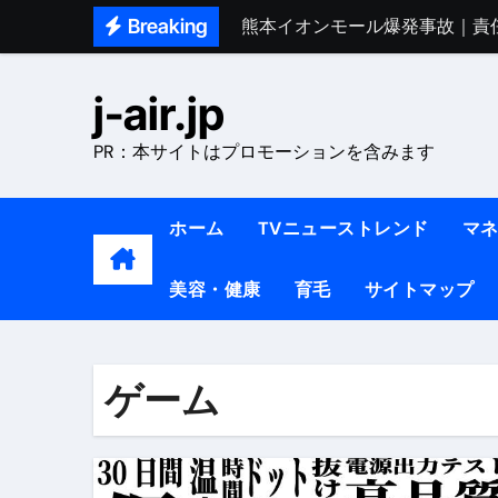
Skip
Breaking
熊本イオンモール爆発事故｜責
to
1ヶ月で7kg痩せる方法#ダイエッ
content
j-air.jp
1万回再生!!【更年期ダイエ
PR：本サイトはプロモーションを含みます
【医者が教える】本当に痩せる
中町綾が2週間で3.5kg痩せた方法 
ホーム
TVニューストレンド
マ
【医者が解説】食べたら痩せる食
美容・健康
育毛
サイトマップ
【医者が解説】このふくらはぎ
【ダイエット迷子必見】38歳
【美容】ダイエットに対する私
ゲーム
【1日ダイエットルーティン】運動
『葬送のフリーレン』の学び｜