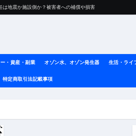
任は地震か施設側か？被害者への補償や損害賠償をわかりやす
ト #料理 #レシピ
ット】朝に食べるだけで痩せ体質になるタンパク質3選！
薬はコレ！ #医療ダイエット
#shots
ネー・資産・副業
オゾン水、オゾン発生器
生活・ライ
べ物7選 #ダイエット
特定商取引法記載事項
痩せ本当に効果ある？ #エクササイズ
人生最後のダイエット、食事はこれからやりました！【あすけん
の考え方と実践方法を解説します【健康】
なしで2ヶ月で10kg減量した、私の痩せる9つの習慣 | レシピ
時間・記憶・名言・人生哲学から読み解く生き方