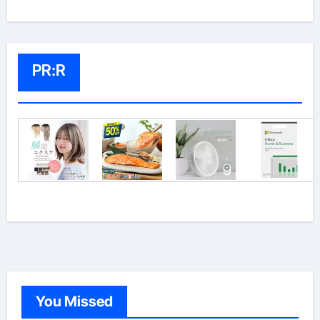
PR:R
You Missed