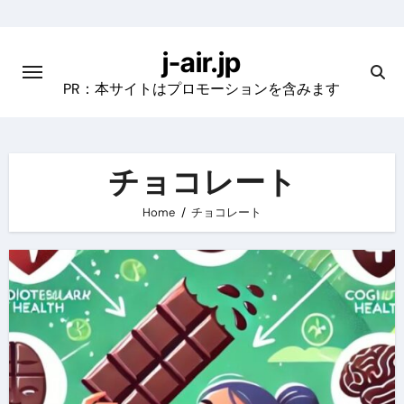
Skip
to
j-air.jp
content
PR：本サイトはプロモーションを含みます
チョコレート
Home
チョコレート