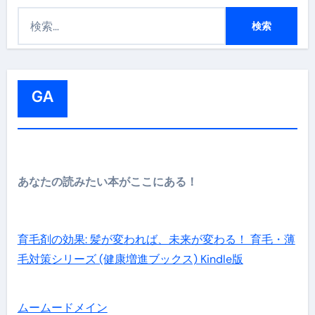
検
索
:
GA
あなたの読みたい本がここにある！
育毛剤の効果: 髪が変われば、未来が変わる！ 育毛・薄
毛対策シリーズ (健康増進ブックス) Kindle版
ムームードメイン