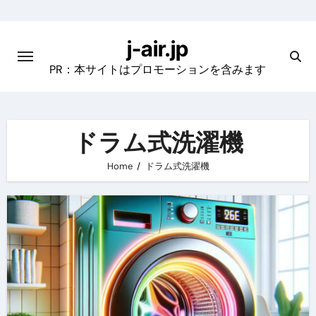
Skip
to
j-air.jp
content
PR：本サイトはプロモーションを含みます
ドラム式洗濯機
Home
ドラム式洗濯機