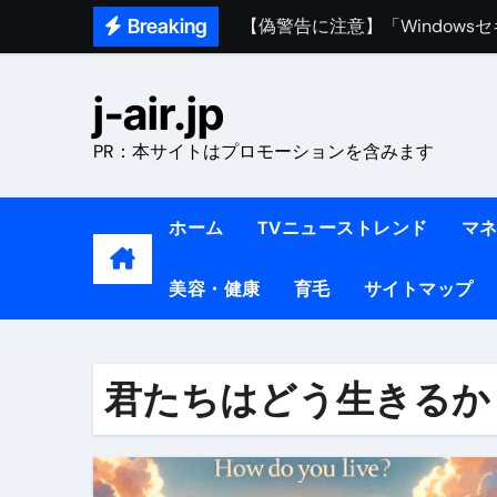
Skip
Breaking
熊本イオンモール爆発事故｜責
to
content
1ヶ月で7kg痩せる方法#ダイエッ
j-air.jp
1万回再生!!【更年期ダイエ
PR：本サイトはプロモーションを含みます
【医者が教える】本当に痩せる
中町綾が2週間で3.5kg痩せた方法 
ホーム
TVニューストレンド
マ
【医者が解説】食べたら痩せる食
美容・健康
育毛
サイトマップ
【医者が解説】このふくらはぎ
【ダイエット迷子必見】38歳
君たちはどう生きるか
【美容】ダイエットに対する私
【1日ダイエットルーティン】運動
『葬送のフリーレン』の学び｜