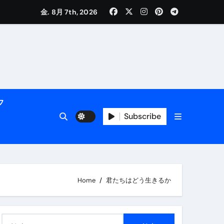
金. 8月 7th, 2026
く解説
フ
Subscribe
活用術】
Home
君たちはどう生きるか
付き | ダイエット中の食事
検