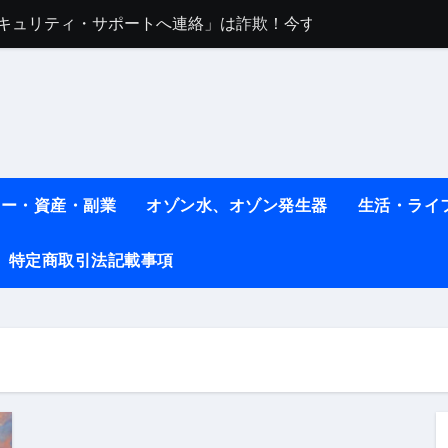
任は地震か施設側か？被害者への補償や損害賠償をわかりやす
ト #料理 #レシピ
ット】朝に食べるだけで痩せ体質になるタンパク質3選！
薬はコレ！ #医療ダイエット
#shots
ネー・資産・副業
オゾン水、オゾン発生器
生活・ライ
べ物7選 #ダイエット
特定商取引法記載事項
痩せ本当に効果ある？ #エクササイズ
人生最後のダイエット、食事はこれからやりました！【あすけん
の考え方と実践方法を解説します【健康】
なしで2ヶ月で10kg減量した、私の痩せる9つの習慣 | レシピ
時間・記憶・名言・人生哲学から読み解く生き方