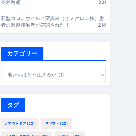
長寿番組
221
最安値で実現する究極の旅術
新型コロナウイルス変異株（オミクロン株）患
者の濃厚接触者が確認された！
214
再定義する新しいサプリ体験
完全ガイドブック
カテゴリー
カ
まで目的別に失敗しない
テ
ゴ
ックリスト（高齢者にも）
リ
ー
タグ
飛び散り対策の選び方
に“満足度MAX”で食べるコツ
#アウトドア
(20)
#ギフト
(20)