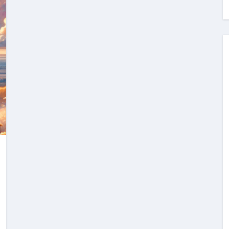
料査定は危険？情報収集との関係と見分け方を解説
係｜最新観測データと前兆現象を徹底解説【2026】
地震の関連性は？
RIGHT」取り扱い開始＆リリース記念キャンペーン【ムームード
コイン」がもらえる超お得アプリ
かかるのか？勘定科目・仕訳・申告書記載方法
これが日本が残念な国になった理由です。国民は●●をしないとこ
00円を妄想シナリオ検証してみた！ズボラ株投資
】一覧※YouTubeブログSNS共通
実に取り組むべき！ #shorts
っかからないための方法 #投資詐欺 #詐欺 #弁護士 #法律