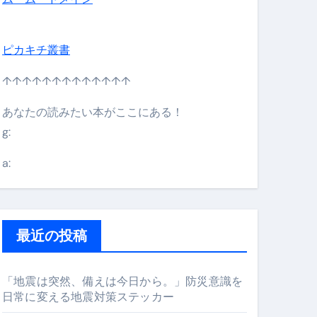
ピカキチ叢書
↑↑↑↑↑↑↑↑↑↑↑↑↑
あなたの読みたい本がここにある！
g:
日】 #bitcoin #全財産 #暗号資産
a:
最近の投稿
「地震は突然、備えは今日から。」防災意識を
日常に変える地震対策ステッカー