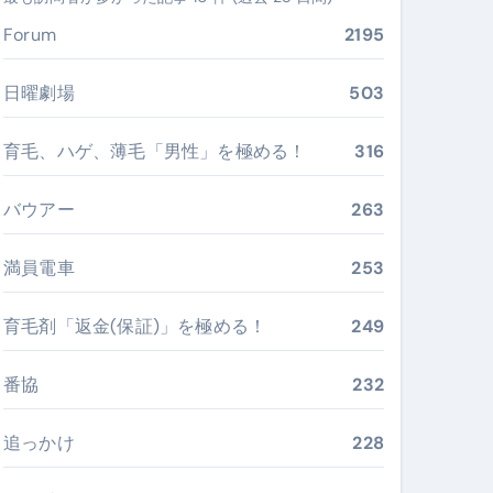
ガイド
Forum
2195
ぶ”実践大全
Peach／FDA／ソラシドエアを目的別に選ぶコツと、失敗し
日曜劇場
503
る。いま選ばれている新定番ドメイン
育毛、ハゲ、薄毛「男性」を極める！
316
 #美容 #健康 #雑学 #ナレーター #小林将大
バウアー
263
#美容 #健康 #雑学 #ナレーター #小林将大
 #美容 #健康 #雑学 #ナレーター #小林将大
満員電車
253
育毛剤「返金(保証)」を極める！
249
番協
232
おすすめ・選び方・洗い方・Q&Aまで
あなたの寝室に最適解を出す快眠ガイド
追っかけ
228
“足腰と体幹”を育てる選び方＆続け方ガイド