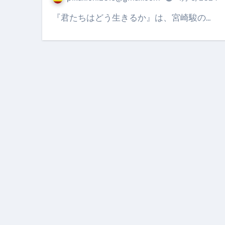
【PR】フリーランス必見！入
『君たちはどう生きるか』は、宮崎駿の…
【2023年最新】金融ブラックでも
個人事業主は銀行から融資を受けると
【誰でも出来る】3万円が10％増
【即金】3時間で5万円稼ぐ
【超高騰】爆上がりしたビットコイン
Q：借りた借金を返さなくていい場
【必見】もう営業電話は怖くな
フリーランス・個人事業主にお
自己破産中に絶対にしてはダメ
自己破産にまつわるよくある勘違い