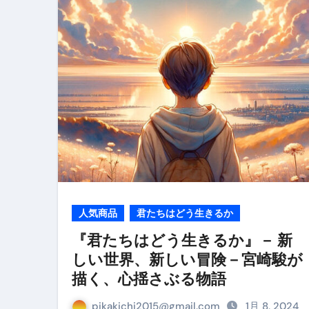
リサイクル業者の無料回収・無
山梨県震度6弱と富士山噴火の関
青森県震度6とベネゼエラM7級
Cookie同意管理ツール「ST
金融ブラックでも毎日「ビット
【輸入消費税】輸入に消費税は
この動画は国にすぐ消されます。
意外にありえる？日経平均400
人気商品
君たちはどう生きるか
『君たちはどう生きるか』－ 新
アフィリエイト【稼げるキーワード
しい世界、新しい冒険－宮崎駿が
【必見】融資受けるなら”コレ”を確
描く、心揺さぶる物語
弁護士が教える「投資詐欺」に引
pikakichi2015@gmail.com
1月 8, 2024