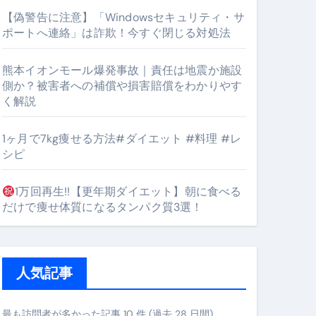
【偽警告に注意】「Windowsセキュリティ・サ
ポートへ連絡」は詐欺！今すぐ閉じる対処法
#筋トレ #美容 #健康 #雑学 #ナレーター #小林将大
熊本イオンモール爆発事故｜責任は地震か施設
側か？被害者への補償や損害賠償をわかりやす
orts
く解説
1ヶ月で7kg痩せる方法#ダイエット #料理 #レ
シピ
1万回再生!!【更年期ダイエット】朝に食べる
となるのが独自ドメイン
だけで痩せ体質になるタンパク質3選！
Oを最安で手に入れる方法
マホ防衛システム」完全ガイド
人気記事
最も訪問者が多かった記事 10 件 (過去 28 日間)