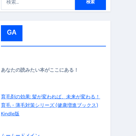
索
:
GA
メイン】
あなたの読みたい本がここにある！
の先さらに貧しくなります。【 竹花貴騎 切り抜き 会社員 
育毛剤の効果: 髪が変われば、未来が変わる！
育毛・薄毛対策シリーズ (健康増進ブックス)
Kindle版
ムームードメイン