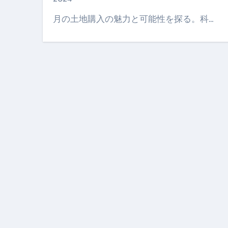
【PR】フリーランス必見！入
月の土地購入の魅力と可能性を探る。科…
【2023年最新】金融ブラックでも
個人事業主は銀行から融資を受けると
【誰でも出来る】3万円が10％増
【即金】3時間で5万円稼ぐ
【超高騰】爆上がりしたビットコイン
Q：借りた借金を返さなくていい場
【必見】もう営業電話は怖くな
フリーランス・個人事業主にお
自己破産中に絶対にしてはダメ
自己破産にまつわるよくある勘違い
体脂肪が落ちる朝食3選 #ダイ