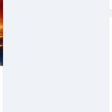
料査定は危険？情報収集との関係と見分け方を解説
係｜最新観測データと前兆現象を徹底解説【2026】
地震の関連性は？
RIGHT」取り扱い開始＆リリース記念キャンペーン【ムームード
コイン」がもらえる超お得アプリ
かかるのか？勘定科目・仕訳・申告書記載方法
これが日本が残念な国になった理由です。国民は●●をしないとこ
00円を妄想シナリオ検証してみた！ズボラ株投資
】一覧※YouTubeブログSNS共通
実に取り組むべき！ #shorts
っかからないための方法 #投資詐欺 #詐欺 #弁護士 #法律