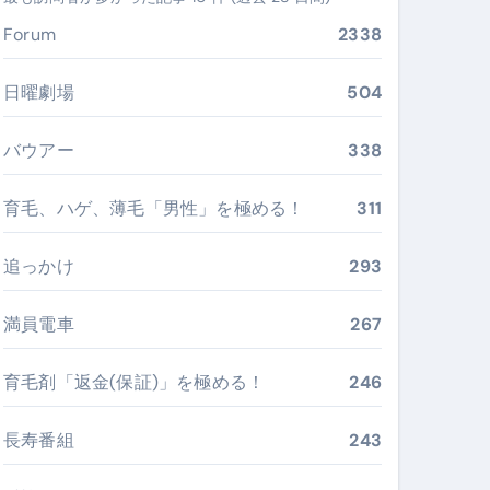
ぶ”実践大全
Forum
2338
Peach／FDA／ソラシドエアを目的別に選ぶコツと、失敗し
日曜劇場
504
る。いま選ばれている新定番ドメイン
バウアー
338
 #美容 #健康 #雑学 #ナレーター #小林将大
育毛、ハゲ、薄毛「男性」を極める！
311
#美容 #健康 #雑学 #ナレーター #小林将大
 #美容 #健康 #雑学 #ナレーター #小林将大
追っかけ
293
満員電車
267
育毛剤「返金(保証)」を極める！
246
おすすめ・選び方・洗い方・Q&Aまで
あなたの寝室に最適解を出す快眠ガイド
長寿番組
243
“足腰と体幹”を育てる選び方＆続け方ガイド