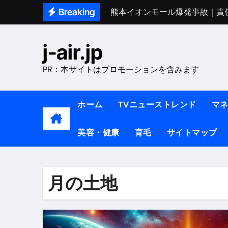
Skip
Breaking
熊本イオンモール爆発事故｜責
to
1ヶ月で7kg痩せる方法#ダイエッ
content
j-air.jp
1万回再生!!【更年期ダイエ
PR：本サイトはプロモーションを含みます
【医者が教える】本当に痩せる
中町綾が2週間で3.5kg痩せた方法 
ホーム
TVニューストレンド
マ
【医者が解説】食べたら痩せる食
美容・健康
育毛
サイトマップ
【医者が解説】このふくらはぎ
【ダイエット迷子必見】38歳
【美容】ダイエットに対する私
月の土地
【1日ダイエットルーティン】運動
『葬送のフリーレン』の学び｜