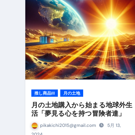
リサイクル業者の無料回収・無
山梨県震度6弱と富士山噴火の関
青森県震度6とベネゼエラM7級
Cookie同意管理ツール「ST
金融ブラックでも毎日「ビット
【輸入消費税】輸入に消費税は
この動画は国にすぐ消されます。
意外にありえる？日経平均400
推し商品III
月の土地
アフィリエイト【稼げるキーワード
月の土地購入から始まる地球外生
活「夢見る心を持つ冒険者達」
【必見】融資受けるなら”コレ”を確
弁護士が教える「投資詐欺」に引
pikakichi2015@gmail.com
5月 13,
2024