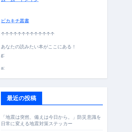
ピカキチ叢書
↑↑↑↑↑↑↑↑↑↑↑↑↑
あなたの読みたい本がここにある！
g:
日】 #bitcoin #全財産 #暗号資産
a:
最近の投稿
「地震は突然、備えは今日から。」防災意識を
日常に変える地震対策ステッカー