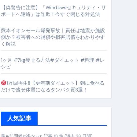
【偽警告に注意】「Windowsセキュリティ・サ
ポートへ連絡」は詐欺！今すぐ閉じる対処法
#筋トレ #美容 #健康 #雑学 #ナレーター #小林将大
熊本イオンモール爆発事故｜責任は地震か施設
orts
側か？被害者への補償や損害賠償をわかりやす
く解説
1ヶ月で7kg痩せる方法#ダイエット #料理 #レ
シピ
1万回再生!!【更年期ダイエット】朝に食べる
となるのが独自ドメイン
だけで痩せ体質になるタンパク質3選！
Oを最安で手に入れる方法
マホ防衛システム」完全ガイド
人気記事
ガイド
最も訪問者が多かった記事 10 件 (過去 28 日間)