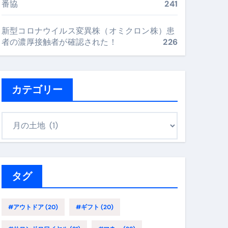
番協
241
最安値で実現する究極の旅術
新型コロナウイルス変異株（オミクロン株）患
者の濃厚接触者が確認された！
226
再定義する新しいサプリ体験
完全ガイドブック
カテゴリー
まで目的別に失敗しない
カ
テ
ゴ
ックリスト（高齢者にも）
リ
飛び散り対策の選び方
ー
タグ
に“満足度MAX”で食べるコツ
#アウトドア
(20)
#ギフト
(20)