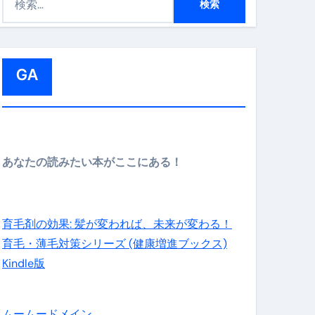
索
:
GA
メイン】
あなたの読みたい本がここにある！
の先さらに貧しくなります。【 竹花貴騎 切り抜き 会社員 
育毛剤の効果: 髪が変われば、未来が変わる！
育毛・薄毛対策シリーズ (健康増進ブックス)
Kindle版
ムームードメイン