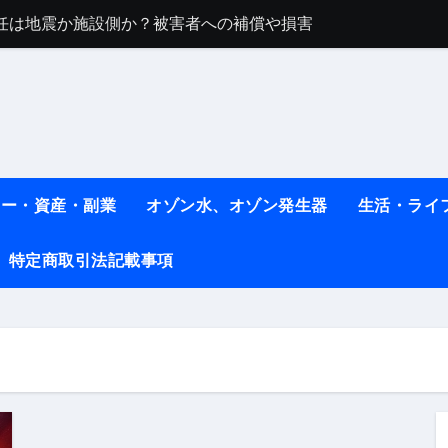
任は地震か施設側か？被害者への補償や損害賠償をわかりやす
ト #料理 #レシピ
ット】朝に食べるだけで痩せ体質になるタンパク質3選！
薬はコレ！ #医療ダイエット
#shots
ネー・資産・副業
オゾン水、オゾン発生器
生活・ライ
べ物7選 #ダイエット
特定商取引法記載事項
痩せ本当に効果ある？ #エクササイズ
人生最後のダイエット、食事はこれからやりました！【あすけん
の考え方と実践方法を解説します【健康】
なしで2ヶ月で10kg減量した、私の痩せる9つの習慣 | レシピ
時間・記憶・名言・人生哲学から読み解く生き方