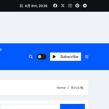
く解説
日. 8月 9th, 2026
フ
Subscribe
活用術】
Home
月の土地
付き | ダイエット中の食事
検