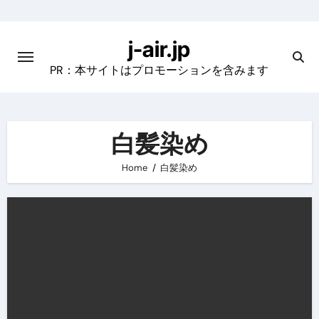
Skip
to
j-air.jp
content
PR：本サイトはプロモーションを含みます
白髪染め
Home
白髪染め