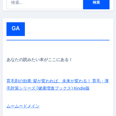
索
:
GA
あなたの読みたい本がここにある！
育毛剤の効果: 髪が変われば、未来が変わる！ 育毛・薄
毛対策シリーズ (健康増進ブックス) Kindle版
ムームードメイン