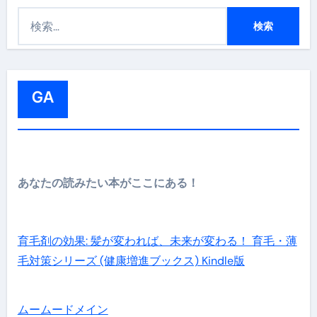
検
索
:
GA
あなたの読みたい本がここにある！
育毛剤の効果: 髪が変われば、未来が変わる！ 育毛・薄
毛対策シリーズ (健康増進ブックス) Kindle版
ムームードメイン