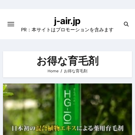
Skip
to
j-air.jp
content
PR：本サイトはプロモーションを含みます
お得な育毛剤
Home
お得な育毛剤