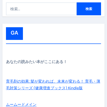
検
索
:
GA
あなたの読みたい本がここにある！
育毛剤の効果: 髪が変われば、未来が変わる！ 育毛・薄
毛対策シリーズ (健康増進ブックス) Kindle版
ムームードメイン