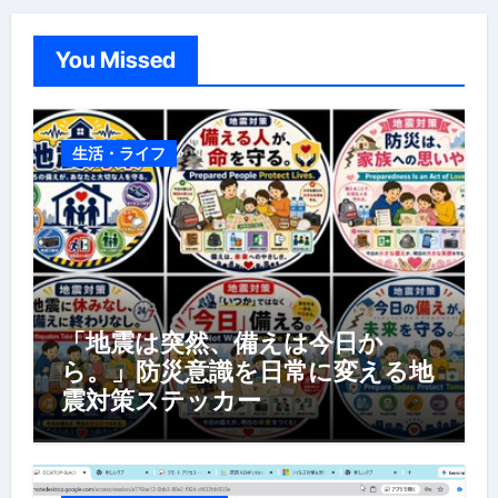
You Missed
生活・ライフ
「地震は突然、備えは今日か
ら。」防災意識を日常に変える地
震対策ステッカー