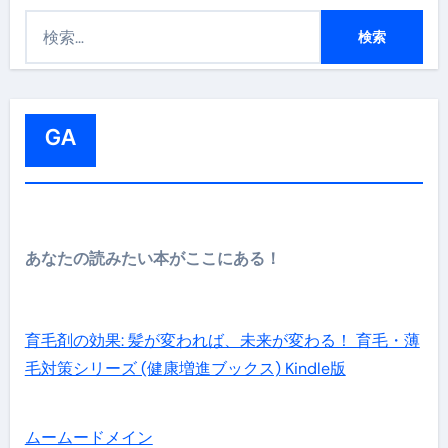
検
索
:
GA
あなたの読みたい本がここにある！
育毛剤の効果: 髪が変われば、未来が変わる！ 育毛・薄
毛対策シリーズ (健康増進ブックス) Kindle版
ムームードメイン