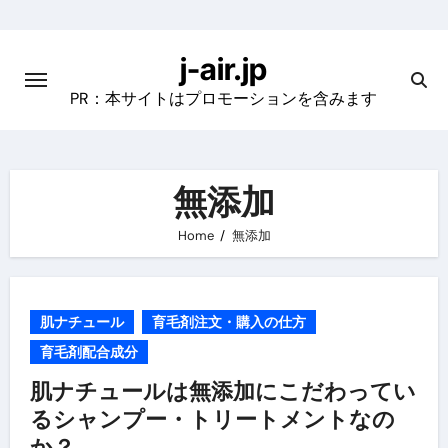
Skip
to
j-air.jp
content
PR：本サイトはプロモーションを含みます
無添加
Home
無添加
肌ナチュール
育毛剤注文・購入の仕方
育毛剤配合成分
肌ナチュールは無添加にこだわってい
るシャンプー・トリートメントなの
か？