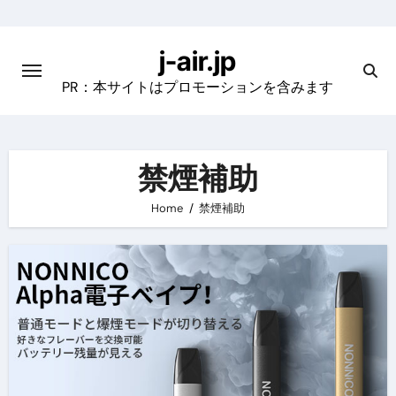
Skip
to
j-air.jp
content
PR：本サイトはプロモーションを含みます
禁煙補助
Home
禁煙補助