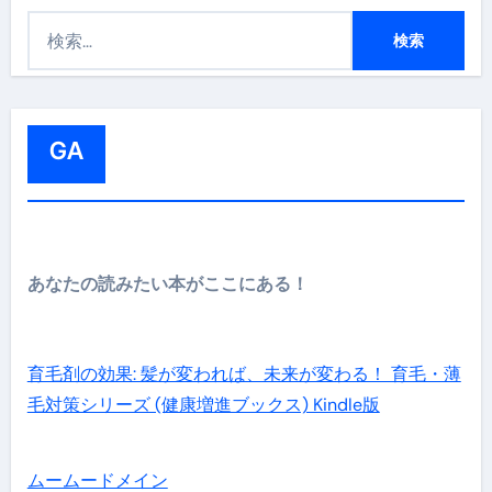
検
索
:
GA
あなたの読みたい本がここにある！
育毛剤の効果: 髪が変われば、未来が変わる！ 育毛・薄
毛対策シリーズ (健康増進ブックス) Kindle版
ムームードメイン