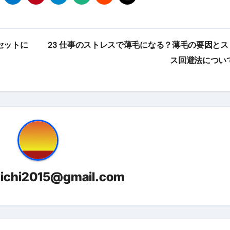
る」に変わる30日間 ― 科学的メソッドで英語脳を作る完全
最安1万円台＆ハワイ朝食付き割引まで網羅 ― “失敗せずに選
セットに
23 仕事のストレスで薄毛になる？薄毛の要因とス
：国内航空券＋ホテルが“セット割”で最安級！ スカイマーク／
ス回避法につい
e】今注目のドメインをご紹介
何をするサイトか”が一目で伝わ
①【30秒でわかる効果まとめ】#梅干し #ダイエット #筋トレ
なるの？②【30秒でわかる効果まとめ】#ダイエット #筋トレ 
①【30秒でわかる効果まとめ】#バナナ #ダイエット #筋トレ
けたらどうなるのか？ #ダイエット #プロテイン #痩せる
kichi2015@gmail.com
完成まで。ムームードメインなら“全部まとめて”安心スタート
ド｜“着る布団”で肩・首・足元の冷えを根こそぎ防ぐ！素材別
完全攻略”｜シンサレート・羽毛・人工羽毛・調温・吸湿発熱…