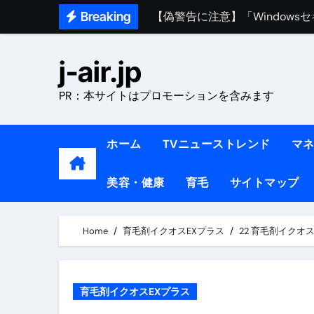
Skip
【偽警告に注意】「Window
Breaking
to
熊本イオンモール爆発事故｜責
content
j-air.jp
1ヶ月で7kg痩せる方法#ダイエッ
1万回再生!!【更年期ダイエ
PR：本サイトはプロモーションを含みます
【医者が教える】本当に痩せる
ホーム
TVニューストレンド
マ
中町綾が2週間で3.5kg痩せた方法 
【医者が解説】食べたら痩せる食
美容・健康
育毛
サイトマップ
【医者が解説】このふくらはぎ
Home
育毛剤イクオスEXプラス
22 育毛剤イク
【ダイエット迷子必見】38歳
【美容】ダイエットに対する私
【1日ダイエットルーティン】運動
育毛剤イクオスEXプラス