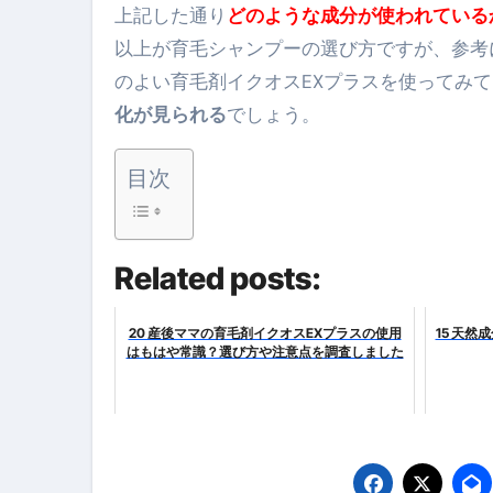
上記した通り
どのような成分が使われている
体脂肪が落ちる朝食3選 #ダイ
以上が育毛シャンプーの選び方ですが、参考
No.102 9割が勘違い 自己破産
のよい育毛剤イクオスEXプラスを使ってみ
化が見られる
でしょう。
アーモンドを毎日食べたらどうなる
【ひろゆき】借金1億円あります 
目次
セラピストのための！美容、健
弁護士解説【詐欺被害】警察に
Related posts:
5キロ痩せる簡単な方法
20 産後ママの育毛剤イクオスEXプラスの使用
15 天
ムームードメイン 2月のおすす
はもはや常識？選び方や注意点を調査しました
FRONTIER スーパーセール
なくす不安と消える恐怖をゼロにする
使った分だけ支払う、いちばん賢いス