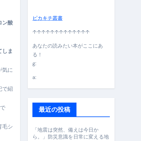
ピカキチ叢書
ロン酸
↑↑↑↑↑↑↑↑↑↑↑↑↑
あなたの読みたい本がここにあ
てしま
る！
g:
が気に
日】 #bitcoin #全財産 #暗号資産
a:
記で紹
で
最近の投稿
育毛シ
「地震は突然、備えは今日か
ら。」防災意識を日常に変える地