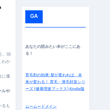
:
い
GA
メイン】
あなたの読みたい本がここにあ
る！
う。頭
くわか
の先さらに貧しくなります。【 竹花貴騎 切り抜き 会社員 
育毛剤の効果: 髪が変われば、未
皮に優
来が変わる！ 育毛・薄毛対策シリ
ーズ (健康増進ブックス) Kindle版
ールや
いるも
ムームードメイン