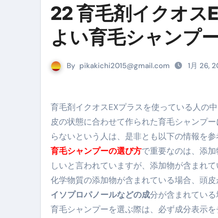
『葬送のフリーレン』の学び｜
22 育毛剤イクオ
リサイクル業者の無料回収・無
よい育毛シャンプ
山梨県震度6弱と富士山噴火の関
青森県震度6とベネゼエラM7級
By
pikakichi2015@gmail.com
1月 26, 
Cookie同意管理ツール「ST
金融ブラックでも毎日「ビット
育毛剤イクオスEXプラスを使っている人の
【輸入消費税】輸入に消費税は
皮の状態に合わせて作られた育毛シャンプー
らないという人は、是非とも以下の情報を参
この動画は国にすぐ消されます。
育毛シャンプーの選び方
で重要なのは、添加
意外にありえる？日経平均400
しいと言われていますが、添加物が含まれて
アフィリエイト【稼げるキーワード
化学物質の添加物が含まれている場合、頭皮
イソプロパノールなどの成
分が含まれている
【必見】融資受けるなら”コレ”を確
育毛シャンプーを選ぶ際は、
必ず成分表示を
弁護士が教える「投資詐欺」に引