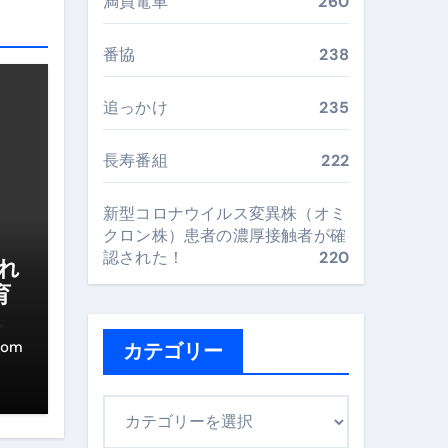
満員電車
260
“足腰と体幹”を育てる選び方＆続け方ガイド
最安値で実現する究極の旅術
番協
238
追っかけ
235
再定義する新しいサプリ体験
長寿番組
222
完全ガイドブック
新型コロナウイルス変異株（オミ
クロン株）患者の濃厚接触者が確
まで目的別に失敗しない
認された！
220
られ
育
い
ックリスト（高齢者にも）
com
カテゴリー
飛び散り対策の選び方
カ
に“満足度MAX”で食べるコツ
テ