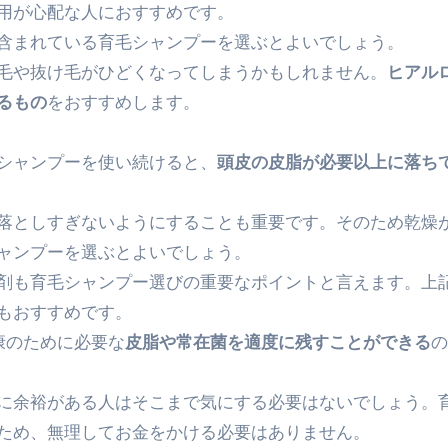
用が心配な人におすすめです。
金前の売上をすぐに現金で受け取る方法
含まれている育毛シャンプーを選ぶとよいでしょう。
毛や抜け毛がひどくなってしまうかもしれません。
ヒアル
可能な資金調達法3選！#shorts
るもの
をおすすめします。
リスクが高い #shorts
量の「33000円」になる！
シャンプーを使い続けると、
頭皮の皮脂が必要以上に落ち
セルフバックの全貌！危険回避と安全な稼ぎ方を徹底解説
落としすぎないようにすることも重要です。そのため乾燥
に695万円も投資してる営業39歳サラリーマン【2025年10月3
ャンプーを選ぶとよいでしょう。
合ってありますか？#Shorts
剤も育毛シャンプー選びの重要なポイントと言えます。上
もおすすめです。
い！初心者でも成果を出す電話の仕方はコレ！
康のために必要な
皮脂や常在菌を適度に残すことができる
の
すすめの資金調達4選
なこと7選
に余裕がある人はそこまで気にする必要はないでしょう。
ため、無理してお金をかける必要はありません。
4選#Shorts