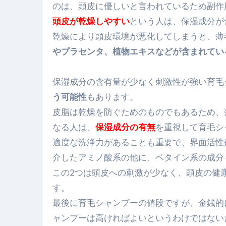
のは、頭皮に優しいと言われているため副作
【PR】フリーランス必見！入
頭皮が乾燥しやすい
という人は、保湿成分が
乾燥により頭皮環境が悪化してしまうと、薄
【2023年最新】金融ブラックでも
やプラセンタ、植物エキスなどが含まれてい
個人事業主は銀行から融資を受けると
【誰でも出来る】3万円が10％増
保湿成分の含有量が少なく刺激性が強い育毛
う可能性
もあります。
【即金】3時間で5万円稼ぐ
皮脂は乾燥を防ぐためのものでもあるため、
【超高騰】爆上がりしたビットコイン
なる人は、
保湿成分の有無
を重視して育毛シ
Q：借りた借金を返さなくていい場
適度な洗浄力があることも重要
で、界面活性
介したアミノ酸系の他に、ベタイン系の成分
【必見】もう営業電話は怖くな
この2つは頭皮への刺激が少なく、頭皮の健
フリーランス・個人事業主にお
す。
自己破産中に絶対にしてはダメ
最後に
育毛シャンプーの値段
ですが、金銭的
ャンプーは高ければよいというわけではない
自己破産にまつわるよくある勘違い