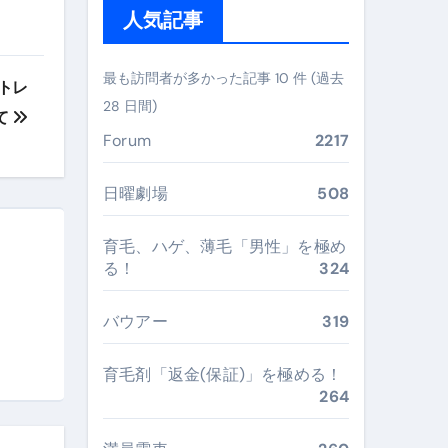
人気記事
ガイド
ぶ”実践大全
最も訪問者が多かった記事 10 件 (過去
トレ
Peach／FDA／ソラシドエアを目的別に選ぶコツと、失敗し
28 日間)
て
Forum
2217
る。いま選ばれている新定番ドメイン
 #美容 #健康 #雑学 #ナレーター #小林将大
日曜劇場
508
#美容 #健康 #雑学 #ナレーター #小林将大
育毛、ハゲ、薄毛「男性」を極め
 #美容 #健康 #雑学 #ナレーター #小林将大
る！
324
バウアー
319
育毛剤「返金(保証)」を極める！
おすすめ・選び方・洗い方・Q&Aまで
264
あなたの寝室に最適解を出す快眠ガイド