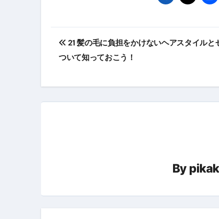
英語が「聞こえる・分かる・話せ
【海外ツアー完全ガイド】アジア
投
21 髪の毛に負担をかけないヘアスタイルと
新春スペシャルセール完全ガイド
稿
ついて知っておこう！
【ムームードメイン】 【.sit
ナ
梅干しを毎日食べたらどうなるの？
ビ
ブルーベリーを毎日食べたらどう
ゲ
バナナを毎日食べたらどうなるの？
ー
筋トレせずにプロテインを飲み続
シ
By
pika
ドメイン取得からホームページ
ョ
かいまき（掻巻き）超完全ガイ
ン
【最新版】掛け布団の選び方“