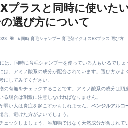
時間・記憶・名言・人生哲学から読み解く生き方
スEXプラスと同時に使いた
料査定は危険？情報収集との関係と見分け方を解説
ーの選び方について
係｜最新観測データと前兆現象を徹底解説【2026】
地震の関連性は？
2023
#
同時 育毛シャンプー 育毛剤イクオスEXプラス 選び方
RIGHT」取り扱い開始＆リリース記念キャンペーン【ムームード
コイン」がもらえる超お得アプリ
中には、同時に
育毛シャンプー
を使っている人もいるでしょ
かかるのか？勘定科目・仕訳・申告書記載方法
には、アミノ酸系の成分が配合されています。選び方がよ
考にしてみてください。
これが日本が残念な国になった理由です。国民は●●をしないとこ
物の有無をチェックすることです。アミノ酸系の成分は頭
00円を妄想シナリオ検証してみた！ズボラ株投資
いる場合は刺激に注意しなければなりません。
】一覧※YouTubeブログSNS共通
が弱い人は炎症を起こすかもしれません。
ベンジルアルコ
場合、避けた方がよいでしょう。
実に取り組むべき！ #shorts
チェック
しましょう。添加物ではなく天然成分が含まれて
っかからないための方法 #投資詐欺 #詐欺 #弁護士 #法律