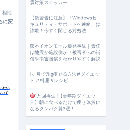
震対策ステッカー
。
、相性
【偽警告に注意】「Windowsセ
ちに変
キュリティ・サポートへ連絡」は
詐欺！今すぐ閉じる対処法
#筋トレ #美容 #健康 #雑学 #ナレーター #小林将大
orts
熊本イオンモール爆発事故｜責任
は地震か施設側か？被害者への補
償や損害賠償をわかりやすく解説
1ヶ月で7kg痩せる方法#ダイエッ
ト #料理 #レシピ
行いたい
となるのが独自ドメイン
ついて
1万回再生!!【更年期ダイエッ
Oを最安で手に入れる方法
ト】朝に食べるだけで痩せ体質に
なるタンパク質3選！
マホ防衛システム」完全ガイド