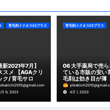
ル付き・筋力アシスト・ツイスト・天然木まで徹底分類！室内で
トリ超新春セール＆セット割完全攻略ガイド｜海外・国内旅行を
― 正しく知ることが、最大の感染対策になる ―
A
育毛剤イクオスEXプラス
育毛剤イクオスEXプラス
 飲むミスト（IN MIST）とは何か──「飲む」という行為を
来を彩る方法――「ただのイベント」を一生の思い出に変える
だけ」じゃない。日常の“重だるさ”を軽くする選択肢
イド｜スマホ対応・防寒・撥水・作業用（ニトリル/ビニール）
最新2021年7月】
06 大手薬局で売
ススメ 【AGAクリ
ている市販の安い
り・肌へのやさしさ・防水・充電方式まで失敗しない選び方
ック/ 育毛サロ
毛剤は効き目が薄
集音器との違い・タイプ別比較・価格の考え方・失敗しないチェ
】ランキング
のか？
pikakichi2015@gmail.com
pikakichi2015@gmail.
ド：高級クリッパー・ニッパー・電動まで、硬い爪／巻き爪／
5月 6, 2023
4月 1, 2023
：ズワイ・タラバ・ポーション・カット済みの選び方と、年末年始