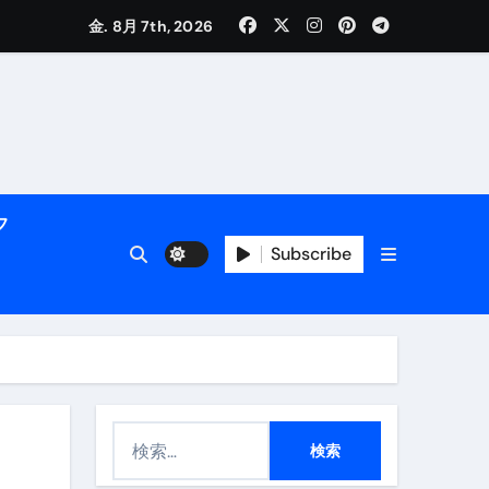
金. 8月 7th, 2026
く解説
フ
Subscribe
活用術】
検
付き | ダイエット中の食事
索