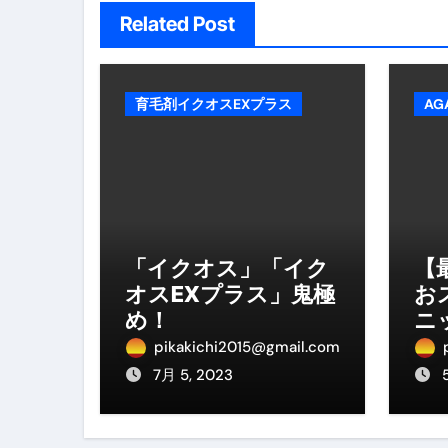
【アシストステッパー】ハンド
Related Post
【2026年最新保存版】エア
コロナウイルス完全解説ガイド 
育毛剤イクオスEXプラス
AG
「3秒で整う、新しい栄養補給」
クリスマスの魔法で、心と未
磁気ネックレスは「首に着ける
【最新】手袋の選び方 完全ガ
「イクオス」「イク
【
オスEXプラス」鬼極
お
電気カミソリ完全ガイド｜深剃
め！
ニ
補聴器の選び方 完全ガイド｜
ン
pikakichi2015@gmail.com
失敗しない「爪切り」完全ガイ
7月 5, 2023
失敗しない「カニ」完全ガイド