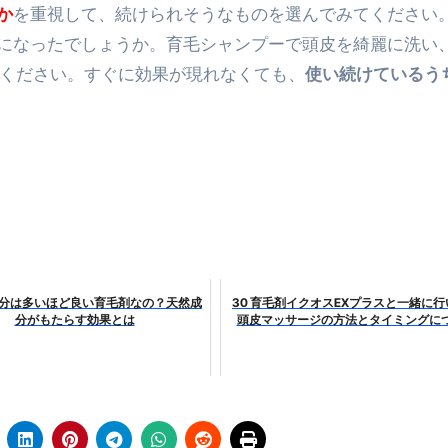
か
を重視して、続けられそうなものを選んでみてください
エット
になったでしょうか。育毛シャンプーで頭皮を綺麗に洗い
の真実
てください。すぐに効果が現れなくても、
使い続けているう
の？①【30秒でわかる効果まとめ】#アーモンド #ダイエット 
返済か、自己破産かひろゆきさんならどちらを選びますか？ #sh
康、ダイエットにとても重要な女性ホルモンと男性ホルモン
行っても返金されません
然成分は多いほど良い育毛剤なの？天然成
30 育毛剤イクオスEXプラスと一緒に
めドメイン特集- ビジネスの信用を築く――そのすべての起点
分がもたらす効果とは
頭皮マッサージの方法とタイミングに
2026 完全攻略ガイド 今こそ買い時！ゲーミングPC・高性能BT
時代へ Pebblebee × iMazing で完成する「究極のス
マホ代。 BB.exciteモバイル「Fitプラン」完全ガイド