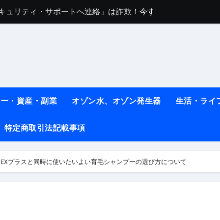
sセキュリティ・サポートへ連絡」は詐欺！今すぐ閉じる対処法
任は地震か施設側か？被害者への補償や損害賠償をわかりやす
ト #料理 #レシピ
ット】朝に食べるだけで痩せ体質になるタンパク質3選！
薬はコレ！ #医療ダイエット
ネー・資産・副業
オゾン水、オゾン発生器
生活・ライ
#shots
べ物7選 #ダイエット
特定商取引法記載事項
痩せ本当に効果ある？ #エクササイズ
オスEXプラスと同時に使いたいよい育毛シャンプーの選び方について
人生最後のダイエット、食事はこれからやりました！【あすけん
の考え方と実践方法を解説します【健康】
なしで2ヶ月で10kg減量した、私の痩せる9つの習慣 | レシピ