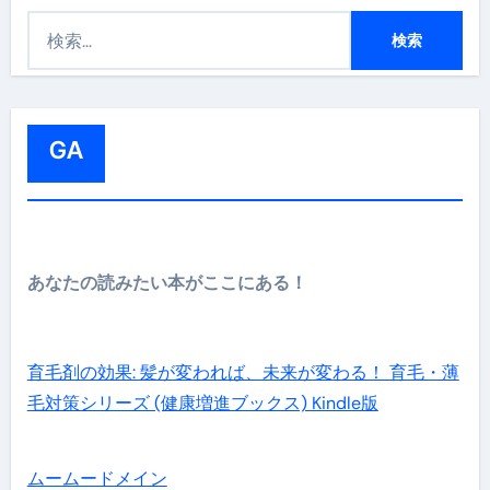
検
索
:
GA
あなたの読みたい本がここにある！
育毛剤の効果: 髪が変われば、未来が変わる！ 育毛・薄
毛対策シリーズ (健康増進ブックス) Kindle版
ムームードメイン