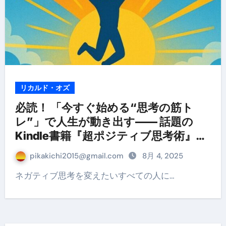
リカルド・オズ
必読！ 「今すぐ始める“思考の筋ト
レ”」で人生が動き出す—— 話題の
Kindle書籍『超ポジティブ思考術』と
は？
pikakichi2015@gmail.com
8月 4, 2025
ネガティブ思考を変えたいすべての人に…