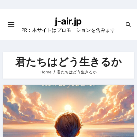
Skip
to
j-air.jp
content
PR：本サイトはプロモーションを含みます
君たちはどう生きるか
Home
君たちはどう生きるか