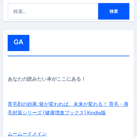
検
索
:
GA
あなたの読みたい本がここにある！
育毛剤の効果: 髪が変われば、未来が変わる！ 育毛・薄
毛対策シリーズ (健康増進ブックス) Kindle版
ムームードメイン