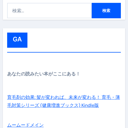
検
索
:
GA
あなたの読みたい本がここにある！
育毛剤の効果: 髪が変われば、未来が変わる！ 育毛・薄
毛対策シリーズ (健康増進ブックス) Kindle版
ムームードメイン