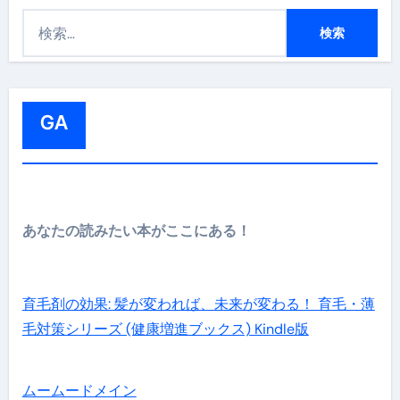
検
索
:
GA
あなたの読みたい本がここにある！
育毛剤の効果: 髪が変われば、未来が変わる！ 育毛・薄
毛対策シリーズ (健康増進ブックス) Kindle版
ムームードメイン