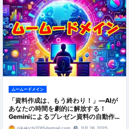
ムームードメイン
「資料作成は、もう終わり！」—AIが
あなたの時間を劇的に解放する！
Geminiによるプレゼン資料の自動作
成機能【ムームードメイン】
pikakichi2015@gmail.com
11月 26, 2025