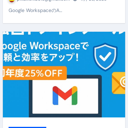
Google WorkspaceのA…