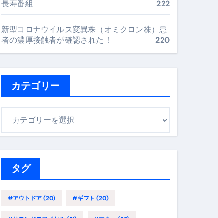
長寿番組
222
最安値で実現する究極の旅術
新型コロナウイルス変異株（オミクロン株）患
者の濃厚接触者が確認された！
220
再定義する新しいサプリ体験
完全ガイドブック
カテゴリー
まで目的別に失敗しない
カ
テ
ゴ
ックリスト（高齢者にも）
リ
飛び散り対策の選び方
ー
タグ
に“満足度MAX”で食べるコツ
#アウトドア
(20)
#ギフト
(20)