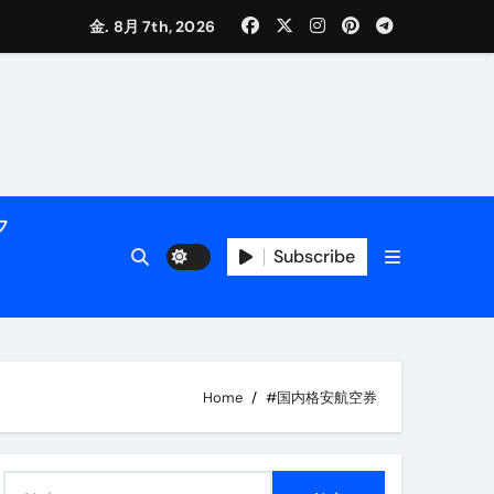
く解説
金. 8月 7th, 2026
フ
Subscribe
活用術】
Home
#国内格安航空券
付き | ダイエット中の食事
検