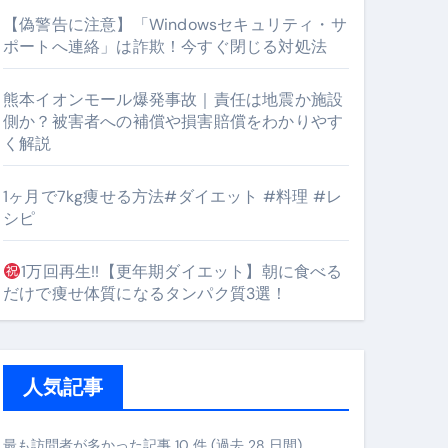
【偽警告に注意】「Windowsセキュリティ・サ
ポートへ連絡」は詐欺！今すぐ閉じる対処法
#筋トレ #美容 #健康 #雑学 #ナレーター #小林将大
熊本イオンモール爆発事故｜責任は地震か施設
orts
側か？被害者への補償や損害賠償をわかりやす
く解説
1ヶ月で7kg痩せる方法#ダイエット #料理 #レ
シピ
1万回再生!!【更年期ダイエット】朝に食べる
となるのが独自ドメイン
だけで痩せ体質になるタンパク質3選！
Oを最安で手に入れる方法
マホ防衛システム」完全ガイド
人気記事
ガイド
最も訪問者が多かった記事 10 件 (過去 28 日間)