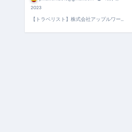
【PR】フリーランス必見！入
2023
【2023年最新】金融ブラックでも
【トラベリスト】株式会社アップルワー…
個人事業主は銀行から融資を受けると
【誰でも出来る】3万円が10％増
【即金】3時間で5万円稼ぐ
【超高騰】爆上がりしたビットコイン
Q：借りた借金を返さなくていい場
【必見】もう営業電話は怖くな
フリーランス・個人事業主にお
自己破産中に絶対にしてはダメ
自己破産にまつわるよくある勘違い
体脂肪が落ちる朝食3選 #ダイ