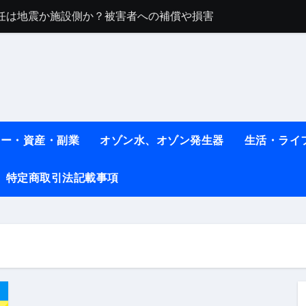
任は地震か施設側か？被害者への補償や損害賠償をわかりやす
ト #料理 #レシピ
ット】朝に食べるだけで痩せ体質になるタンパク質3選！
薬はコレ！ #医療ダイエット
#shots
ネー・資産・副業
オゾン水、オゾン発生器
生活・ライ
べ物7選 #ダイエット
特定商取引法記載事項
痩せ本当に効果ある？ #エクササイズ
人生最後のダイエット、食事はこれからやりました！【あすけん
の考え方と実践方法を解説します【健康】
なしで2ヶ月で10kg減量した、私の痩せる9つの習慣 | レシピ
時間・記憶・名言・人生哲学から読み解く生き方