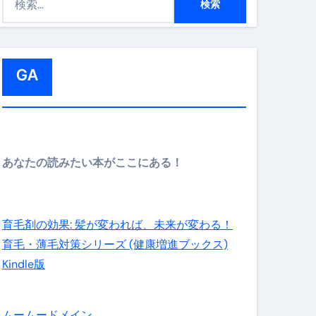
索
:
GA
メイン】
あなたの読みたい本がここにある！
の先さらに貧しくなります。【 竹花貴騎 切り抜き 会社員 
育毛剤の効果: 髪が変われば、未来が変わる！
育毛・薄毛対策シリーズ (健康増進ブックス)
Kindle版
ムームードメイン