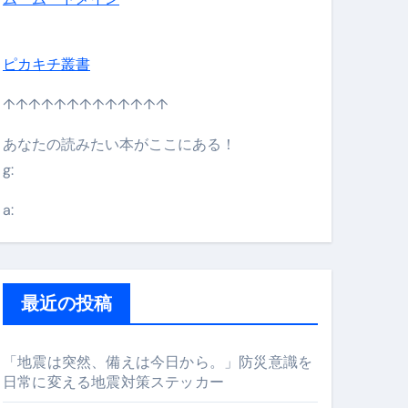
ピカキチ叢書
↑↑↑↑↑↑↑↑↑↑↑↑↑
あなたの読みたい本がここにある！
g:
日】 #bitcoin #全財産 #暗号資産
a:
最近の投稿
「地震は突然、備えは今日から。」防災意識を
日常に変える地震対策ステッカー