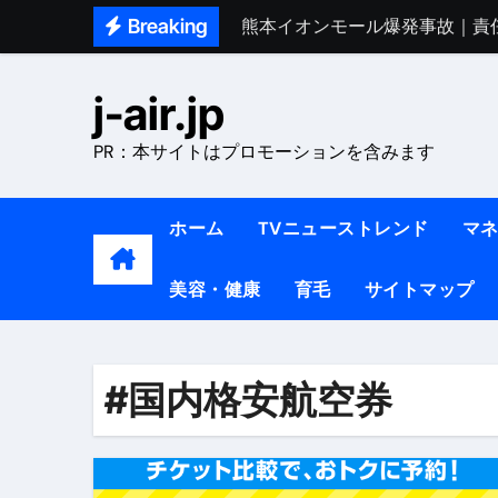
Skip
Breaking
熊本イオンモール爆発事故｜責
to
1ヶ月で7kg痩せる方法#ダイエッ
content
j-air.jp
1万回再生!!【更年期ダイエ
PR：本サイトはプロモーションを含みます
【医者が教える】本当に痩せる
中町綾が2週間で3.5kg痩せた方法 
ホーム
TVニューストレンド
マ
【医者が解説】食べたら痩せる食
美容・健康
育毛
サイトマップ
【医者が解説】このふくらはぎ
【ダイエット迷子必見】38歳
【美容】ダイエットに対する私
#国内格安航空券
【1日ダイエットルーティン】運動
『葬送のフリーレン』の学び｜