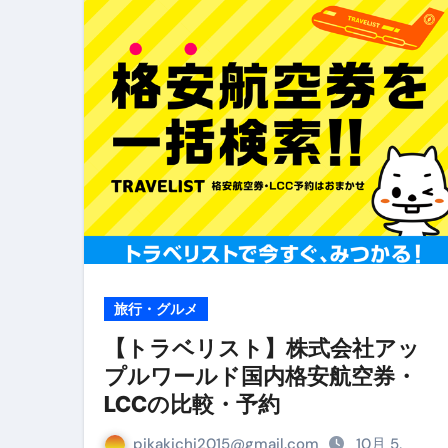
リサイクル業者の無料回収・無
山梨県震度6弱と富士山噴火の関
青森県震度6とベネゼエラM7級
Cookie同意管理ツール「ST
金融ブラックでも毎日「ビット
【輸入消費税】輸入に消費税は
この動画は国にすぐ消されます。
意外にありえる？日経平均400
旅行・グルメ
アフィリエイト【稼げるキーワード
【トラベリスト】株式会社アッ
プルワールド国内格安航空券・
【必見】融資受けるなら”コレ”を確
LCCの比較・予約
弁護士が教える「投資詐欺」に引
pikakichi2015@gmail.com
10月 5,