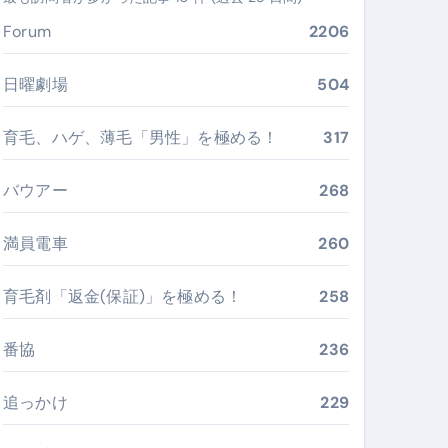
ぶ”実践大全
Forum
2206
Peach／FDA／ソラシドエアを目的別に選ぶコツと、失敗し
日曜劇場
504
る。いま選ばれている新定番ドメイン
育毛、ハゲ、薄毛「男性」を極める！
317
 #美容 #健康 #雑学 #ナレーター #小林将大
バウアー
268
#美容 #健康 #雑学 #ナレーター #小林将大
 #美容 #健康 #雑学 #ナレーター #小林将大
満員電車
260
育毛剤「返金(保証)」を極める！
258
番協
236
おすすめ・選び方・洗い方・Q&Aまで
あなたの寝室に最適解を出す快眠ガイド
追っかけ
229
“足腰と体幹”を育てる選び方＆続け方ガイド