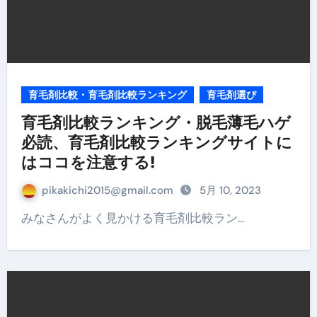
育毛剤比較・育毛剤比較ランキング
育毛剤選び
育毛剤比較ランキング・脱毛薄毛ハゲ
必読、育毛剤比較ランキングサイトに
はココを注意する!
pikakichi2015@gmail.com
5月 10, 2023
みなさんがよく見かける育毛剤比較ラン…