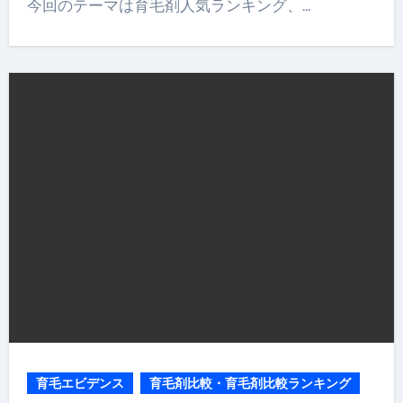
今回のテーマは育毛剤人気ランキング、…
育毛エビデンス
育毛剤比較・育毛剤比較ランキング