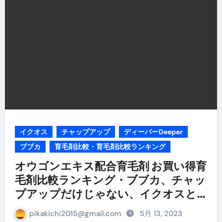
イクオス
チャップアップ
ディーパーDeeper
ブブカ
育毛剤比較・育毛剤比較ランキング
オウゴンエキス配合育毛剤 お買い得育
毛剤比較ランキング・ブブカ、チャッ
プアップだけじゃない、イクオスと
ディーパー、オウゴンエキス配合育毛
pikakichi2015@gmail.com
5月 13, 2023
剤で５αリダクターゼを抑制する！