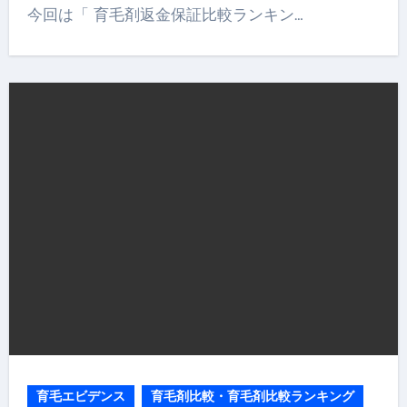
今回は「 育毛剤返金保証比較ランキン…
育毛エビデンス
育毛剤比較・育毛剤比較ランキング