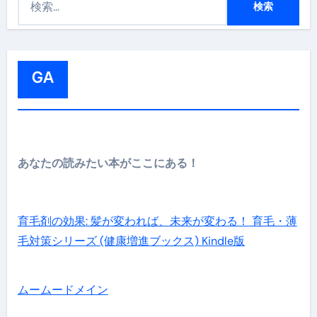
索
:
GA
あなたの読みたい本がここにある！
育毛剤の効果: 髪が変われば、未来が変わる！ 育毛・薄
毛対策シリーズ (健康増進ブックス) Kindle版
ムームードメイン