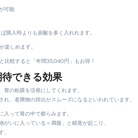
が可能
エット
の真実
使えば購入時よりも炭酸を多く入れれます。
の？①【30秒でわかる効果まとめ】#アーモンド #ダイエット 
水が楽しめます。
返済か、自己破産かひろゆきさんならどちらを選びますか？ #sh
康、ダイエットにとても重要な女性ホルモンと男性ホルモン
と比較すると「年間35,040円」もお得！
行っても返金されません
の期待できる効果
、胃の粘膜を活発にしてくれます。
めドメイン特集- ビジネスの信用を築く――そのすべての起点
され、老廃物の排出がスムーズになるといわれています。
2026 完全攻略ガイド 今こそ買い時！ゲーミングPC・高性能BT
に入って胃の中で膨らみます。
時代へ Pebblebee × iMazing で完成する「究極のス
物がいに入っている＝満腹」と錯覚が起こり、
す。
マホ代。 BB.exciteモバイル「Fitプラン」完全ガイド