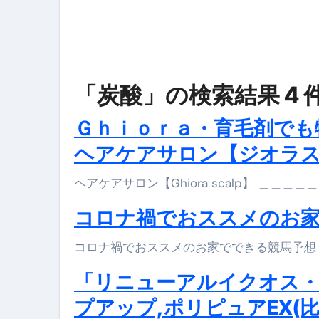
松前漬とは何か──北海道の海と
スイーツ完全ガイド ― 人生を
「地震は突然、備えは今日から
「炭酸」の検索結果 4 
Ｇｈｉｏｒａ・育毛剤でも
ヘアケアサロン【ジオラ
ヘアケアサロン【Ghiora scalp】 ＿＿
コロナ禍でおススメのお家で
コロナ禍でおススメのお家でできる競馬予想
「リニューアルイクオス・
プアップ,ポリピュアEX(