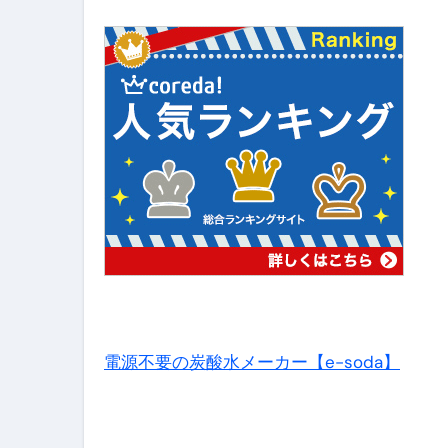
【アシストステッパー】ハンド
【2026年最新保存版】エア
コロナウイルス完全解説ガイド 
「3秒で整う、新しい栄養補給」
クリスマスの魔法で、心と未
磁気ネックレスは「首に着ける
【最新】手袋の選び方 完全ガ
電気カミソリ完全ガイド｜深剃
補聴器の選び方 完全ガイド｜
電源不要の炭酸水メーカー【e-soda】
失敗しない「爪切り」完全ガイ
失敗しない「カニ」完全ガイド