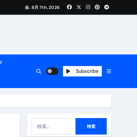
金. 8月 7th, 2026
く解説
フ
Subscribe
活用術】
検
付き | ダイエット中の食事
索