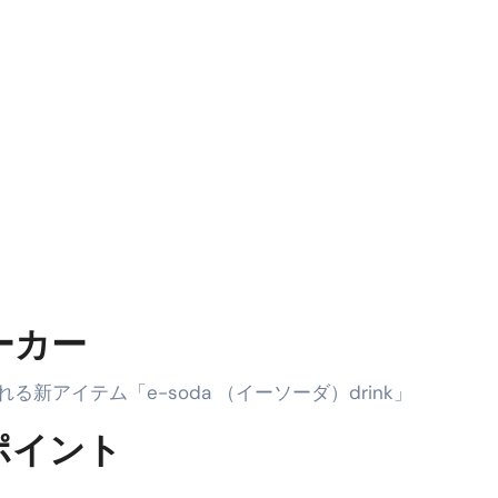
っかからないための方法 #投資詐欺 #詐欺 #弁護士 #法律
金前の売上をすぐに現金で受け取る方法
可能な資金調達法3選！#shorts
リスクが高い #shorts
量の「33000円」になる！
セルフバックの全貌！危険回避と安全な稼ぎ方を徹底解説
に695万円も投資してる営業39歳サラリーマン【2025年10月3
合ってありますか？#Shorts
メーカー
い！初心者でも成果を出す電話の仕方はコレ！
アイテム「e-soda （イーソーダ）drink」
すすめの資金調達4選
めポイント
なこと7選
4選#Shorts