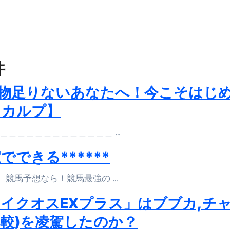
暮らしが生んだ“完成された保存食文化”
少しだけ甘くする、現代スイーツ文化のすべて ―
。」防災意識を日常に変える地震対策ステッカー
件
物足りないあなたへ！今こそはじ
スカルプ】
＿＿＿＿＿＿＿＿＿＿＿＿＿＿＿＿ …
できる******
 競馬予想なら！競馬最強の …
イクオスEXプラス」はブブカ,チ
比較)を凌駕したのか？