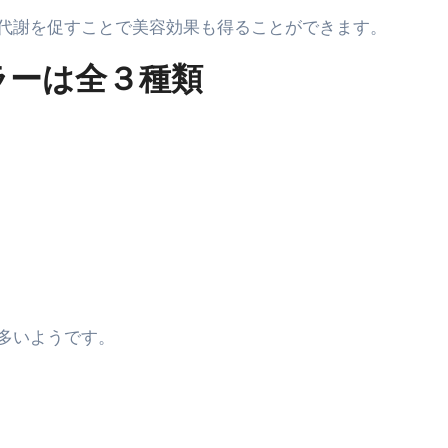
代謝を促すことで美容効果も得ることができます。
る」に変わる30日間 ― 科学的メソッドで英語脳を作る完全
最安1万円台＆ハワイ朝食付き割引まで網羅 ― “失敗せずに選
カラーは全３種類
：国内航空券＋ホテルが“セット割”で最安級！ スカイマーク／
e】今注目のドメインをご紹介
何をするサイトか”が一目で伝わ
①【30秒でわかる効果まとめ】#梅干し #ダイエット #筋トレ
なるの？②【30秒でわかる効果まとめ】#ダイエット #筋トレ 
①【30秒でわかる効果まとめ】#バナナ #ダイエット #筋トレ
けたらどうなるのか？ #ダイエット #プロテイン #痩せる
多いようです。
完成まで。ムームードメインなら“全部まとめて”安心スタート
ド｜“着る布団”で肩・首・足元の冷えを根こそぎ防ぐ！素材別
完全攻略”｜シンサレート・羽毛・人工羽毛・調温・吸湿発熱…