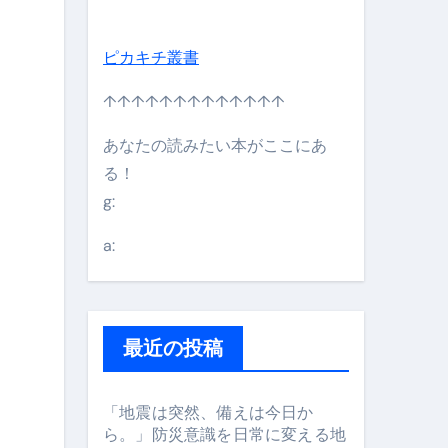
ピカキチ叢書
↑↑↑↑↑↑↑↑↑↑↑↑↑
あなたの読みたい本がここにあ
る！
g:
日】 #bitcoin #全財産 #暗号資産
a:
最近の投稿
「地震は突然、備えは今日か
ら。」防災意識を日常に変える地