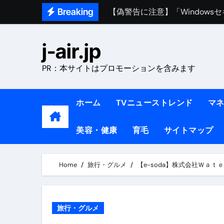
Skip
【偽警告に注意】「Window
Breaking
to
熊本イオンモール爆発事故｜責
content
j-air.jp
1ヶ月で7kg痩せる方法#ダイエッ
PR：本サイトはプロモーションを含みます
1万回再生!!【更年期ダイエ
【医者が教える】本当に痩せる
ホーム
TVニューストレンド
マ
中町綾が2週間で3.5kg痩せた方法 
【医者が解説】食べたら痩せる食
美容・健康
育毛
サイトマップ
【医者が解説】このふくらはぎ
Home
旅行・グルメ
【e-soda】株式会社Ｗａ
【ダイエット迷子必見】38歳
【美容】ダイエットに対する私
旅行・グルメ
【1日ダイエットルーティン】運動