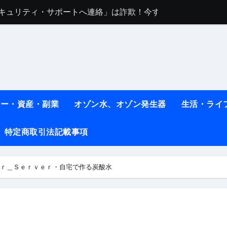
sセキュリティ・サポートへ連絡」は詐欺！今すぐ閉じる対処法
任は地震か施設側か？被害者への補償や損害賠償をわかりやす
ト #料理 #レシピ
ット】朝に食べるだけで痩せ体質になるタンパク質3選！
薬はコレ！ #医療ダイエット
ネー・資産・副業
オゾン水、オゾン発生器
生活・ライ
#shots
べ物7選 #ダイエット
特定商取引法記載事項
痩せ本当に効果ある？ #エクササイズ
ｔｅｒ＿Ｓｅｒｖｅｒ・自宅で作る炭酸水
人生最後のダイエット、食事はこれからやりました！【あすけん
の考え方と実践方法を解説します【健康】
なしで2ヶ月で10kg減量した、私の痩せる9つの習慣 | レシピ