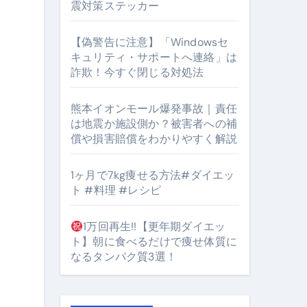
震対策ステッカー
【偽警告に注意】「Windowsセ
キュリティ・サポートへ連絡」は
詐欺！今すぐ閉じる対処法
#筋トレ #美容 #健康 #雑学 #ナレーター #小林将大
orts
熊本イオンモール爆発事故｜責任
は地震か施設側か？被害者への補
償や損害賠償をわかりやすく解説
1ヶ月で7kg痩せる方法#ダイエッ
ト #料理 #レシピ
となるのが独自ドメイン
1万回再生!!【更年期ダイエッ
ト】朝に食べるだけで痩せ体質に
Oを最安で手に入れる方法
なるタンパク質3選！
マホ防衛システム」完全ガイド