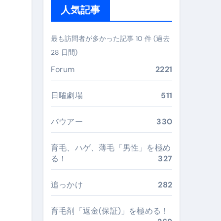
人気記事
ガイド
ぶ”実践大全
最も訪問者が多かった記事 10 件 (過去
28 日間)
Peach／FDA／ソラシドエアを目的別に選ぶコツと、失敗し
Forum
2221
る。いま選ばれている新定番ドメイン
 #美容 #健康 #雑学 #ナレーター #小林将大
日曜劇場
511
#美容 #健康 #雑学 #ナレーター #小林将大
バウアー
330
 #美容 #健康 #雑学 #ナレーター #小林将大
育毛、ハゲ、薄毛「男性」を極め
る！
327
追っかけ
282
おすすめ・選び方・洗い方・Q&Aまで
育毛剤「返金(保証)」を極める！
あなたの寝室に最適解を出す快眠ガイド