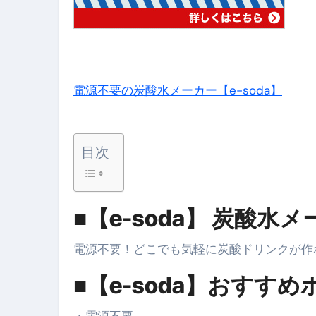
弁護士が教える「投資詐欺」に引
【PR】フリーランス必見！入
【2023年最新】金融ブラックでも
個人事業主は銀行から融資を受けると
電源不要の炭酸水メーカー【e-soda】
【誰でも出来る】3万円が10％増
【即金】3時間で5万円稼ぐ
目次
【超高騰】爆上がりしたビットコイン
Q：借りた借金を返さなくていい場
■【e-soda】 炭酸水
【必見】もう営業電話は怖くな
電源不要！どこでも気軽に炭酸ドリンクが作れる新
フリーランス・個人事業主にお
■【e-soda】おすす
自己破産中に絶対にしてはダメ
自己破産にまつわるよくある勘違い
・電源不要