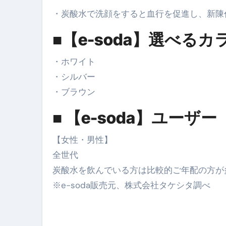
・炭酸水で洗顔をすると血行を促進し、新陳
英語が「聞こえる・分かる・話せ
【海外ツアー完全ガイド】アジア
■【e-soda】選べる
新春スペシャルセール完全ガイド
・ホワイト
【ムームードメイン】 【.sit
・シルバー
・ブラウン
梅干しを毎日食べたらどうなるの？
■ 【e-soda】ユーザー
ブルーベリーを毎日食べたらどう
バナナを毎日食べたらどうなるの？
【女性・男性】
全世代
筋トレせずにプロテインを飲み続
炭酸水を飲んでいる方は比較的ご年配の方が
ドメイン取得からホームページ
※e-soda販売元、株式会社タケシタ調べ
かいまき（掻巻き）超完全ガイ
【最新版】掛け布団の選び方“