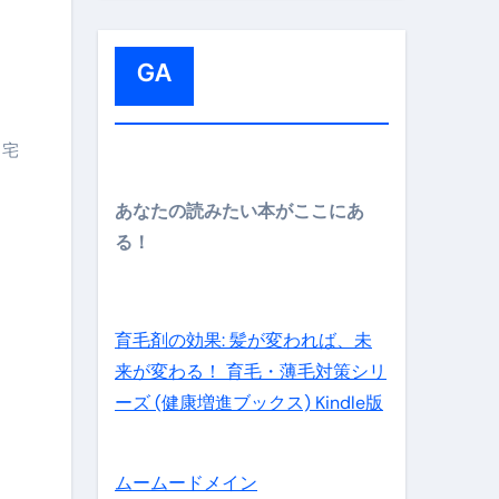
:
GA
自宅
メイン】
あなたの読みたい本がここにあ
る！
の先さらに貧しくなります。【 竹花貴騎 切り抜き 会社員 
育毛剤の効果: 髪が変われば、未
来が変わる！ 育毛・薄毛対策シリ
ーズ (健康増進ブックス) Kindle版
ムームードメイン