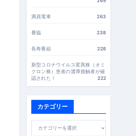
269
“足腰と体幹”を育てる選び方＆続け方ガイド
満員電車
263
最安値で実現する究極の旅術
番協
238
再定義する新しいサプリ体験
長寿番組
228
完全ガイドブック
新型コロナウイルス変異株（オミ
クロン株）患者の濃厚接触者が確
認された！
222
まで目的別に失敗しない
ックリスト（高齢者にも）
カテゴリー
飛び散り対策の選び方
カ
に“満足度MAX”で食べるコツ
テ