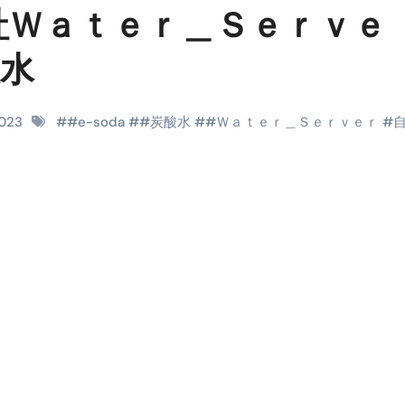
時間・記憶・名言・人生哲学から読み解く生き方
会社Ｗａｔｅｒ＿Ｓｅｒｖｅ
料査定は危険？情報収集との関係と見分け方を解説
水
係｜最新観測データと前兆現象を徹底解説【2026】
地震の関連性は？
2023
#
#e-soda
#
#炭酸水
#
#Ｗａｔｅｒ＿Ｓｅｒｖｅｒ
#
RIGHT」取り扱い開始＆リリース記念キャンペーン【ムームード
コイン」がもらえる超お得アプリ
かかるのか？勘定科目・仕訳・申告書記載方法
これが日本が残念な国になった理由です。国民は●●をしないとこ
00円を妄想シナリオ検証してみた！ズボラ株投資
】一覧※YouTubeブログSNS共通
実に取り組むべき！ #shorts