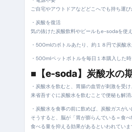
ご自宅やアウトドアなどどこへでも持ち運び
体脂肪が落ちる朝食3選 #ダイ
・炭酸を復活
No.102 9割が勘違い 自己破産
気の抜けた炭酸飲料やビールもe-sodaを
アーモンドを毎日食べたらどうなる
・500mlのボトルあたり、約１８円で炭酸
【ひろゆき】借金1億円あります 
セラピストのための！美容、健
・500mlペットボトルを毎日１本購入した時
弁護士解説【詐欺被害】警察に
■【e-soda】炭酸水
5キロ痩せる簡単な方法
・炭酸水を飲むと、胃腸の血管が刺激を受け
ムームードメイン 2月のおすす
来省吾すぐに炭酸水を飲むことで便秘も解消
FRONTIER スーパーセール
・炭酸水を食事の前に飲めば、炭酸ガスがい
なくす不安と消える恐怖をゼロにする
そうすると、脳が「胃が膨らんでいる＝食べ
食べる量を抑える効果があるといわれていま
使った分だけ支払う、いちばん賢いス