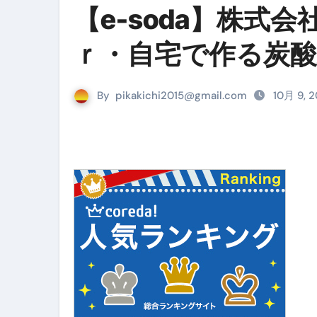
『葬送のフリーレン』の学び｜
【e-soda】株式
リサイクル業者の無料回収・無
ｒ・自宅で作る炭酸
山梨県震度6弱と富士山噴火の関
青森県震度6とベネゼエラM7級
By
pikakichi2015@gmail.com
10月 9, 
Cookie同意管理ツール「ST
金融ブラックでも毎日「ビット
【輸入消費税】輸入に消費税は
この動画は国にすぐ消されます。
意外にありえる？日経平均400
アフィリエイト【稼げるキーワード
【必見】融資受けるなら”コレ”を確