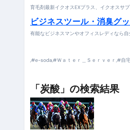
育毛剤最新イクオスEXプラス、イクオスサプ
ビジネスツール・消臭グッ
有能なビジネスマンやオフィスレディなら自
,#e-soda,#Ｗａｔｅｒ＿Ｓｅｒｖｅｒ,#自
「炭酸」の検索結果