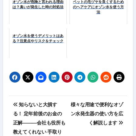
オゾン水が危険と言われる理由
ペットの毛ヅヤを良くするため
は？臭いが発生した時の対処法
のヘアケアにオゾン水を使う方
法
オゾン水を使うデメリットはあ
る？注意点やリスクをチェック
投
知らないと大損す
様々な用途で便利なオゾ
稿
る！ 定年前後のお金の
ン水発生器の使い方を広
正解―――会社も役所も
く解説します
ナ
教えてくれない 手取り