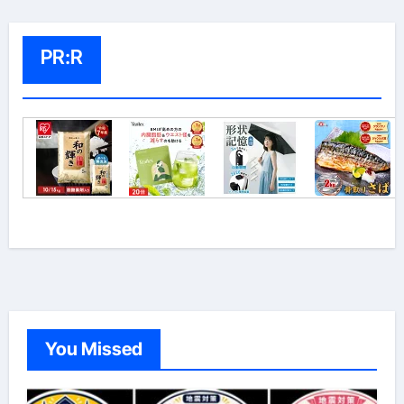
PR:R
You Missed