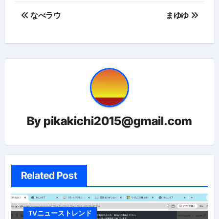
投
なべラウ
まゆゆ
稿
ナ
ビ
ゲ
ー
By
pikakichi2015@gmail.com
シ
ョ
ン
Related Post
TVニューストレンド