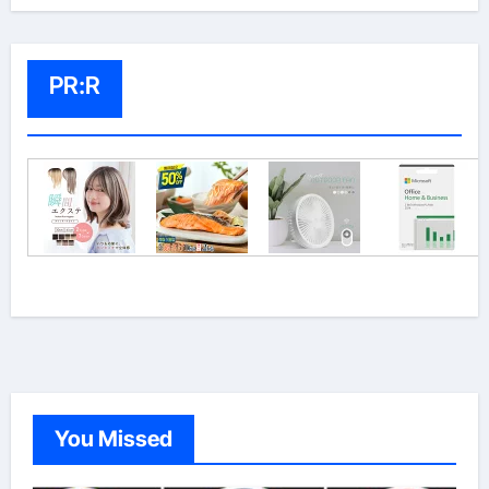
PR:R
You Missed