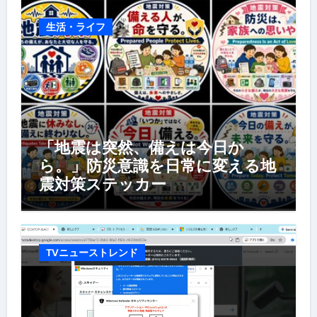
生活・ライフ
「地震は突然、備えは今日か
ら。」防災意識を日常に変える地
震対策ステッカー
TVニューストレンド