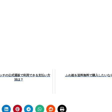
エット
の真実
の？①【30秒でわかる効果まとめ】#アーモンド #ダイエット 
返済か、自己破産かひろゆきさんならどちらを選びますか？ #sh
康、ダイエットにとても重要な女性ホルモンと男性ホルモン
行っても返金されません
ッチの公式通販で利用できる支払い方
ふわ姫を送料無料で購入したいな
めドメイン特集- ビジネスの信用を築く――そのすべての起点
法は？
2026 完全攻略ガイド 今こそ買い時！ゲーミングPC・高性能BT
時代へ Pebblebee × iMazing で完成する「究極のス
マホ代。 BB.exciteモバイル「Fitプラン」完全ガイド