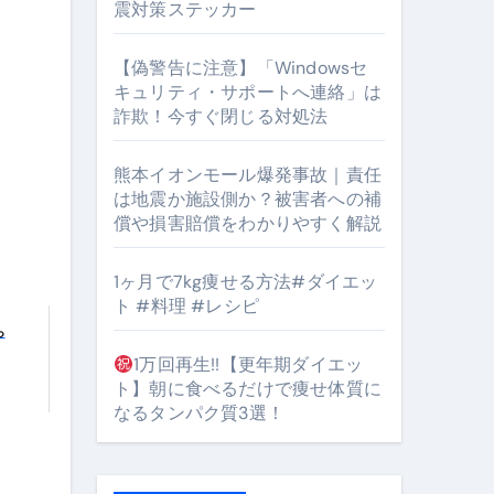
震対策ステッカー
【偽警告に注意】「Windowsセ
キュリティ・サポートへ連絡」は
詐欺！今すぐ閉じる対処法
#筋トレ #美容 #健康 #雑学 #ナレーター #小林将大
orts
熊本イオンモール爆発事故｜責任
は地震か施設側か？被害者への補
償や損害賠償をわかりやすく解説
1ヶ月で7kg痩せる方法#ダイエッ
ト #料理 #レシピ
ら
となるのが独自ドメイン
1万回再生!!【更年期ダイエッ
ト】朝に食べるだけで痩せ体質に
Oを最安で手に入れる方法
なるタンパク質3選！
マホ防衛システム」完全ガイド