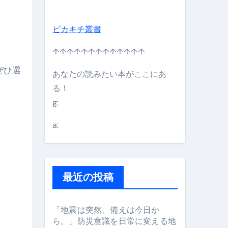
。
ピカキチ叢書
↑↑↑↑↑↑↑↑↑↑↑↑↑
ぜひ選
あなたの読みたい本がここにあ
る！
g:
日】 #bitcoin #全財産 #暗号資産
a:
最近の投稿
「地震は突然、備えは今日か
ら。」防災意識を日常に変える地