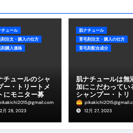
ル付き・筋力アシスト・ツイスト・天然木まで徹底分類！室内で
トリ超新春セール＆セット割完全攻略ガイド｜海外・国内旅行を
― 正しく知ることが、最大の感染対策になる ―
ナチュール
肌ナチュール
毛剤注文・購入の仕方
育毛剤注文・購入の仕方
 飲むミスト（IN MIST）とは何か──「飲む」という行為を
毛剤購入価格
育毛剤配合成分
来を彩る方法――「ただのイベント」を一生の思い出に変える
だけ」じゃない。日常の“重だるさ”を軽くする選択肢
イド｜スマホ対応・防寒・撥水・作業用（ニトリル/ビニール）
ナチュールのシャ
肌ナチュールは無
プー・トリートメ
加にこだわってい
り・肌へのやさしさ・防水・充電方式まで失敗しない選び方
トにモニター募集
シャンプー・トリ
集音器との違い・タイプ別比較・価格の考え方・失敗しないチェ
ある？
トメントなのか？
pikakichi2015@gmail.com
pikakichi2015@gmail.
12月 28, 2023
12月 27, 2023
ド：高級クリッパー・ニッパー・電動まで、硬い爪／巻き爪／
：ズワイ・タラバ・ポーション・カット済みの選び方と、年末年始