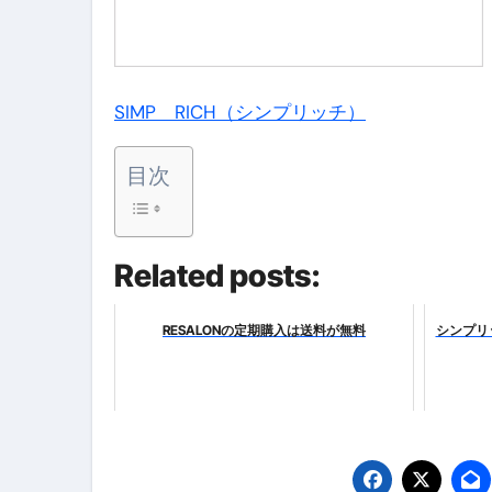
体脂肪が落ちる朝食3選 #ダイ
No.102 9割が勘違い 自己破産
SIMP RICH（シンプリッチ）
アーモンドを毎日食べたらどうなる
【ひろゆき】借金1億円あります 
目次
セラピストのための！美容、健
弁護士解説【詐欺被害】警察に
Related posts:
5キロ痩せる簡単な方法
RESALONの定期購入は送料が無料
シンプリ
ムームードメイン 2月のおすす
FRONTIER スーパーセール
なくす不安と消える恐怖をゼロにする
使った分だけ支払う、いちばん賢いス