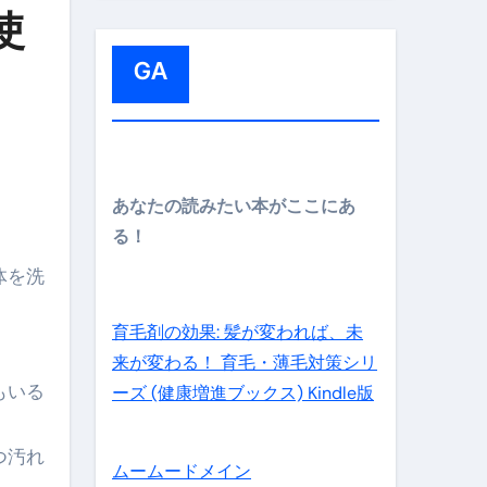
:
使
GA
メイン】
あなたの読みたい本がここにあ
る！
体を洗
の先さらに貧しくなります。【 竹花貴騎 切り抜き 会社員 
育毛剤の効果: 髪が変われば、未
来が変わる！ 育毛・薄毛対策シリ
もいる
ーズ (健康増進ブックス) Kindle版
つ汚れ
ムームードメイン