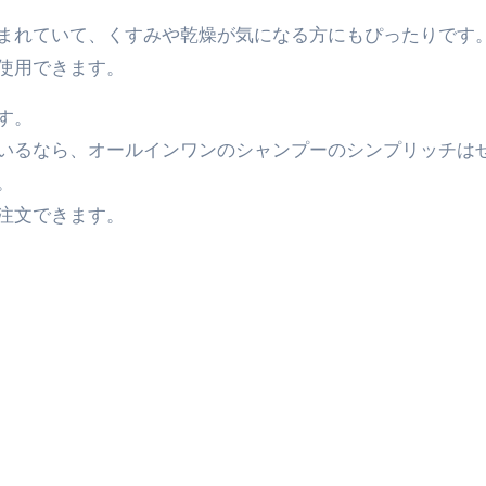
っかからないための方法 #投資詐欺 #詐欺 #弁護士 #法律
まれていて、くすみや乾燥が気になる方にもぴったりです
金前の売上をすぐに現金で受け取る方法
使用できます。
可能な資金調達法3選！#shorts
す。
リスクが高い #shorts
いるなら、オールインワンのシャンプーのシンプリッチは
量の「33000円」になる！
。
注文できます。
セルフバックの全貌！危険回避と安全な稼ぎ方を徹底解説
に695万円も投資してる営業39歳サラリーマン【2025年10月3
合ってありますか？#Shorts
い！初心者でも成果を出す電話の仕方はコレ！
すすめの資金調達4選
なこと7選
4選#Shorts