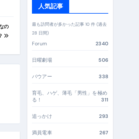
人気記事
ガイド
ぶ”実践大全
最も訪問者が多かった記事 10 件 (過去
なの
Peach／FDA／ソラシドエアを目的別に選ぶコツと、失敗し
28 日間)
？
Forum
2340
る。いま選ばれている新定番ドメイン
 #美容 #健康 #雑学 #ナレーター #小林将大
日曜劇場
506
#美容 #健康 #雑学 #ナレーター #小林将大
バウアー
338
 #美容 #健康 #雑学 #ナレーター #小林将大
育毛、ハゲ、薄毛「男性」を極め
る！
311
追っかけ
293
おすすめ・選び方・洗い方・Q&Aまで
あなたの寝室に最適解を出す快眠ガイド
満員電車
267