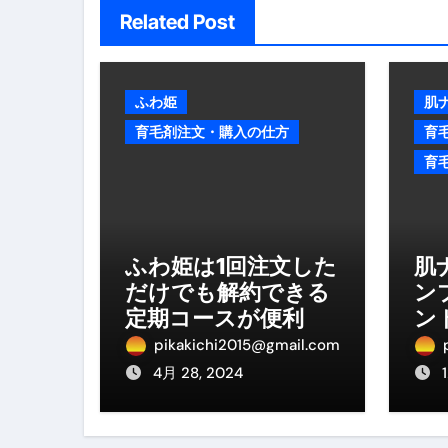
【アシストステッパー】ハンド
Related Post
【2026年最新保存版】エア
コロナウイルス完全解説ガイド 
ふわ姫
肌
育毛剤注文・購入の仕方
育
「3秒で整う、新しい栄養補給」
育
クリスマスの魔法で、心と未
磁気ネックレスは「首に着ける
【最新】手袋の選び方 完全ガ
ふわ姫は1回注文した
肌
だけでも解約できる
ン
電気カミソリ完全ガイド｜深剃
定期コースが便利
ン
補聴器の選び方 完全ガイド｜
は
pikakichi2015@gmail.com
4月 28, 2024
失敗しない「爪切り」完全ガイ
失敗しない「カニ」完全ガイド