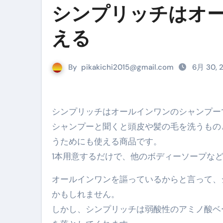
『葬送のフリーレン』の学び｜
シンプリッチはオ
リサイクル業者の無料回収・無
える
山梨県震度6弱と富士山噴火の関
青森県震度6とベネゼエラM7級
By
pikakichi2015@gmail.com
6月 30, 
Cookie同意管理ツール「ST
金融ブラックでも毎日「ビット
シンプリッチはオールインワンのシャンプ
【輸入消費税】輸入に消費税は
シャンプーと聞くと頭皮や髪の毛を洗うもの
うためにも使える商品です。
この動画は国にすぐ消されます。
1本用意するだけで、他のボディーソープな
意外にありえる？日経平均400
オールインワンを謳っているからと言って、
アフィリエイト【稼げるキーワード
かもしれません。
【必見】融資受けるなら”コレ”を確
しかし、シンプリッチは弱酸性のアミノ酸ベ