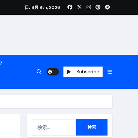
日. 8月 9th, 2026
く解説
フ
Subscribe
活用術】
検
付き | ダイエット中の食事
索