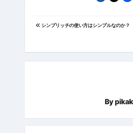
英語が「聞こえる・分かる・話せ
投
【海外ツアー完全ガイド】アジア
シンプリッチの使い方はシンプルなのか？
稿
新春スペシャルセール完全ガイド
ナ
【ムームードメイン】 【.sit
梅干しを毎日食べたらどうなるの？
ビ
ブルーベリーを毎日食べたらどう
ゲ
バナナを毎日食べたらどうなるの？
ー
筋トレせずにプロテインを飲み続
シ
By
pika
ドメイン取得からホームページ
ョ
かいまき（掻巻き）超完全ガイ
ン
【最新版】掛け布団の選び方“