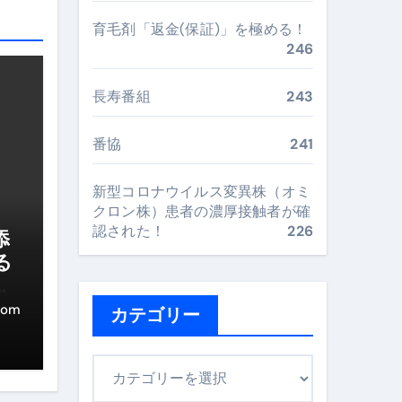
“足腰と体幹”を育てる選び方＆続け方ガイド
育毛剤「返金(保証)」を極める！
246
最安値で実現する究極の旅術
長寿番組
243
再定義する新しいサプリ体験
番協
241
完全ガイドブック
新型コロナウイルス変異株（オミ
クロン株）患者の濃厚接触者が確
まで目的別に失敗しない
認された！
226
添
る
ー
ックリスト（高齢者にも）
com
カテゴリー
飛び散り対策の選び方
カ
に“満足度MAX”で食べるコツ
テ