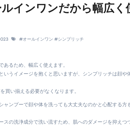
時間・記憶・名言・人生哲学から読み解く生き方
ールインワンだから幅広く
料査定は危険？情報収集との関係と見分け方を解説
係｜最新観測データと前兆現象を徹底解説【2026】
地震の関連性は？
2023
#
オールインワン
#
シンプリッチ
RIGHT」取り扱い開始＆リリース記念キャンペーン【ムームード
コイン」がもらえる超お得アプリ
ーであるため、幅広く使えます。
かかるのか？勘定科目・仕訳・申告書記載方法
というイメージを抱くと思いますが、シンプリッチは顔や
これが日本が残念な国になった理由です。国民は●●をしないとこ
どを買い揃える必要がなくなります。
00円を妄想シナリオ検証してみた！ズボラ株投資
シャンプーで顔や体を洗っても大丈夫なのかと心配する方
】一覧※YouTubeブログSNS共通
実に取り組むべき！ #shorts
ースの洗浄成分で洗い流すため、肌へのダメージを抑えつ