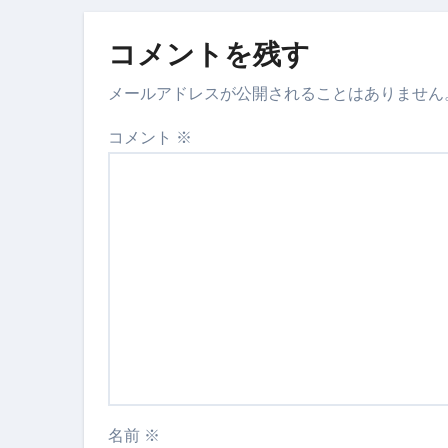
松前漬とは何か──北海道の海と
コメントを残す
スイーツ完全ガイド ― 人生を
「地震は突然、備えは今日から
メールアドレスが公開されることはありません
コメント
※
名前
※