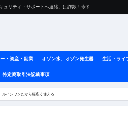
sセキュリティ・サポートへ連絡」は詐欺！今すぐ閉じる対処法
任は地震か施設側か？被害者への補償や損害賠償をわかりやす
ト #料理 #レシピ
ット】朝に食べるだけで痩せ体質になるタンパク質3選！
薬はコレ！ #医療ダイエット
ネー・資産・副業
オゾン水、オゾン発生器
生活・ライ
#shots
べ物7選 #ダイエット
特定商取引法記載事項
痩せ本当に効果ある？ #エクササイズ
ールインワンだから幅広く使える
人生最後のダイエット、食事はこれからやりました！【あすけん
の考え方と実践方法を解説します【健康】
なしで2ヶ月で10kg減量した、私の痩せる9つの習慣 | レシピ