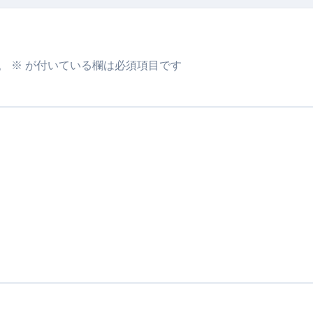
暮らしが生んだ“完成された保存食文化”
少しだけ甘くする、現代スイーツ文化のすべて ―
。」防災意識を日常に変える地震対策ステッカー
。
※
が付いている欄は必須項目です