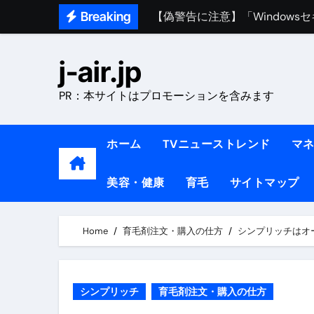
Skip
【偽警告に注意】「Window
Breaking
to
熊本イオンモール爆発事故｜責
content
j-air.jp
1ヶ月で7kg痩せる方法#ダイエッ
PR：本サイトはプロモーションを含みます
1万回再生!!【更年期ダイエ
【医者が教える】本当に痩せる
ホーム
TVニューストレンド
マ
中町綾が2週間で3.5kg痩せた方法 
【医者が解説】食べたら痩せる食
美容・健康
育毛
サイトマップ
【医者が解説】このふくらはぎ
Home
育毛剤注文・購入の仕方
シンプリッチはオ
【ダイエット迷子必見】38歳
【美容】ダイエットに対する私
【1日ダイエットルーティン】運動
シンプリッチ
育毛剤注文・購入の仕方