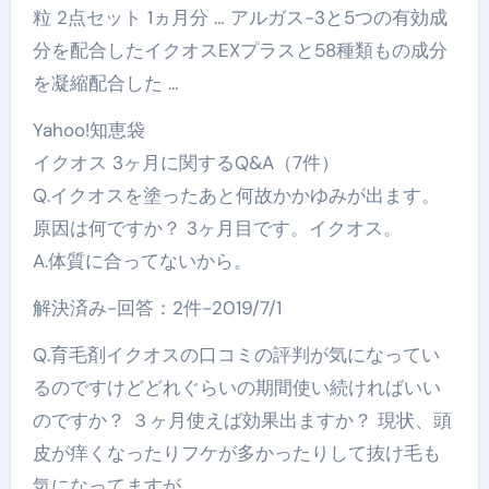
粒 2点セット 1ヵ月分 … アルガス-3と5つの有効成
分を配合したイクオスEXプラスと58種類もの成分
を凝縮配合した …
Yahoo!知恵袋
イクオス 3ヶ月に関するQ&A（7件）
Q.イクオスを塗ったあと何故かかゆみが出ます。
原因は何ですか？ 3ヶ月目です。イクオス。
A.体質に合ってないから。
解決済み-回答：2件-2019/7/1
Q.育毛剤イクオスの口コミの評判が気になってい
るのですけどどれぐらいの期間使い続ければいい
のですか？ ３ヶ月使えば効果出ますか？ 現状、頭
皮が痒くなったりフケが多かったりして抜け毛も
気になってますが…