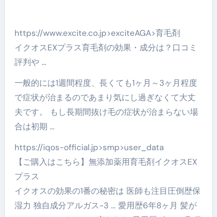
https://www.excite.co.jp>exciteAGA>育毛剤
イクオスEXプラス育毛剤の効果・成分は？口コミ
評判や …
一般的には1週間程度、長くても1ヶ月～3ヶ月程度
で症状が治まるのであまり気にし過ぎなくて大丈
夫です。 もし長期間抜け毛の症状が治まらない場
合は初期 …
https://iqos-official.jp>smp>user_data
【ご購入はこちら】無添加薬用育毛剤イクオスEX
プラス
イクオスの効果の1番の秘密は 医師も注目圧倒歴保
湿力 独自成分アルガス-3 … 愛用歴6年8ヶ月 髪が