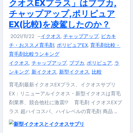
クオスEXプラス」はブブカ,
チャップアップ,ポリピュア
EX(比較)を凌駕したのか？
2021/11/22
–
イクオス
,
チャップアップ
,
ピカキ
チ・おススメ育毛剤
,
ポリピュアEX
,
育毛剤比較・
育毛剤比較ランキング
イクオス
,
チャップアップ
,
ブブカ
,
ポリピュア
,
ラ
ンキング
,
新イクオス
,
新型イクオス
,
比較
育毛剤最新イクオスEXプラス、イクオスサプリ
EX：リニューアルイクオス・新型イクオスは育毛
剤業界、競合他社に激震!? 育毛剤 イクオスEXプ
ラス 超ハイコスパ、ハイレベルの育毛剤 商品 …