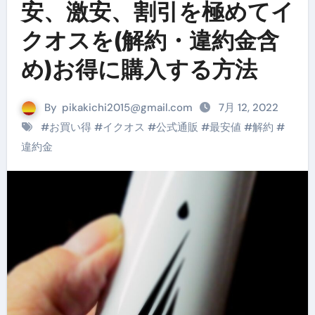
安、激安、割引を極めてイ
クオスを(解約・違約金含
め)お得に購入する方法
By
pikakichi2015@gmail.com
7月 12, 2022
#
お買い得
#
イクオス
#
公式通販
#
最安値
#
解約
#
違約金