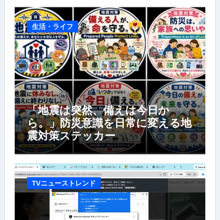
生活・ライフ
「地震は突然、備えは今日か
ら。」防災意識を日常に変える地
震対策ステッカー
TVニューストレンド