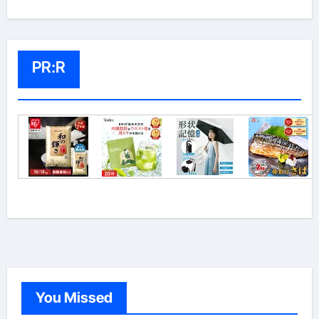
PR:R
You Missed