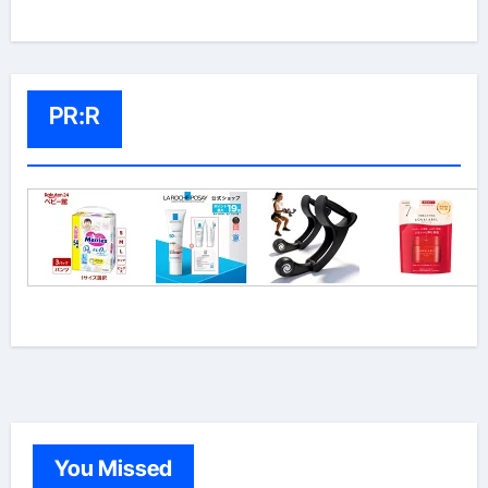
PR:R
You Missed