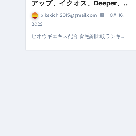
アップ、イクオス、Deeper、プ
【2026年最新保存版】エア
ランテル、ヒオウギエキス配合
pikakichi2015@gmail.com
10月 16,
育毛剤で５αリダクターゼを抑制
コロナウイルス完全解説ガイド 
2022
する！
「3秒で整う、新しい栄養補給」
ヒオウギエキス配合 育毛剤比較ランキ…
クリスマスの魔法で、心と未
磁気ネックレスは「首に着ける
【最新】手袋の選び方 完全ガ
電気カミソリ完全ガイド｜深剃
補聴器の選び方 完全ガイド｜
失敗しない「爪切り」完全ガイ
失敗しない「カニ」完全ガイド
松前漬とは何か──北海道の海と