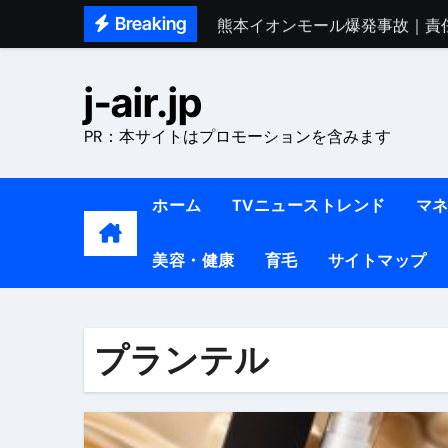
Skip
Breaking
熊本イオンモール爆発事故｜責
to
1ヶ月で7kg痩せる方法#ダイエッ
content
j-air.jp
1万回再生!!【更年期ダイエ
PR：本サイトはプロモーションを含みます
【医者が教える】本当に痩せる
中町綾が2週間で3.5kg痩せた方法 
ホーム
TVニューストレンド
マ
【医者が解説】食べたら痩せる食
美容・健康
育毛
サイトマップ
【医者が解説】このふくらはぎ
【ダイエット迷子必見】38歳
【美容】ダイエットに対する私
プランテル
【1日ダイエットルーティン】運動
『葬送のフリーレン』の学び｜