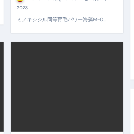
金前の売上をすぐに現金で受け取る方法
2023
可能な資金調達法3選！#shorts
ミノキシジル同等育毛パワー海藻M-0…
リスクが高い #shorts
量の「33000円」になる！
セルフバックの全貌！危険回避と安全な稼ぎ方を徹底解説
に695万円も投資してる営業39歳サラリーマン【2025年10月3
合ってありますか？#Shorts
い！初心者でも成果を出す電話の仕方はコレ！
すすめの資金調達4選
なこと7選
4選#Shorts
エット