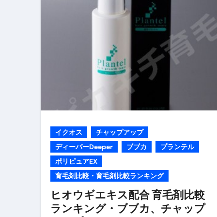
【海外ツアー完全ガイド】アジア
新春スペシャルセール完全ガイド
【ムームードメイン】 【.sit
梅干しを毎日食べたらどうなるの？
ブルーベリーを毎日食べたらどう
バナナを毎日食べたらどうなるの？
筋トレせずにプロテインを飲み続
イクオス
チャップアップ
ディーパーDeeper
ブブカ
プランテル
ドメイン取得からホームページ
ポリピュアEX
かいまき（掻巻き）超完全ガイ
育毛剤比較・育毛剤比較ランキング
【最新版】掛け布団の選び方“
ヒオウギエキス配合 育毛剤比較
ランキング・ブブカ、チャップ
【アシストステッパー】ハンド