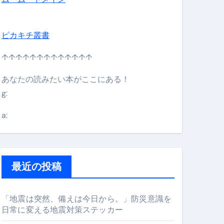
ピカキチ叢書
↑↑↑↑↑↑↑↑↑↑↑↑↑
あなたの読みたい本がここにある！
g:
日】 #bitcoin #全財産 #暗号資産
a:
最近の投稿
「地震は突然、備えは今日から。」防災意識を
日常に変える地震対策ステッカー