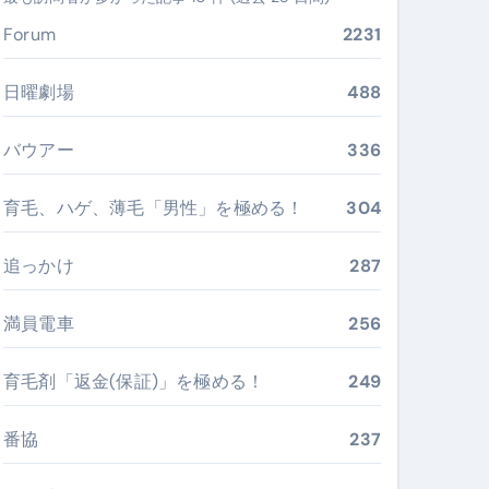
ぶ”実践大全
Forum
2231
Peach／FDA／ソラシドエアを目的別に選ぶコツと、失敗し
日曜劇場
488
る。いま選ばれている新定番ドメイン
バウアー
336
 #美容 #健康 #雑学 #ナレーター #小林将大
育毛、ハゲ、薄毛「男性」を極める！
304
#美容 #健康 #雑学 #ナレーター #小林将大
 #美容 #健康 #雑学 #ナレーター #小林将大
追っかけ
287
満員電車
256
育毛剤「返金(保証)」を極める！
249
おすすめ・選び方・洗い方・Q&Aまで
あなたの寝室に最適解を出す快眠ガイド
番協
237
“足腰と体幹”を育てる選び方＆続け方ガイド