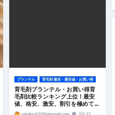
料査定は危険？情報収集との関係と見分け方を解説
係｜最新観測データと前兆現象を徹底解説【2026】
地震の関連性は？
RIGHT」取り扱い開始＆リリース記念キャンペーン【ムームード
コイン」がもらえる超お得アプリ
かかるのか？勘定科目・仕訳・申告書記載方法
これが日本が残念な国になった理由です。国民は●●をしないとこ
00円を妄想シナリオ検証してみた！ズボラ株投資
プランテル
育毛剤 激安・最安値・お買い得
】一覧※YouTubeブログSNS共通
育毛剤プランテル・お買い得育
毛剤比較ランキング上位！最安
実に取り組むべき！ #shorts
値、格安、激安、割引を極めてお
っかからないための方法 #投資詐欺 #詐欺 #弁護士 #法律
得に購入する
pikakichi2015@gmail.com
5月 27,