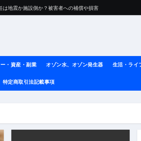
任は地震か施設側か？被害者への補償や損害賠償をわかりやす
ト #料理 #レシピ
ット】朝に食べるだけで痩せ体質になるタンパク質3選！
薬はコレ！ #医療ダイエット
#shots
ネー・資産・副業
オゾン水、オゾン発生器
生活・ライ
べ物7選 #ダイエット
特定商取引法記載事項
痩せ本当に効果ある？ #エクササイズ
人生最後のダイエット、食事はこれからやりました！【あすけん
の考え方と実践方法を解説します【健康】
なしで2ヶ月で10kg減量した、私の痩せる9つの習慣 | レシピ
時間・記憶・名言・人生哲学から読み解く生き方