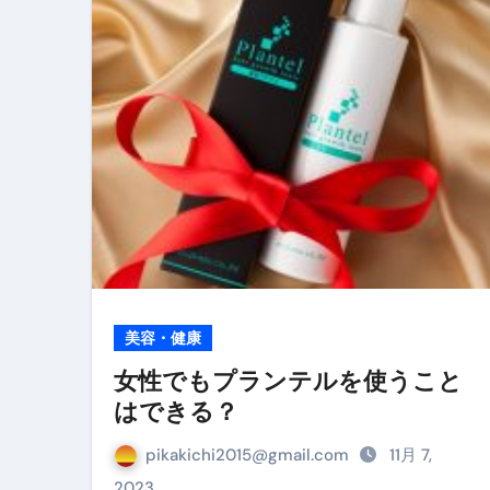
リサイクル業者の無料回収・無
山梨県震度6弱と富士山噴火の関
青森県震度6とベネゼエラM7級
Cookie同意管理ツール「ST
金融ブラックでも毎日「ビット
【輸入消費税】輸入に消費税は
この動画は国にすぐ消されます。
意外にありえる？日経平均400
美容・健康
アフィリエイト【稼げるキーワード
女性でもプランテルを使うこと
はできる？
【必見】融資受けるなら”コレ”を確
弁護士が教える「投資詐欺」に引
pikakichi2015@gmail.com
11月 7,
2023