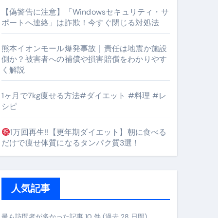
【偽警告に注意】「Windowsセキュリティ・サ
ポートへ連絡」は詐欺！今すぐ閉じる対処法
#筋トレ #美容 #健康 #雑学 #ナレーター #小林将大
熊本イオンモール爆発事故｜責任は地震か施設
orts
側か？被害者への補償や損害賠償をわかりやす
く解説
1ヶ月で7kg痩せる方法#ダイエット #料理 #レ
シピ
1万回再生!!【更年期ダイエット】朝に食べる
となるのが独自ドメイン
だけで痩せ体質になるタンパク質3選！
Oを最安で手に入れる方法
マホ防衛システム」完全ガイド
人気記事
ガイド
最も訪問者が多かった記事 10 件 (過去 28 日間)