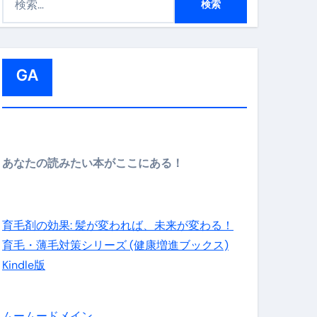
索
:
GA
メイン】
あなたの読みたい本がここにある！
の先さらに貧しくなります。【 竹花貴騎 切り抜き 会社員 
育毛剤の効果: 髪が変われば、未来が変わる！
育毛・薄毛対策シリーズ (健康増進ブックス)
Kindle版
ムームードメイン