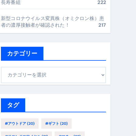
長寿番組
222
最安値で実現する究極の旅術
新型コロナウイルス変異株（オミクロン株）患
者の濃厚接触者が確認された！
217
再定義する新しいサプリ体験
完全ガイドブック
カテゴリー
まで目的別に失敗しない
カ
テ
ゴ
ックリスト（高齢者にも）
リ
飛び散り対策の選び方
ー
タグ
に“満足度MAX”で食べるコツ
#アウトドア
(20)
#ギフト
(20)