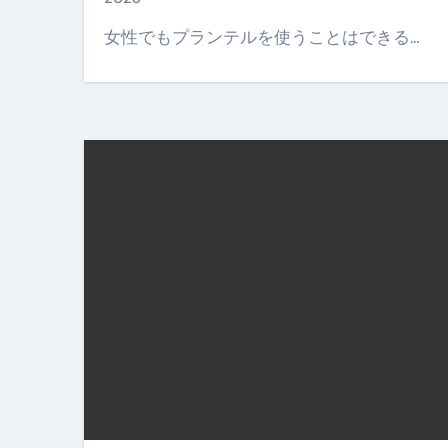
【PR】フリーランス必見！入
女性でもプランテルを使うことはできる…
【2023年最新】金融ブラックでも
個人事業主は銀行から融資を受けると
【誰でも出来る】3万円が10％増
【即金】3時間で5万円稼ぐ
【超高騰】爆上がりしたビットコイン
Q：借りた借金を返さなくていい場
【必見】もう営業電話は怖くな
フリーランス・個人事業主にお
自己破産中に絶対にしてはダメ
自己破産にまつわるよくある勘違い
体脂肪が落ちる朝食3選 #ダイ