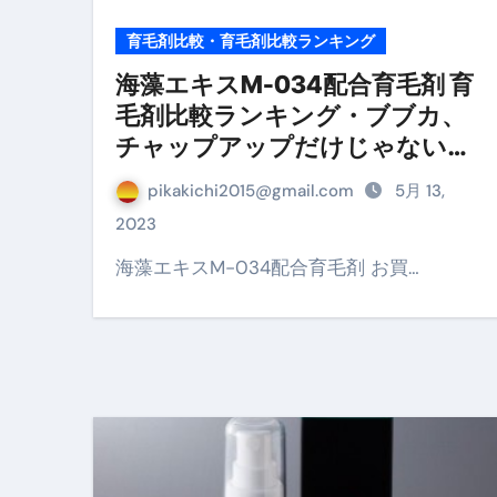
育毛剤比較・育毛剤比較ランキング
No.102 9割が勘違い 自己破産
海藻エキスM-034配合育毛剤 育
アーモンドを毎日食べたらどうなる
毛剤比較ランキング・ブブカ、
【ひろゆき】借金1億円あります 
チャップアップだけじゃない、
プランテルとイクオス
セラピストのための！美容、健
pikakichi2015@gmail.com
5月 13,
弁護士解説【詐欺被害】警察に
2023
5キロ痩せる簡単な方法
海藻エキスM-034配合育毛剤 お買…
ムームードメイン 2月のおすす
FRONTIER スーパーセール
なくす不安と消える恐怖をゼロにする
使った分だけ支払う、いちばん賢いス
英語が「聞こえる・分かる・話せ