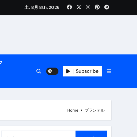
く解説
土. 8月 8th, 2026
フ
Subscribe
活用術】
Home
プランテル
付き | ダイエット中の食事
検