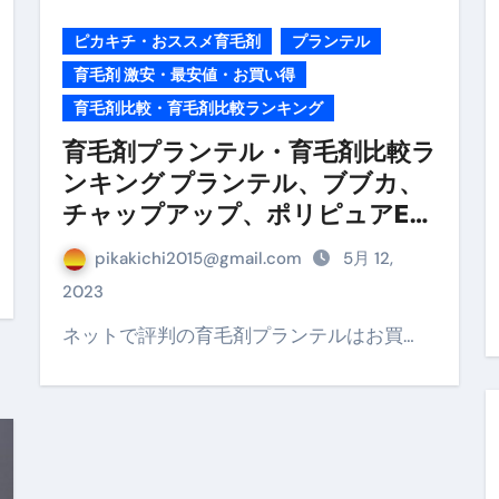
ピカキチ・おススメ育毛剤
プランテル
の真実
育毛剤 激安・最安値・お買い得
の？①【30秒でわかる効果まとめ】#アーモンド #ダイエット 
育毛剤比較・育毛剤比較ランキング
返済か、自己破産かひろゆきさんならどちらを選びますか？ #sh
育毛剤プランテル・育毛剤比較ラ
康、ダイエットにとても重要な女性ホルモンと男性ホルモン
ンキング プランテル、ブブカ、
チャップアップ、ポリピュアEX
行っても返金されません
を比較する！
pikakichi2015@gmail.com
5月 12,
2023
めドメイン特集- ビジネスの信用を築く――そのすべての起点
ネットで評判の育毛剤プランテルはお買…
2026 完全攻略ガイド 今こそ買い時！ゲーミングPC・高性能BT
時代へ Pebblebee × iMazing で完成する「究極のス
マホ代。 BB.exciteモバイル「Fitプラン」完全ガイド
る」に変わる30日間 ― 科学的メソッドで英語脳を作る完全