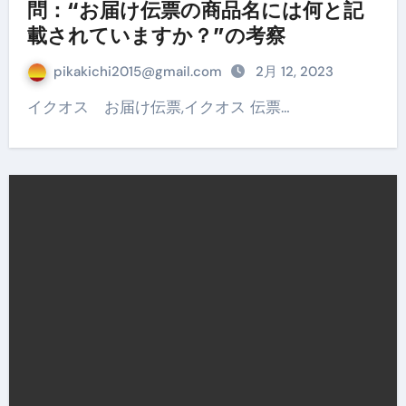
問：“お届け伝票の商品名には何と記
載されていますか？”の考察
pikakichi2015@gmail.com
2月 12, 2023
イクオス お届け伝票,イクオス 伝票…