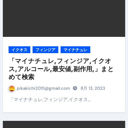
イクオス
フィンジア
マイナチュレ
「マイナチュレ,フィンジア,イクオ
ス,アルコール,最安値,副作用,」まと
めて検索
pikakichi2015@gmail.com
8月 13, 2023
「マイナチュレ,フィンジア,イクオス…