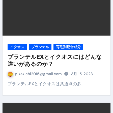
イクオス
プランテル
育毛剤配合成分
プランテルEXとイクオスにはどんな
違いがあるのか？
pikakichi2015@gmail.com
3月 15, 2023
プランテルEXとイクオスは共通点の多…