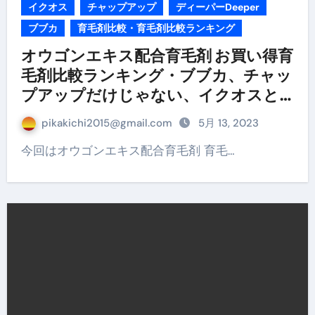
イクオス
チャップアップ
ディーパーDeeper
ブブカ
育毛剤比較・育毛剤比較ランキング
オウゴンエキス配合育毛剤 お買い得育
毛剤比較ランキング・ブブカ、チャッ
プアップだけじゃない、イクオスと
ディーパー、オウゴンエキス配合育毛
pikakichi2015@gmail.com
5月 13, 2023
剤で５αリダクターゼを抑制する！
今回はオウゴンエキス配合育毛剤 育毛…