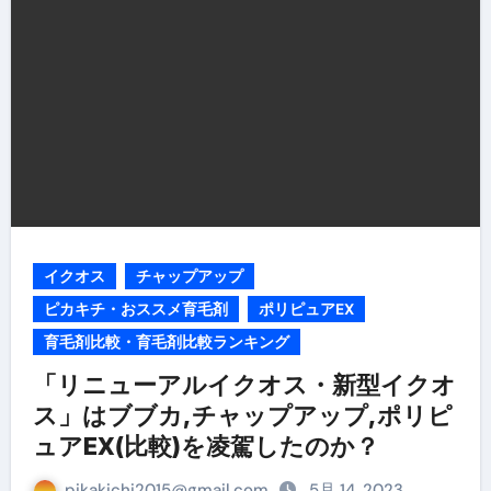
イクオス
チャップアップ
ピカキチ・おススメ育毛剤
ポリピュアEX
育毛剤比較・育毛剤比較ランキング
「リニューアルイクオス・新型イクオ
ス」はブブカ,チャップアップ,ポリピ
ュアEX(比較)を凌駕したのか？
pikakichi2015@gmail.com
5月 14, 2023