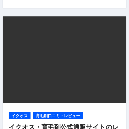
イクオス
育毛剤口コミ・レビュー
イクオス・育毛剤公式通販サイトのレ