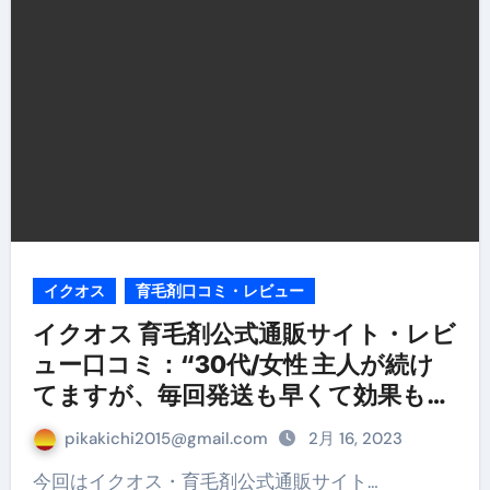
イクオス
育毛剤口コミ・レビュー
イクオス 育毛剤公式通販サイト・レビ
ュー口コミ：“30代/女性 主人が続け
てますが、毎回発送も早くて効果もで
ているようです♪”の考察
pikakichi2015@gmail.com
2月 16, 2023
今回はイクオス・育毛剤公式通販サイト…