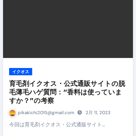
イクオス
育毛剤イクオス・公式通販サイトの脱
毛薄毛ハゲ質問：“香料は使っていま
すか？”の考察
pikakichi2015@gmail.com
2月 11, 2023
今回は育毛剤イクオス・公式通販サイト…