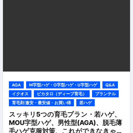
AGA
M字型ハゲ・O字型ハゲ・U字型ハゲ
Q&A
イクオス
ピカタロ（ディープ育毛）
プランテル
育毛剤 激安・最安値・お買い得
若ハゲ
スッキリ5つの育毛プラン・若ハゲ、
MOU字型ハゲ、男性型(AGA)、脱毛薄
毛ハゲ克服対策、これができなきゃス