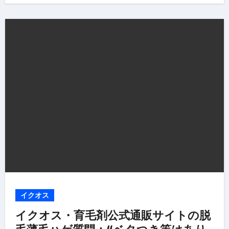
イクオス
イクオス・育毛剤公式通販サイトの脱