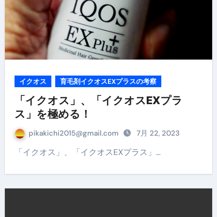
イクオス
育毛剤イクオスEXプラスの考察
「イクオス」、「イクオスEXプラ
ス」を極める！
pikakichi2015@gmail.com
7月 22, 2023
「イクオス」、「イクオスEXプラス」…