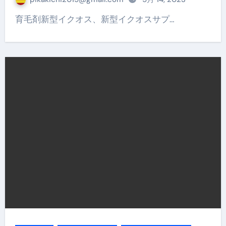
育毛剤新型イクオス、新型イクオスサプ…