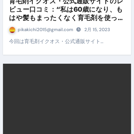
育毛剤イクオス・公式通販サイトのレ
ビュー口コミ：“私は60歳になり、も
はや髪もまったくなく育毛剤を使って
も手遅れだと思っていましたが、この
pikakichi2015@gmail.com
2月 15, 2023
商品は違いました”の考察
今回は育毛剤イクオス・公式通販サイト…