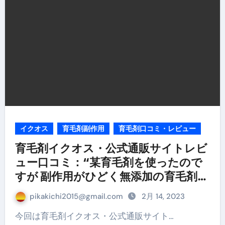
イクオス
育毛剤副作用
育毛剤口コミ・レビュー
育毛剤イクオス・公式通販サイトレビ
ュー口コミ：“某育毛剤を使ったので
すが 副作用がひどく無添加の育毛剤を
探してイクオスを見つけました”の考
pikakichi2015@gmail.com
2月 14, 2023
察
今回は育毛剤イクオス・公式通販サイト…