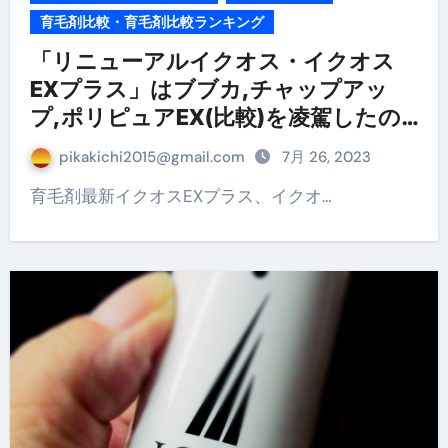
育毛剤比較・育毛剤比較ランキング
「リニューアルイクオス・イクオス
EXプラス」はブブカ,チャップアッ
プ,ポリピュアEX(比較)を凌駕したの
か？
pikakichi2015@gmail.com
7月 26, 2023
育毛剤最新イクオスEXプラス、イクオ…