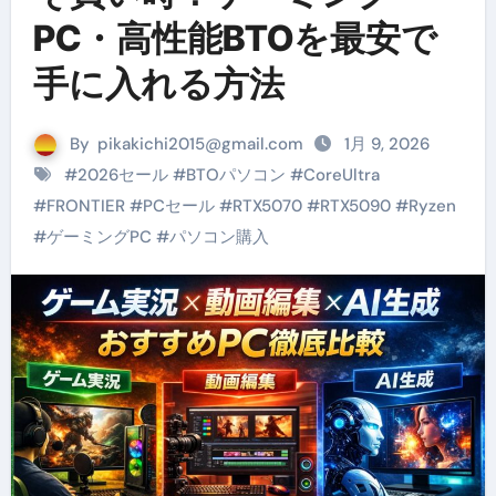
PC・高性能BTOを最安で
手に入れる方法
By
pikakichi2015@gmail.com
1月 9, 2026
#
2026セール
#
BTOパソコン
#
CoreUltra
#
FRONTIER
#
PCセール
#
RTX5070
#
RTX5090
#
Ryzen
#
ゲーミングPC
#
パソコン購入