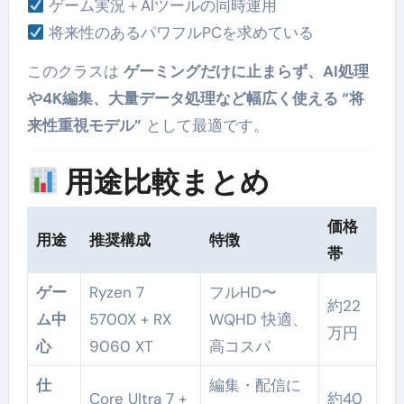
ゲーム実況＋AIツールの同時運用
将来性のあるパワフルPCを求めている
このクラスは
ゲーミングだけに止まらず、AI処理
や4K編集、大量データ処理など幅広く使える “将
来性重視モデル”
として最適です。
用途比較まとめ
価格
用途
推奨構成
特徴
帯
ゲー
Ryzen 7
フルHD〜
約22
ム中
5700X + RX
WQHD 快適、
万円
心
9060 XT
高コスパ
仕
編集・配信に
Core Ultra 7 +
約40