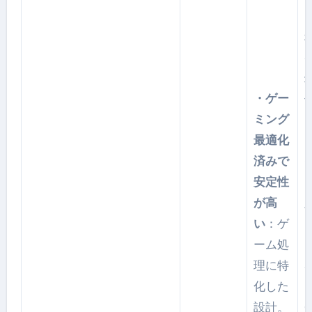
・ゲー
ミング
最適化
済みで
安定性
が高
い
：ゲ
ーム処
理に特
化した
設計。