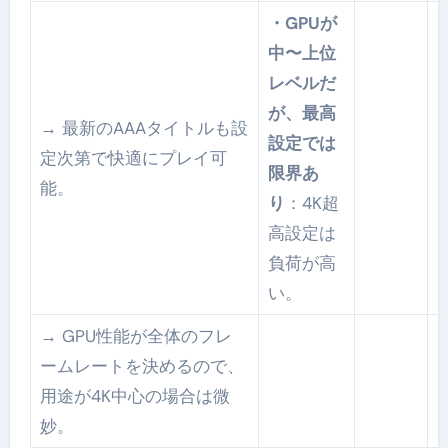
・GPUが
中〜上位
レベルだ
が、最高
→ 最新のAAAタイトルも設
設定では
定次第で快適にプレイ可
限界あ
能。
り
：4K超
高設定は
負荷が高
い。
→ GPU性能が全体のフレ
ームレートを決めるので、
用途が4K中心の場合は微
妙。