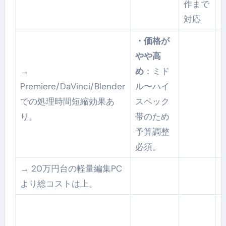
作まで
対応
・価格が
やや高
→
め
：ミド
Premiere/DaVinci/Blender
ル〜ハイ
での処理時間短縮効果あ
スペック
り。
帯のため
予算調整
必須。
→ 20万円台の軽量編集PC
より総コストは上。