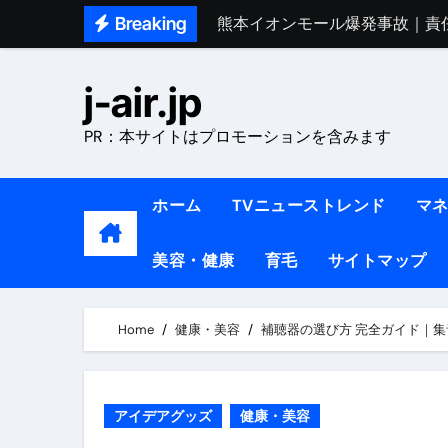
Skip
Breaking
熊本イオンモール爆発事故｜責
to
1ヶ月で7kg痩せる方法#ダイエッ
content
j-air.jp
1万回再生!!【更年期ダイエ
PR：本サイトはプロモーションを含みます
【医者が教える】本当に痩せる
中町綾が2週間で3.5kg痩せた方法 
ホーム
TVニューストレンド
マ
【医者が解説】食べたら痩せる食
美容・健康
育毛
サイトマップ
【医者が解説】このふくらはぎ
【ダイエット迷子必見】38歳
Home
健康・美容
補聴器の選び方 完全ガイド｜
【美容】ダイエットに対する私
【1日ダイエットルーティン】運動
アイデアグッズ
健康・美容
『葬送のフリーレン』の学び｜