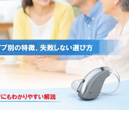
金前の売上をすぐに現金で受け取る方法
可能な資金調達法3選！#shorts
リスクが高い #shorts
量の「33000円」になる！
セルフバックの全貌！危険回避と安全な稼ぎ方を徹底解説
に695万円も投資してる営業39歳サラリーマン【2025年10月3
合ってありますか？#Shorts
い！初心者でも成果を出す電話の仕方はコレ！
すすめの資金調達4選
なこと7選
4選#Shorts
エット