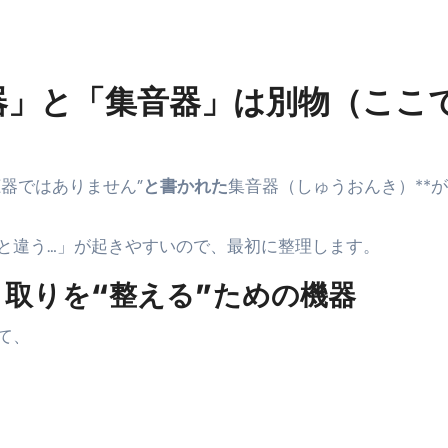
少しだけ甘くする、現代スイーツ文化のすべて ―
。」防災意識を日常に変える地震対策ステッカー
器」と「集音器」は別物
（ここ
聴器ではありません”
と書かれた
集音器（しゅうおんき）**
と違う…」が起きやすいので、最初に整理します。
取りを“整える”ための機器
て、