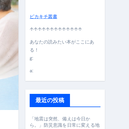
ピカキチ叢書
↑↑↑↑↑↑↑↑↑↑↑↑↑
あなたの読みたい本がここにあ
る！
g:
日】 #bitcoin #全財産 #暗号資産
a:
最近の投稿
「地震は突然、備えは今日か
ら。」防災意識を日常に変える地