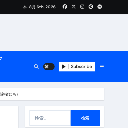
く解説
木. 8月 6th, 2026
フ
Subscribe
活用術】
高齢者にも）
付き | ダイエット中の食事
検
索