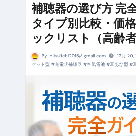
補聴器の選び方 完
リサイクル業者の無料回収・無
山梨県震度6弱と富士山噴火の関
タイプ別比較・価
青森県震度6とベネゼエラM7級
ックリスト（高齢
Cookie同意管理ツール「ST
金融ブラックでも毎日「ビット
By
pikakichi2015@gmail.com
12月 20,
ケット型
#
充電式補聴器
#
空気電池
#
耳あな型
#
【輸入消費税】輸入に消費税は
この動画は国にすぐ消されます。
意外にありえる？日経平均400
アフィリエイト【稼げるキーワード
【必見】融資受けるなら”コレ”を確
弁護士が教える「投資詐欺」に引