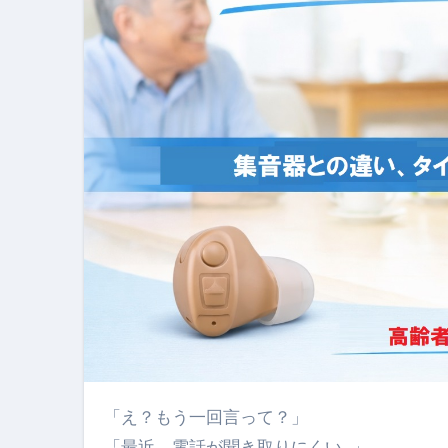
【PR】フリーランス必見！入
【2023年最新】金融ブラックでも
個人事業主は銀行から融資を受けると
【誰でも出来る】3万円が10％増
【即金】3時間で5万円稼ぐ
【超高騰】爆上がりしたビットコイン
Q：借りた借金を返さなくていい場
【必見】もう営業電話は怖くな
フリーランス・個人事業主にお
自己破産中に絶対にしてはダメ
自己破産にまつわるよくある勘違い
「え？もう一回言って？」
「最近、電話が聞き取りにくい…」
体脂肪が落ちる朝食3選 #ダイ