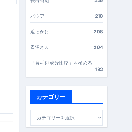
長寿番組
225
最安値で実現する究極の旅術
バウアー
218
再定義する新しいサプリ体験
追っかけ
208
完全ガイドブック
青沼さん
204
「育毛剤成分比較」を極める！
まで目的別に失敗しない
192
ックリスト（高齢者にも）
カテゴリー
飛び散り対策の選び方
に“満足度MAX”で食べるコツ
カ
テ
ゴ