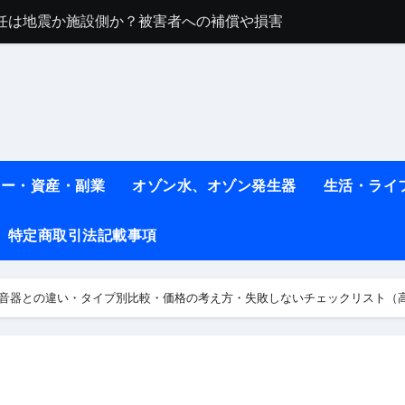
任は地震か施設側か？被害者への補償や損害賠償をわかりやす
ト #料理 #レシピ
ット】朝に食べるだけで痩せ体質になるタンパク質3選！
薬はコレ！ #医療ダイエット
#shots
ネー・資産・副業
オゾン水、オゾン発生器
生活・ライ
べ物7選 #ダイエット
特定商取引法記載事項
痩せ本当に効果ある？ #エクササイズ
人生最後のダイエット、食事はこれからやりました！【あすけん
集音器との違い・タイプ別比較・価格の考え方・失敗しないチェックリスト（
の考え方と実践方法を解説します【健康】
なしで2ヶ月で10kg減量した、私の痩せる9つの習慣 | レシピ
時間・記憶・名言・人生哲学から読み解く生き方