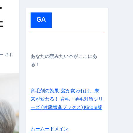
:
・
GA
ェ
メイン】
ー
#
ポ
あなたの読みたい本がここにあ
る！
の先さらに貧しくなります。【 竹花貴騎 切り抜き 会社員 
育毛剤の効果: 髪が変われば、未
来が変わる！ 育毛・薄毛対策シリ
ーズ (健康増進ブックス) Kindle版
ムームードメイン