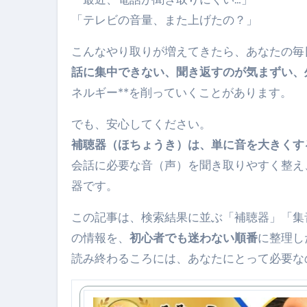
「テレビの音量、また上げたの？」
No.102 9割が勘違い 自己破産
こんなやり取りが増えてきたら、あなたの毎日
アーモンドを毎日食べたらどうなる
話に集中できない、聞き返すのが気まずい、
【ひろゆき】借金1億円あります 
ネルギー**を削っていくことがあります。
セラピストのための！美容、健
でも、安心してください。
弁護士解説【詐欺被害】警察に
補聴器（ほちょうき）は、単に音を大きくす
5キロ痩せる簡単な方法
会話に必要な音（声）を聞き取りやすく整え
器です。
ムームードメイン 2月のおすす
この記事は、検索結果に並ぶ「補聴器」「集
FRONTIER スーパーセール
の情報を、
初心者でも迷わない順番
に整理し
なくす不安と消える恐怖をゼロにする
読み終わるころには、あなたにとって必要な
使った分だけ支払う、いちばん賢いス
英語が「聞こえる・分かる・話せ