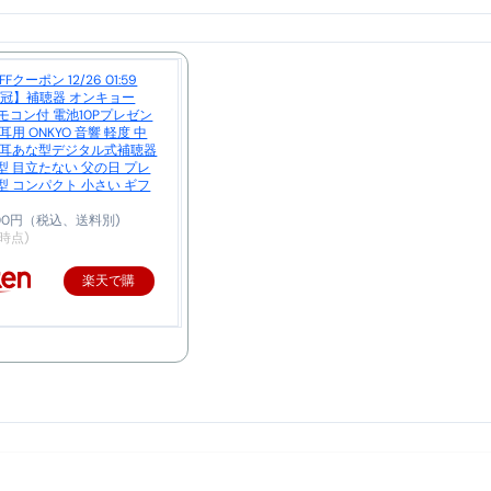
トリ超新春セール＆セット割完全攻略ガイド｜海外・国内旅行を
― 正しく知ることが、最大の感染対策になる ―
3冠】補聴器 オンキョー
 飲むミスト（IN MIST）とは何か──「飲む」という行為を
 リモコン付 電池10Pプレゼン
耳用 ONKYO 音響 軽度 中
 耳あな型デジタル式補聴器
来を彩る方法――「ただのイベント」を一生の思い出に変える
型 目立たない 父の日 プレ
型 コンパクト 小さい ギフ
だけ」じゃない。日常の“重だるさ”を軽くする選択肢
800円（税込、送料別)
1時点)
イド｜スマホ対応・防寒・撥水・作業用（ニトリル/ビニール）
楽天で購
り・肌へのやさしさ・防水・充電方式まで失敗しない選び方
入
集音器との違い・タイプ別比較・価格の考え方・失敗しないチェ
ド：高級クリッパー・ニッパー・電動まで、硬い爪／巻き爪／
：ズワイ・タラバ・ポーション・カット済みの選び方と、年末年始
暮らしが生んだ“完成された保存食文化”