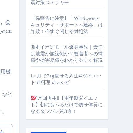
震対策ステッカー
【偽警告に注意】「Windowsセ
す。会
#筋トレ #美容 #健康 #雑学 #ナレーター #小林将大
キュリティ・サポートへ連絡」は
心のエ
詐欺！今すぐ閉じる対処法
orts
熊本イオンモール爆発事故｜責任
は地震か施設側か？被害者への補
償や損害賠償をわかりやすく解説
実用機
1ヶ月で7kg痩せる方法#ダイエッ
ト #料理 #レシピ
となるのが独自ドメイン
」など
Oを最安で手に入れる方法
1万回再生!!【更年期ダイエッ
ト】朝に食べるだけで痩せ体質に
マホ防衛システム」完全ガイド
なるタンパク質3選！
す。
ガイド