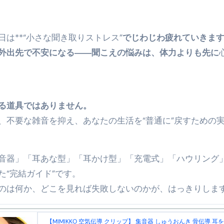
の真実
は**“小さな聞き取りストレス”
でじわじわ疲れていきま
の？①【30秒でわかる効果まとめ】#アーモンド #ダイエット 
外出先で不安になる――聞こえの悩みは、体力よりも先に
返済か、自己破産かひろゆきさんならどちらを選びますか？ #sh
康、ダイエットにとても重要な女性ホルモンと男性ホルモン
行っても返金されません
る道具ではありません。
、不要な雑音を抑え、あなたの生活を“普通に”戻すための
めドメイン特集- ビジネスの信用を築く――そのすべての起点
音器」「耳あな型」「耳かけ型」「充電式」「ハウリング
2026 完全攻略ガイド 今こそ買い時！ゲーミングPC・高性能BT
た“完結ガイド”です。
時代へ Pebblebee × iMazing で完成する「究極のス
のは何か、どこを見れば失敗しないのかが、はっきりしま
マホ代。 BB.exciteモバイル「Fitプラン」完全ガイド
る」に変わる30日間 ― 科学的メソッドで英語脳を作る完全
【MIMIKKO 空気伝導 クリップ】 集音器 しゅうおんき 骨伝導 耳をふ