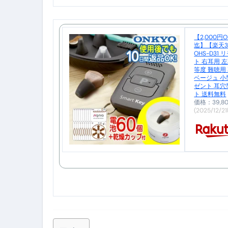
【2026年最新保存版】エア
コロナウイルス完全解説ガイド 
【2,000円OFFクーポン 12/26 01:59
迄】【楽天
「3秒で整う、新しい栄養補給」
OHS-D31
ト 右耳用 左
等度 難聴用
クリスマスの魔法で、心と未
ベージュ 小
ゼント 耳穴
磁気ネックレスは「首に着ける
ト 送料無料
価格：39,
(2025/12/2
【最新】手袋の選び方 完全ガ
電気カミソリ完全ガイド｜深剃
補聴器の選び方 完全ガイド｜
失敗しない「爪切り」完全ガイ
失敗しない「カニ」完全ガイド
松前漬とは何か──北海道の海と