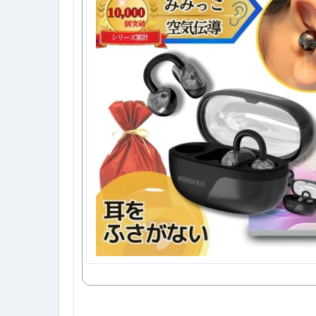
【海外ツアー完全ガイド】アジア
新春スペシャルセール完全ガイド
【ムームードメイン】 【.sit
梅干しを毎日食べたらどうなるの？
ブルーベリーを毎日食べたらどう
バナナを毎日食べたらどうなるの？
筋トレせずにプロテインを飲み続
ドメイン取得からホームページ
かいまき（掻巻き）超完全ガイ
【最新版】掛け布団の選び方“
【アシストステッパー】ハンド