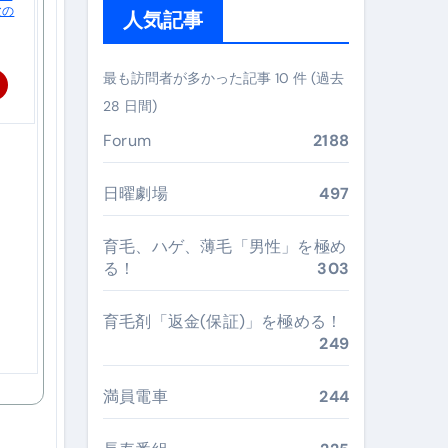
父の
人気記事
ぶ”実践大全
Peach／FDA／ソラシドエアを目的別に選ぶコツと、失敗し
最も訪問者が多かった記事 10 件 (過去
28 日間)
る。いま選ばれている新定番ドメイン
Forum
2188
 #美容 #健康 #雑学 #ナレーター #小林将大
#美容 #健康 #雑学 #ナレーター #小林将大
日曜劇場
497
 #美容 #健康 #雑学 #ナレーター #小林将大
育毛、ハゲ、薄毛「男性」を極め
る！
303
育毛剤「返金(保証)」を極める！
249
おすすめ・選び方・洗い方・Q&Aまで
あなたの寝室に最適解を出す快眠ガイド
満員電車
244
“足腰と体幹”を育てる選び方＆続け方ガイド