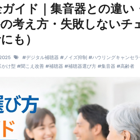
全ガイド｜集音器との違い
料査定は危険？情報収集との関係と見分け方を解説
係｜最新観測データと前兆現象を徹底解説【2026】
格の考え方・失敗しないチ
地震の関連性は？
者にも）
RIGHT」取り扱い開始＆リリース記念キャンペーン【ムームード
コイン」がもらえる超お得アプリ
 2025
#
デジタル補聴器
#
ノイズ抑制
#
ハウリングキャンセラ
耳かけ型
#
聞こえ改善
#
補聴器
#
補聴器選び方
#
集音器
#
高齢者
かかるのか？勘定科目・仕訳・申告書記載方法
これが日本が残念な国になった理由です。国民は●●をしないとこ
00円を妄想シナリオ検証してみた！ズボラ株投資
】一覧※YouTubeブログSNS共通
実に取り組むべき！ #shorts
っかからないための方法 #投資詐欺 #詐欺 #弁護士 #法律