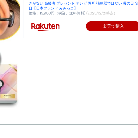
さがない 高齢者 プレゼント テレビ 両耳 補聴器ではない 母の日 
日【日本ブランド みみっこ】
最安1万円台＆ハワイ朝食付き割引まで網羅 ― “失敗せずに選
価格：15,980円（税込、送料無料)
(2025/12/21時点)
：国内航空券＋ホテルが“セット割”で最安級！ スカイマーク／
楽天で購入
e】今注目のドメインをご紹介
何をするサイトか”が一目で伝わ
①【30秒でわかる効果まとめ】#梅干し #ダイエット #筋トレ
なるの？②【30秒でわかる効果まとめ】#ダイエット #筋トレ 
①【30秒でわかる効果まとめ】#バナナ #ダイエット #筋トレ
けたらどうなるのか？ #ダイエット #プロテイン #痩せる
完成まで。ムームードメインなら“全部まとめて”安心スタート
ド｜“着る布団”で肩・首・足元の冷えを根こそぎ防ぐ！素材別
完全攻略”｜シンサレート・羽毛・人工羽毛・調温・吸湿発熱…
ル付き・筋力アシスト・ツイスト・天然木まで徹底分類！室内で