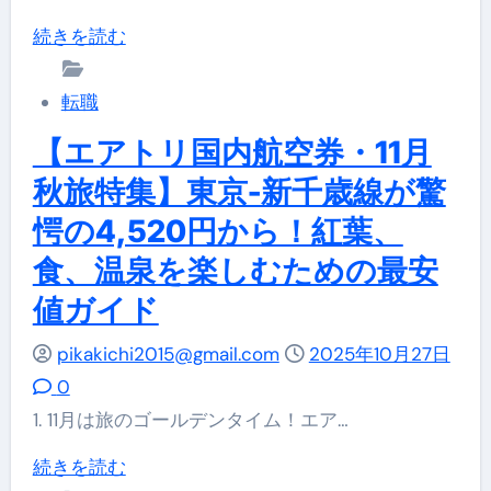
超
【破
続きを読む
新
格】
春
沖
転職
セ
縄
ー
【エアトリ国内航空券・11月
2
ル
秋旅特集】東京-新千歳線が驚
泊
＆
愕の4,520円から！紅葉、
3
セ
食、温泉を楽しむための最安
日
ッ
18,200
ト
値ガイド
円
割
pikakichi2015@gmail.com
2025年10月27日
か
完
0
ら！
全
1. 11月は旅のゴールデンタイム！エア…
エ
攻
ア
【エ
続きを読む
略