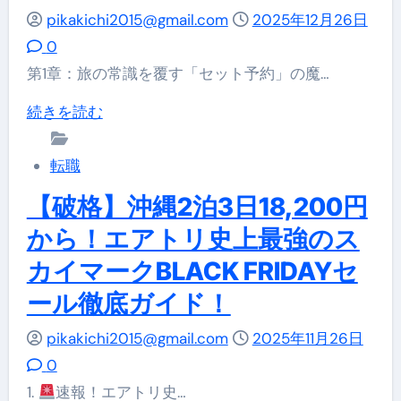
pikakichi2015@gmail.com
2025年12月26日
0
第1章：旅の常識を覆す「セット予約」の魔…
【2026
続きを読む
年
最
転職
新
【破格】沖縄2泊3日18,200円
保
から！エアトリ史上最強のス
存
カイマークBLACK FRIDAYセ
版】
ール徹底ガイド！
エ
ア
pikakichi2015@gmail.com
2025年11月26日
ト
0
リ
1.
速報！エアトリ史…