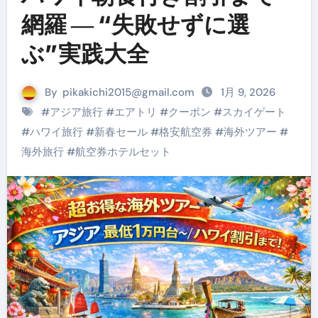
網羅 ― “失敗せずに選
ぶ”実践大全
By
pikakichi2015@gmail.com
1月 9, 2026
#
アジア旅行
#
エアトリ
#
クーポン
#
スカイゲート
#
ハワイ旅行
#
新春セール
#
格安航空券
#
海外ツアー
#
海外旅行
#
航空券ホテルセット