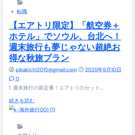
ト
ア
ガ
リ
ト
転職
イ
史
リ
ド
【エアトリ限定】「航空券＋
上
国
｜
ホテル」でソウル、台北へ！
最
内
海
週末旅行も夢じゃない超絶お
強
航
外・
の
得な秋旅プラン
空
国
ス
券・
内
pikakichi2015@gmail.com
2025年9月10日
カ
11
旅
0
イ
月
行
1. 週末旅行の新定番！エアトリのセット…
マ
秋
を
【エ
続きを読む
ー
旅
最
ア
ク
特
安
ト
BLACK
集】
値
リ
FRIDAY
東
で