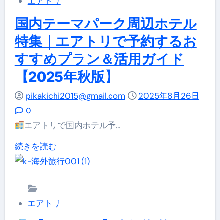
エアトリ
限
セ
京-
実
定】
ー
新
現
国内テーマパーク周辺ホテル
「航
ル
千
す
特集｜エアトリで予約するお
空
徹
歳
る
すすめプラン＆活用ガイド
券
底
線
究
【2025年秋版】
＋
ガ
が
極
ホ
イ
驚
の
pikakichi2015@gmail.com
2025年8月26日
テ
ド！
愕
旅
0
ル」
に
の
術
エアトリで国内ホテル予…
で
つ
4,520
に
国
続きを読む
ソ
い
円
つ
内
ウ
て
か
い
テ
ル、
詳
ら！
て
ー
台
し
紅
詳
エアトリ
マ
北
く
葉、
し
パ