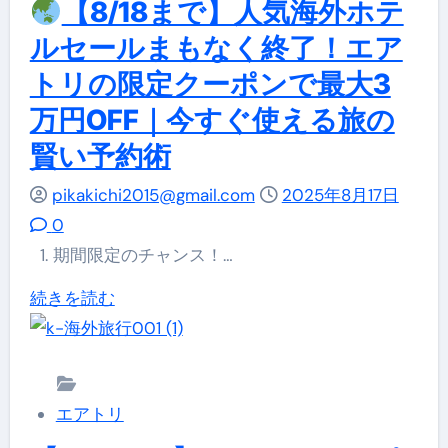
【8/18まで】人気海外ホテ
へ！
読
食、
く
ー
週
む
温
ルセールまもなく終了！エア
読
ク
末
泉
む
トリの限定クーポンで最大3
周
旅
を
万円OFF｜今すぐ使える旅の
辺
行
楽
ホ
賢い予約術
も
し
テ
夢
む
pikakichi2015@gmail.com
2025年8月17日
ル
じ
た
0
特
ゃ
め
1. 期間限定のチャンス！…
集
な
の
続きを読む
｜
い
最
【8/18
エ
超
安
ま
ア
絶
値
で】
ト
お
ガ
エアトリ
人
リ
得
イ
気