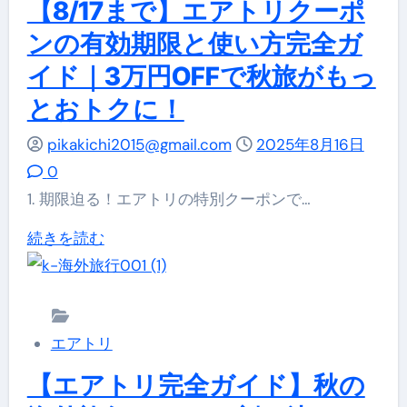
で
【8/17まで】エアトリクーポ
な
ド
海
予
秋
ンの有効期限と使い方完全ガ
に
外
約
旅
つ
イド｜3万円OFFで秋旅がもっ
ホ
す
プ
い
とおトクに！
テ
る
ラ
て
ル
お
pikakichi2015@gmail.com
ン
2025年8月16日
詳
セ
す
0
に
し
ー
す
1. 期限迫る！エアトリの特別クーポンで…
つ
く
ル
め
い
読
【8/17
続きを読む
ま
プ
て
む
ま
も
ラ
詳
で】
な
ン
し
エ
く
＆
く
エアトリ
ア
終
活
読
ト
【エアトリ完全ガイド】秋の
了！
用
む
リ