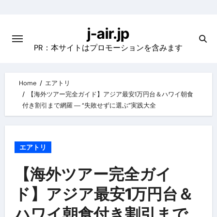
Skip
to
j-air.jp
content
PR：本サイトはプロモーションを含みます
Home
エアトリ
【海外ツアー完全ガイド】アジア最安1万円台＆ハワイ朝食
付き割引まで網羅 ― “失敗せずに選ぶ”実践大全
エアトリ
【海外ツアー完全ガイ
ド】アジア最安1万円台＆
ハワイ朝食付き割引まで