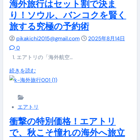
エ
ガ
海外旅行はセット割で決ま
ク
ア
イ
り！ソウル、バンコクを賢く
ー
ト
ド
旅する究極の予約術
ポ
リ
【2025
ン
の
pikakichi2015@gmail.com
年
2025年8月14日
の
限
0
秋
有
定
1. エアトリの「海外航空…
版】
効
ク
に
【エ
続きを読む
期
ー
つ
ア
限
ポ
い
ト
と
ン
て
リ
使
で
詳
エアトリ
完
い
最
し
全
衝撃の特別価格！エアトリ
方
大
く
ガ
完
で、秋こそ憧れの海外へ旅立
3
読
イ
全