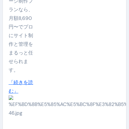
ージ制作プ
番
ランなら、
ド
月額8,690
メ
円〜でプロ
イ
にサイト制
ン
作と管理を
に
まるっと任
つ
せられま
い
す。
て
「続きを読
さ
ド
む」
ら
メ
に
イ
読
ン
む
取