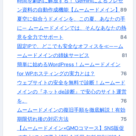
時間を劇的に解放する！ Geminiによるプレゼ
ン資料の自動作成機能【ムームードメイン】
89
夏空に似合うドメインを、この夏、あなたの手
に— ムームードメインでは、そんなあなたの熱
意を全力でサポート
84
固定IPで、どこでも安全なオフィスを≪——ム
ームードメインの姉妹サービス
81
簡単に始めるWordPress！ムームードメイン
for WPホスティングの実力とは？
76
ウェブサイトの安全を無料で診断！ムームード
メインの『ネットde診断』で安心のサイト運営
を。
76
ムームードメインの復旧手順を徹底解説！有効
期限切れ後の対応方法
75
【ムームードメイン×GMOコマース】SNS販促