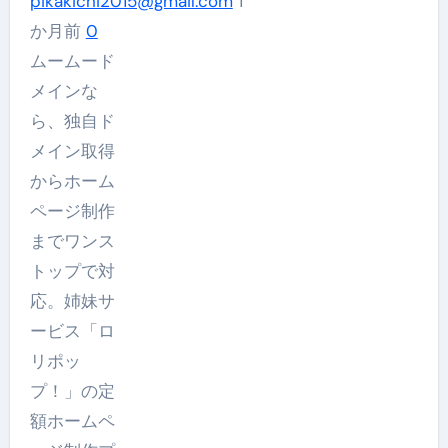
pikakichi2015@gmail.com
1
目
か月前
0
で
ムームード
伝
メインな
わ
ら、独自ド
る。
メイン取得
い
からホーム
ま
ページ制作
選
までワンス
ば
トップで対
れ
応。姉妹サ
て
ービス「ロ
い
リポッ
る
プ！」の定
新
額ホームペ
定