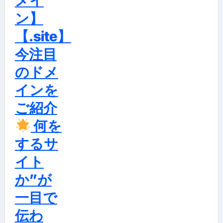
メイ
ン】
【.site】
今注目
のドメ
インを
ご紹介
何を
するサ
イト
か”が
一目で
伝わ