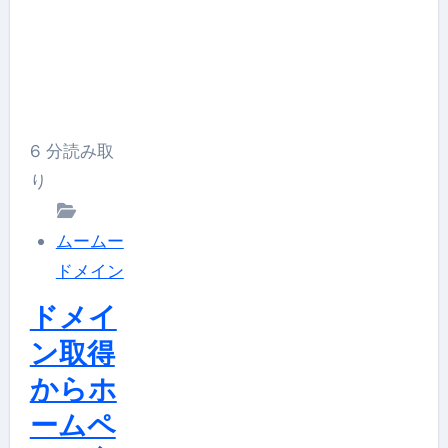
ー
ム
ー
ド
メ
6 分読み取
イ
り
ン】
【.site】
ムームー
今
ドメイン
注
ドメイ
目
の
ン取得
ド
からホ
メ
ームペ
イ