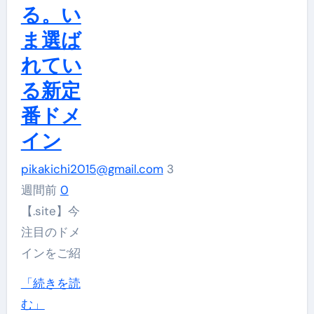
る。い
ま選ば
れてい
る新定
番ドメ
イン
pikakichi2015@gmail.com
3
週間前
0
【.site】今
注目のドメ
インをご紹
「続きを読
【ム
む」