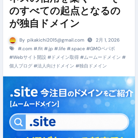
のすべての起点となるの
が独自ドメイン
By
pikakichi2015@gmail.com
2月 1, 2026
#
.com
#
.fit
#
.jp
#
.life
#
.space
#
GMOペパボ
#
Webサイト開設
#
ドメイン取得
#
ムームードメイン
#
個人ブログ
#
法人向けドメイン
#
独自ドメイン