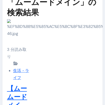
「ムームードメイン」の
検索結果
3 分読み取
り
生活・ラ
イフ
【ムー
ムード