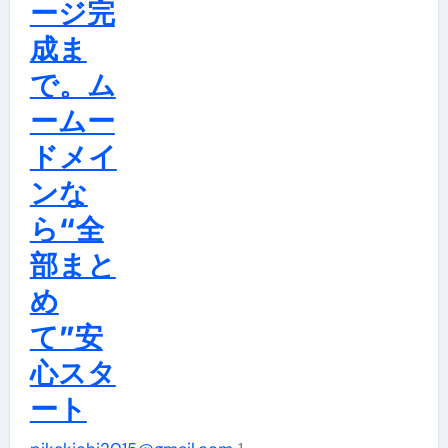
ージ完
ン
成ま
を
ご
で。ム
紹
ームー
介
ドメイ
ンな
何
ら“全
を
す
部まと
る
め
サ
て”安
イ
心スタ
ト
ート
か”が
一