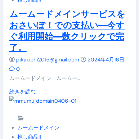
メ
い
イ
ムームードメインサービスを
を
ン
おさいぽ！での支払い—今す
完
銀
了
ぐ利用開始—数クリックで完
行
さ
了。
振
せ
込
pikakichi2015@gmail.com
2024年4月16日
よ
で
0
う
の
ムームードメイン ムームー…
—–
お
い
ム
続きを読む
支
つ
ー
払
で
ム
い
も、
ー
―
ど
ムームードメイン
ド
安
こ
推し商品II
メ