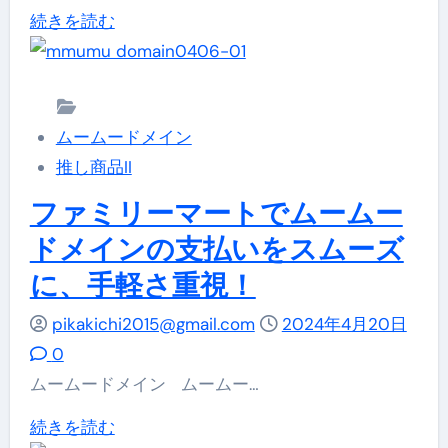
覚
499
セ
続きを読む
詳
え
円
イ
し
の
で
コ
く
な
取
ー
読
い
ムームードメイン
得
マ
む
請
推し商品II
可
ー
求
能！
ト
ファミリーマートでムームー
へ
に
で
ドメインの支払いをスムーズ
の
つ
ム
明
に、手軽さ重視！
い
ー
確
て
ム
pikakichi2015@gmail.com
2024年4月20日
な
詳
ー
0
対
し
ド
ムームードメイン ムームー…
応
く
メ
策
フ
続きを読む
読
イ