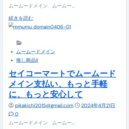
る
ムームードメイン ムームー…
テ
特
ー
ム
続きを読む
別
シ
ー
キ
ョ
ム
ャ
ン
ー
ン
の
ムームードメイン
ド
ペ
新
推し商品II
メ
ー
た
イ
セイコーマートでムームード
ン:
な
ン
メイン支払い、もっと手軽
「.com」
表
で
ド
に、もっと安心して
現
安
メ
に
心！
pikakichi2015@gmail.com
2024年4月21日
イ
つ
身
0
ン
い
に
ムームードメイン ムームー…
が
て