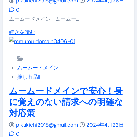
つ
pikakichi2015@gmail.com
2024年4月26日
の
い
0
最
て
ムームードメイン ムームー…
適
詳
ム
続きを読む
な
し
ー
選
く
ム
択
読
ー
「.inc」：
む
ムームードメイン
ド
ビ
推し商品II
メ
ジ
イ
ムームードメインで安心！身
ネ
ン
ス
に覚えのない請求への明確な
が
オ
対応策
提
リ
供
pikakichi2015@gmail.com
2024年4月22日
エ
す
0
ン