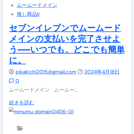
ン
ムームードメイン
ド
し
の
推し商品II
メ
て
支
イ
に
セブンイレブンでムームード
払
ン
つ
メインの支払いを完了させよ
い
、
い
う—–いつでも、どこでも簡単
を
ロ
て
ス
に。
ー
詳
ム
ソ
し
pikakichi2015@gmail.com
2024年4月18日
ー
ン
く
0
ズ
で
読
ムームードメイン ムームー…
に、
ら
む
手
セ
続きを読む
く
軽
ブ
ら
さ
ン
く
重
イ
支