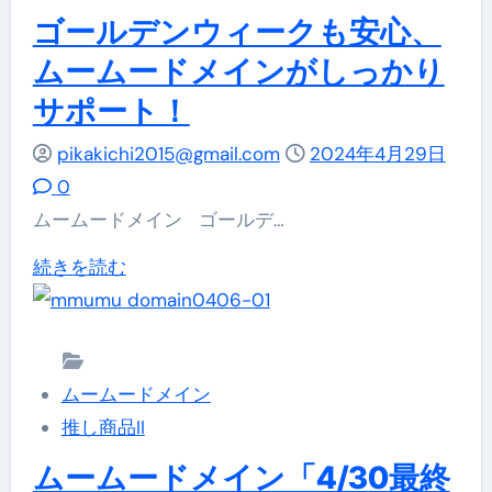
ゴールデンウィークも安心、
ムームードメインがしっかり
サポート！
pikakichi2015@gmail.com
2024年4月29日
0
ムームードメイン ゴールデ…
ゴ
続きを読む
ー
ル
デ
ムームードメイン
ン
推し商品II
ウ
ィ
ムームードメイン「4/30最終