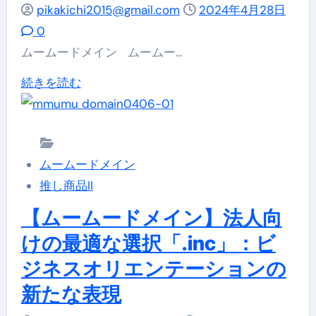
む
「.net」：
pikakichi2015@gmail.com
2024年4月28日
イ
ビ
0
ン
ジ
ムームードメイン ムームー…
を
ネ
特
ム
続きを読む
ス
別
ー
と
価
ム
テ
格
ー
ク
ムームードメイン
で！」
ド
ノ
推し商品II
に
メ
ロ
つ
イ
【ムームードメイン】法人向
ジ
い
ン：
けの最適な選択「.inc」：ビ
ー
て
デ
の
ジネスオリエンテーションの
詳
ジ
最
新たな表現
し
タ
前
く
ル