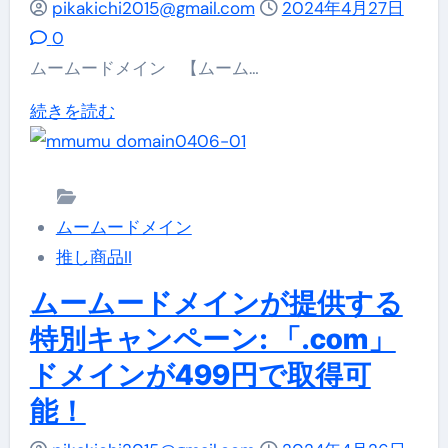
pikakichi2015@gmail.com
2024年4月27日
線
読
世
0
に
む
界
ムームードメイン 【ムーム…
つ
に
い
【ム
続きを読む
最
て
ー
適
詳
ム
「.online」、
し
ー
多
く
ムームードメイン
ド
彩
読
推し商品II
メ
で
む
イ
ムームードメインが提供する
個
ン】
性
特別キャンペーン: 「.com」
法
的
ドメインが499円で取得可
人
「.site」
能！
向
に
け