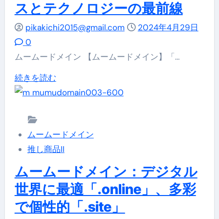
っ
スとテクノロジーの最前線
最
か
終
pikakichi2015@gmail.com
2024年4月29日
り
日、
0
サ
新
ムームードメイン 【ムームードメイン】「…
ポ
し
ー
【ム
続きを読む
い
ト！
ー
始
に
ム
ま
つ
ー
り
ムームードメイン
い
ド
に
推し商品II
て
メ
最
詳
イ
ムームードメイン：デジタル
適
し
ン】
世界に最適「.online」、多彩
な
く
「.com」
ド
で個性的「.site」
読
と
メ