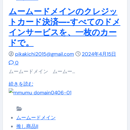
心・
で
イ
ムームードメインのクレジッ
確
も
ン
実
トカード決済—-すべてのドメ
簡
サ
に
インサービスを、一枚のカー
単
ー
サ
に。
ドで。
ビ
ー
に
ス
ビ
pikakichi2015@gmail.com
2024年4月15日
つ
を
ス
0
い
お
料
ムームードメイン ムームー…
て
さ
金
詳
ム
続きを読む
い
を
し
ー
ぽ！
支
く
ム
で
払
読
ー
の
う
ムームードメイン
む
ド
支
方
推し商品II
メ
払