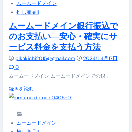
ムームードメイン
視！
レ
払
推し商品II
に
ブ
い！
つ
ン
ムームードメイン銀行振込で
に
い
で
つ
のお支払い―安心・確実にサ
て
ム
い
ービス料金を支払う方法
詳
ー
て
し
ム
pikakichi2015@gmail.com
2024年4月17日
詳
く
ー
0
し
読
ド
ムームードメイン ムームードメインでの銀…
く
む
メ
読
ム
続きを読む
イ
む
ー
ン
ム
の
ー
支
ムームードメイン
ド
払
推し商品II