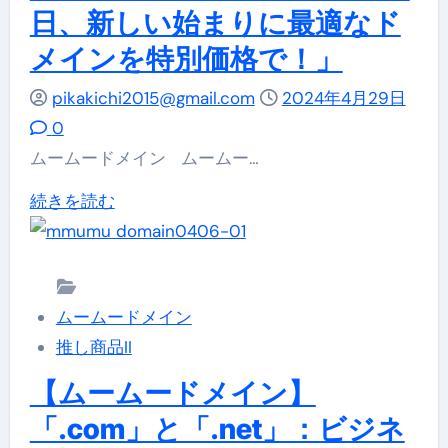
ー
日、新しい始まりに最適なド
ク
メインを特別価格で！」
も
安
pikakichi2015@gmail.com
2024年4月29日
心、
0
ム
ムームードメイン ムームー…
ー
ム
続きを読む
ム
ー
ー
ム
ド
ー
メ
ムームードメイン
ド
イ
推し商品II
メ
ン
イ
【ムームードメイン】
が
ン
「.com」と「.net」：ビジネ
し
「4/30