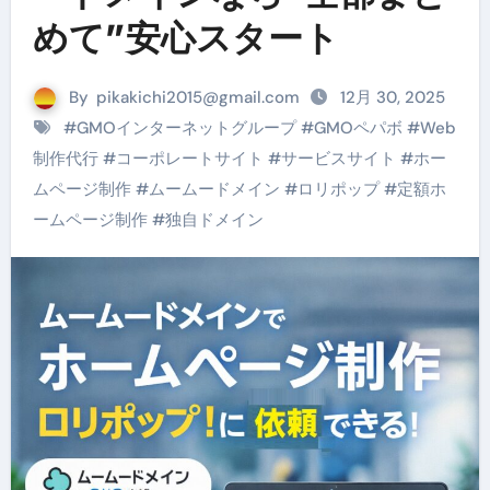
めて”安心スタート
By
pikakichi2015@gmail.com
12月 30, 2025
#
GMOインターネットグループ
#
GMOペパボ
#
Web
制作代行
#
コーポレートサイト
#
サービスサイト
#
ホー
ムページ制作
#
ムームードメイン
#
ロリポップ
#
定額ホ
ームページ制作
#
独自ドメイン