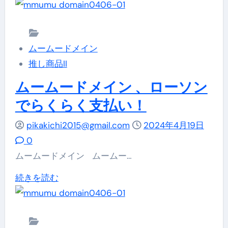
に
ァ
む
ン
つ
ミ
支
い
リ
払
ムームードメイン
て
ー
い、
推し商品II
詳
マ
も
し
ー
ムームードメイン 、ローソン
っ
く
ト
でらくらく支払い！
と
読
で
手
pikakichi2015@gmail.com
む
2024年4月19日
ム
軽
0
ー
に、
ムームードメイン ムームー…
ム
も
ー
ム
続きを読む
っ
ド
ー
と
メ
ム
安
イ
ー
心