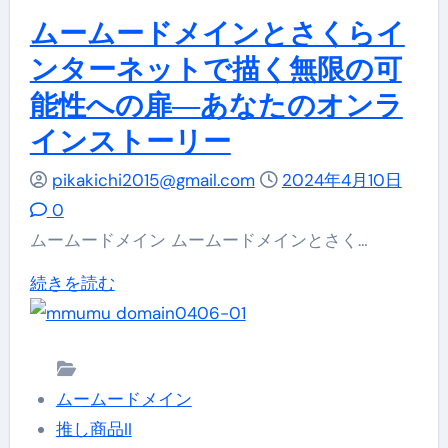
法
イ
ムームードメインとさくらイ
い
に
ン
—
ンターネットで描く無限の可
つ
の
今
い
能性への扉―あなたのオンラ
ク
す
て
インストーリー
レ
ぐ
詳
ジ
利
pikakichi2015@gmail.com
2024年4月10日
し
ッ
用
0
く
ト
開
ムームードメイン ムームードメインとさく…
読
カ
始
む
ム
続きを読む
ー
—
ー
ド
数
ム
決
ク
ー
済
リ
ムームードメイン
ド
—-
ッ
推し商品II
メ
す