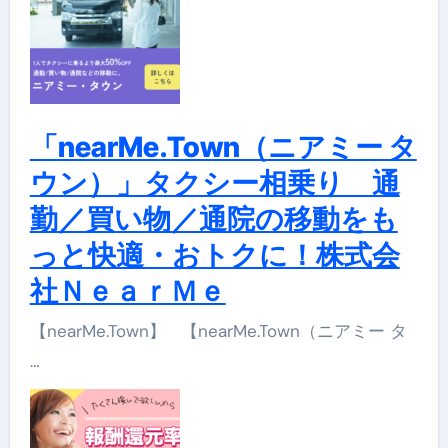
「nearMe.Town（ニアミー タ
ウン）」タクシー相乗り 通
勤／買い物／通院の移動をも
っと快適・おトクに！株式会
社ＮｅａｒＭｅ
【nearMe.Town】 【nearMe.Town（ニアミー タ
…