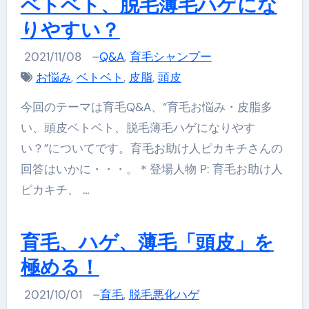
ベトベト、脱毛薄毛ハゲにな
りやすい？
2021/11/08
–
Q&A
,
育毛シャンプー
お悩み
,
ベトベト
,
皮脂
,
頭皮
今回のテーマは育毛Q&A、“育毛お悩み・皮脂多
い、頭皮ベトベト、脱毛薄毛ハゲになりやす
い？”についてです。育毛お助け人ピカキチさんの
回答はいかに・・・。＊登場人物 P: 育毛お助け人
ピカキチ、 …
育毛、ハゲ、薄毛「頭皮」を
極める！
2021/10/01
–
育毛
,
脱毛悪化ハゲ