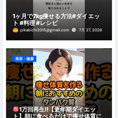
1ヶ月で7kg痩せる方法#ダイエッ
ト #料理 #レシピ
pikakichi2015@gmail.com
7月 27, 2026
美容・健康
1万回再生!!【更年期ダイエッ
ト】朝に食べるだけで痩せ体質に