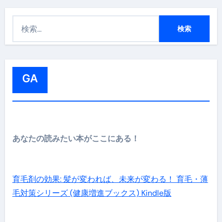
検
索
:
GA
あなたの読みたい本がここにある！
育毛剤の効果: 髪が変われば、未来が変わる！ 育毛・薄
毛対策シリーズ (健康増進ブックス) Kindle版