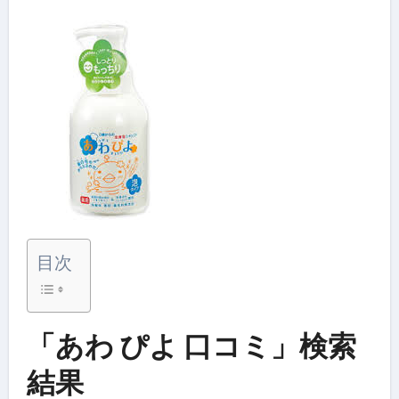
目次
「あわ ぴよ 口コミ」検索
結果