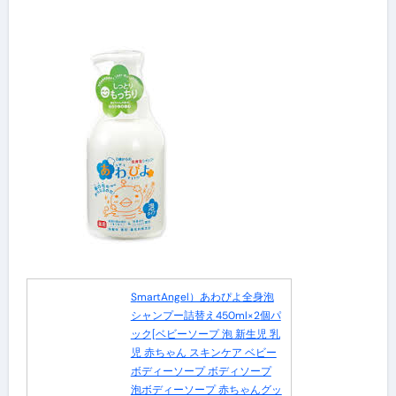
SmartAngel）あわぴよ全身泡
シャンプー詰替え450ml×2個パ
ック[ベビーソープ 泡 新生児 乳
児 赤ちゃん スキンケア ベビー
ボディーソープ ボディソープ
泡ボディーソープ 赤ちゃんグッ