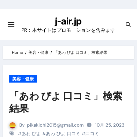
Skip
to
j-air.jp
content
PR：本サイトはプロモーションを含みます
Home
美容・健康
「あわ ぴよ 口コミ」検索結果
美容・健康
「あわ ぴよ 口コミ」検索
結果
By
pikakichi2015@gmail.com
10月 25, 2023
#
あわ ぴよ
#
あわ ぴよ 口コミ
#
口コミ