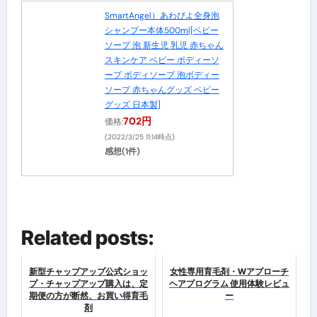
SmartAngel）あわぴよ全身泡
シャンプー本体500ml[ベビー
ソープ 泡 新生児 乳児 赤ちゃん
スキンケア ベビー ボディーソ
ープ ボディソープ 泡ボディー
ソープ 赤ちゃんグッズ ベビー
グッズ 日本製]
702円
価格:
(2022/3/25 11:14時点)
感想(1件)
Related posts:
新型チャップアップ公式ショッ
女性専用育毛剤・Wアプローチ
プ・チャップアップ購入は、定
ヘアプログラム 使用体験レビュ
期便の方が断然、お買い得育毛
ー
剤