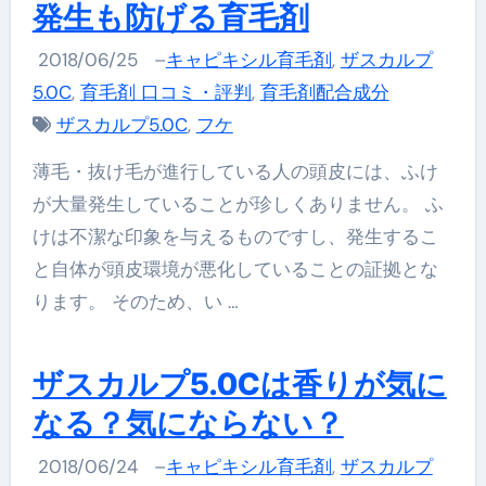
発生も防げる育毛剤
2018/06/25
–
キャピキシル育毛剤
,
ザスカルプ
5.0C
,
育毛剤 口コミ・評判
,
育毛剤配合成分
ザスカルプ5.0C
,
フケ
薄毛・抜け毛が進行している人の頭皮には、ふけ
が大量発生していることが珍しくありません。 ふ
けは不潔な印象を与えるものですし、発生するこ
と自体が頭皮環境が悪化していることの証拠とな
ります。 そのため、い …
ザスカルプ5.0Cは香りが気に
なる？気にならない？
2018/06/24
–
キャピキシル育毛剤
,
ザスカルプ