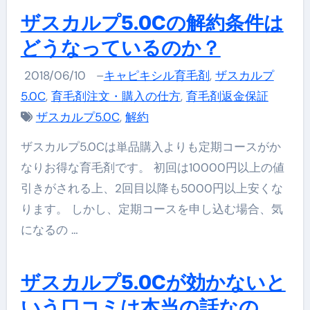
ザスカルプ5.0Cの解約条件は
どうなっているのか？
2018/06/10
–
キャピキシル育毛剤
,
ザスカルプ
5.0C
,
育毛剤注文・購入の仕方
,
育毛剤返金保証
ザスカルプ5.0C
,
解約
ザスカルプ5.0Cは単品購入よりも定期コースがか
なりお得な育毛剤です。 初回は10000円以上の値
引きがされる上、2回目以降も5000円以上安くな
ります。 しかし、定期コースを申し込む場合、気
になるの …
ザスカルプ5.0Cが効かないと
いう口コミは本当の話なの