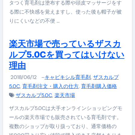
タつく育毛剤は塗布する際や頭皮マッサージをす
る際に不快感を覚えますし、使った後も帽子が被
りにくいなどの不便 …
楽天市場で売っているザスカ
ルプ5.0Cを買ってはいけない
理由
2018/06/12
–
キャピキシル育毛剤
,
ザスカルプ
5.0C
,
育毛剤注文・購入の仕方
,
育毛剤購入価格
ザスカルプ5.0C
,
楽天市場
ザスカルプ5.0Cは大手オンラインショッピングモ
ールの楽天市場でも販売されている育毛剤です。
複数のショップが取り扱っており、通常価格の