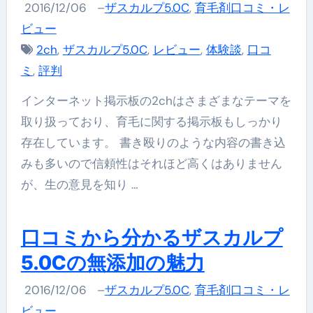
2016/12/06
–
ザスカルプ5.0C
,
育毛剤口コミ・レ
ビュー
2ch
,
ザスカルプ5.0C
,
レビュー
,
体験談
,
口コ
ミ
,
評判
インターネット掲示板の2chはさまざまなテーマを
取り扱っており、育毛に関する掲示板もしっかり
存在しています。 書き殴りのような内容の書き込
みも多いので信頼性はそれほど高くはありません
が、生の意見を知り …
口コミから分かるザスカルプ
5.0Cの無添加の魅力
2016/12/06
–
ザスカルプ5.0C
,
育毛剤口コミ・レ
ビュー