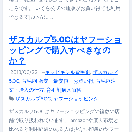
ころです。 いくら公式の通販がお買い得でも利用
できる支払い方法 …
ザスカルプ5.0Cはヤフーショ
ッピングで購入すべきなの
か？
2018/06/22
–
キャピキシル育毛剤
,
ザスカルプ
5.0C
,
育毛剤 激安・最安値・お買い得
,
育毛剤注
文・購入の仕方
,
育毛剤購入価格
ザスカルプ5.0C
,
ヤフーショッピング
ザスカルプ5.0Cはヤフーショッピングの複数の店
舗で取り扱われています。 amazonや楽天市場と
比べると利用経験のある人は少ない印象のヤフー