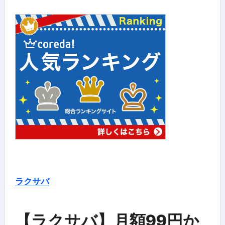
ラクサバ
【ラクサバ】月額99円か