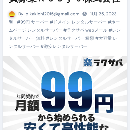
By
pikakichi2015@gmail.com
11月 25, 2023
#
99円 サーバー
#
ドメイン レンタルサーバー
#
ホー
ムページ レンタルサーバー
#
ラクサバ webメール
#
レン
タルサーバー 無料
#
レンタルサーバー 種類
#
大容量 レ
ンタルサーバー
#
激安レンタルサーバー